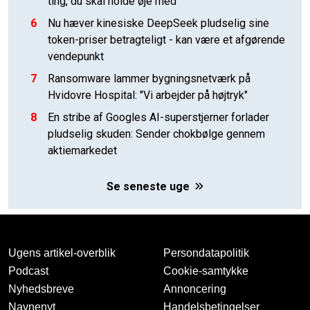
ting, du skal holde øje med
6
Nu hæver kinesiske DeepSeek pludselig sine
token-priser betragteligt - kan være et afgørende
vendepunkt
7
Ransomware lammer bygningsnetværk på
Hvidovre Hospital: "Vi arbejder på højtryk"
8
En stribe af Googles AI-superstjerner forlader
pludselig skuden: Sender chokbølge gennem
aktiemarkedet
Se seneste uge
Ugens artikel-overblik
Persondatapolitik
Podcast
Cookie-samtykke
Nyhedsbreve
Annoncering
Navnenyt
Handelsbetingelser