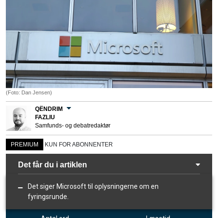
(Foto: Dan Jensen)
QËNDRIM
FAZLIU
Samfunds- og debatredaktør
PREMIUM
KUN FOR ABONNENTER
Det får du i artiklen
Det siger Microsoft til oplysningerne om en
fyringsrunde.