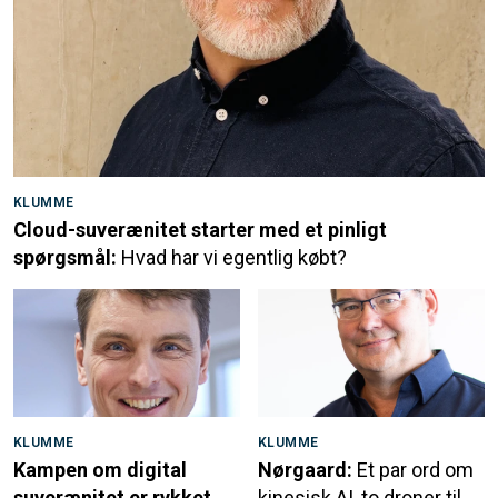
KLUMME
Cloud-suverænitet starter med et pinligt
spørgsmål:
Hvad har vi egentlig købt?
KLUMME
KLUMME
Kampen om digital
Nørgaard:
Et par ord om
suverænitet er rykket
kinesisk AI, to droner til