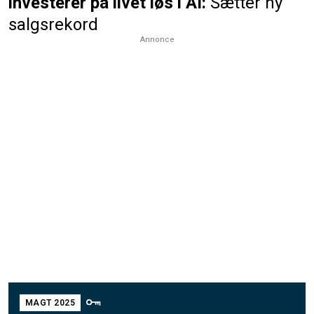
investerer på livet løs i AI:
Sætter ny
salgsrekord
Annonce
MAGT 2025