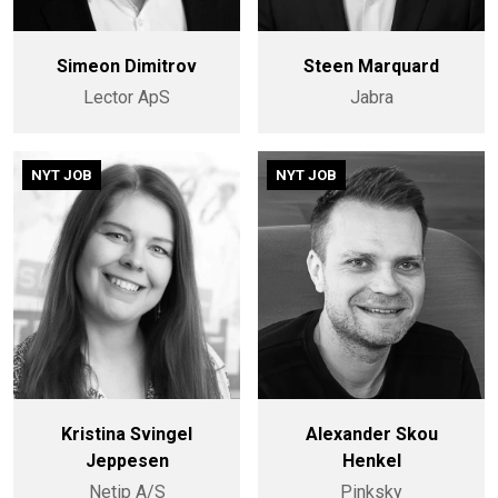
Simeon Dimitrov
Steen Marquard
Lector ApS
Jabra
NYT JOB
NYT JOB
Kristina Svingel
Alexander Skou
Jeppesen
Henkel
Netip A/S
Pinksky