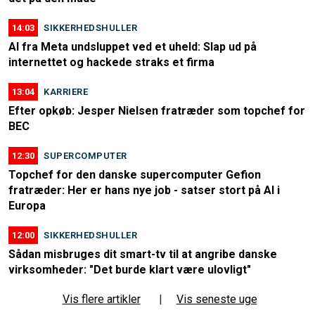
14:03
SIKKERHEDSHULLER
AI fra Meta undsluppet ved et uheld: Slap ud på
internettet og hackede straks et firma
13:04
KARRIERE
Efter opkøb: Jesper Nielsen fratræder som topchef for
BEC
12:30
SUPERCOMPUTER
Topchef for den danske supercomputer Gefion
fratræder: Her er hans nye job - satser stort på AI i
Europa
12:00
SIKKERHEDSHULLER
Sådan misbruges dit smart-tv til at angribe danske
virksomheder: "Det burde klart være ulovligt"
Vis flere artikler
|
Vis seneste uge