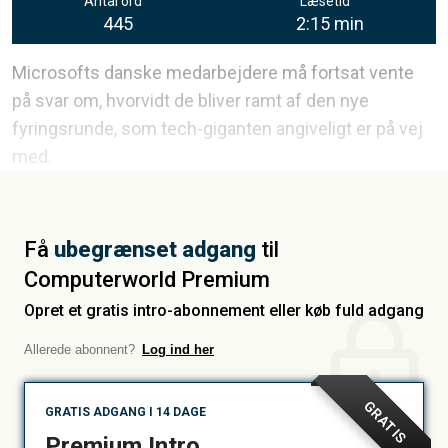
Antal ord
Læsetid
445
2:15 min
Microsofts danske medarbejdere må fortsat vente
på svar om, hvorvidt de bliver ramt af den nye
fyringsrunde, som tech-giganten angiveligt er på vej
med.
Få
ubegrænset adgang
til
Computerworld Premium
Opret et gratis intro-abonnement eller køb fuld adgang
Allerede abonnent?
Log ind her
GRATIS
GRATIS ADGANG I 14 DAGE
Premium Intro