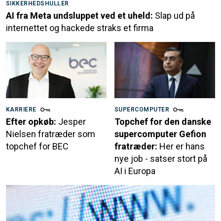
SIKKERHEDSHULLER
AI fra Meta undsluppet ved et uheld:
Slap ud på
internettet og hackede straks et firma
KARRIERE
SUPERCOMPUTER
Efter opkøb:
Jesper
Topchef for den danske
Nielsen fratræder som
supercomputer Gefion
topchef for BEC
fratræder:
Her er hans
nye job - satser stort på
AI i Europa