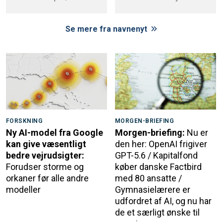
Se mere fra navnenyt
FORSKNING
MORGEN-BRIEFING
Ny AI-model fra Google
Morgen-briefing:
Nu er
kan give væsentligt
den her: OpenAI frigiver
bedre vejrudsigter:
GPT-5.6 / Kapitalfond
Forudser storme og
køber danske Factbird
orkaner før alle andre
med 80 ansatte /
modeller
Gymnasielærere er
udfordret af AI, og nu har
de et særligt ønske til