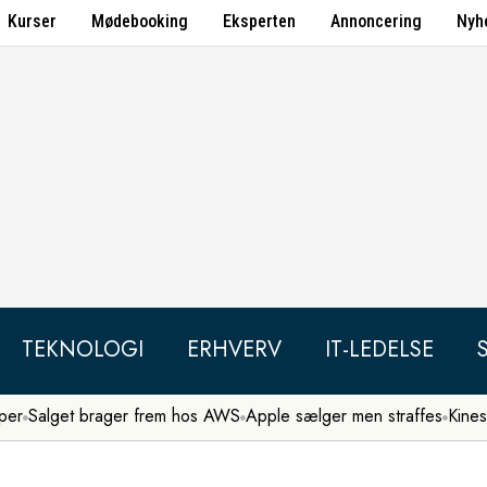
Kurser
Mødebooking
Eksperten
Annoncering
Nyh
TEKNOLOGI
ERHVERV
IT-LEDELSE
per
Salget brager frem hos AWS
Apple sælger men straffes
Kines