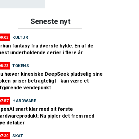
Seneste nyt
09:02
KULTUR
rban fantasy fra øverste hylde: En af de
est underholdende serier i flere år
08:23
TOKENS
u hæver kinesiske DeepSeek pludselig sine
oken-priser betragteligt - kan være et
fgørende vendepunkt
07:57
HARDWARE
penAI snart klar med sit første
ardwareprodukt: Nu pipler det frem med
ye detaljer
07:30
SKAT