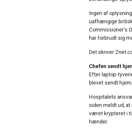
Ingen af oplysning
uafhængige britis
Commissioner's Off
har forbrudt sig 
Det skriver Znet.c
Chefen sendt hje
Efter laptop-tyver
blevet sendt hjem
Hospitalets ansvar
siden meldt ud, a
været krypteret i t
hænder.