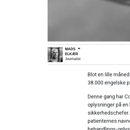
MADS
ELKÆR
Journalist
Blot en lille måned
38.000 engelske pat
Denne gang har Co
oplysninger på en l
sikkerhedschefer.
patienternes navn
behandlings-oplys