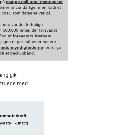
a på
mange millioner mennesker
stemerne var dårlige, men fordi et
 cder, som dataene var på.
ere var det fortrolige
 600.000 briter, der forsvandt
f en af
forsvarets bærbare
og igen et par måneder senere
heds-myndighederne
fortrolige
 på et backupbånd.
ang gik
g truede med
computerkraft
yeste i kunstig