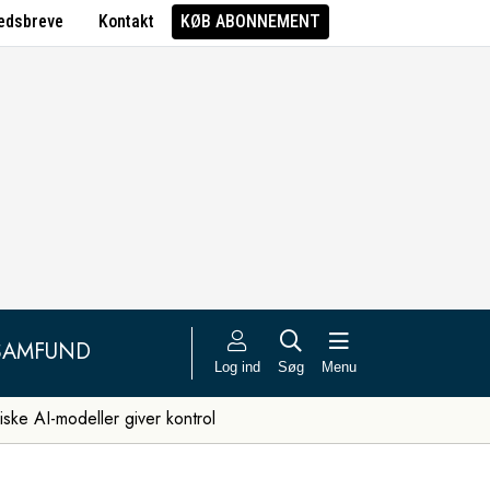
edsbreve
Kontakt
KØB ABONNEMENT
SAMFUND
Log ind
Søg
Menu
iske AI-modeller giver kontrol