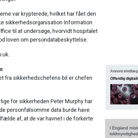
erne var krypterede, hvilket har fået den
ke sikkerhedsorganisation Information
ice til at undersøge, hvorvidt hospitalet
mod loven om persondatabeskyttelse.
o.uk.
m
Annonceindlæg
iet fra sikkerhedschefens bil er chefen
Offentlig digital
.
lige for sikkerheden Peter Murphy har
t de personfølsomme data burde have
ilfælde af, at de var havnet i de forkerte
I England mist
toldmyndighede