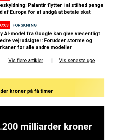
eskyldning: Palantir flytter i al stilhed penge
d af Europa for at undgå at betale skat
07:03
FORSKNING
y AI-model fra Google kan give væsentligt
edre vejrudsigter: Forudser storme og
rkaner før alle andre modeller
Vis flere artikler
|
Vis seneste uge
rder kroner på få timer
eligt - kan være et afgørende vendepunkt
rem med nye detaljer
.200 milliarder kroner