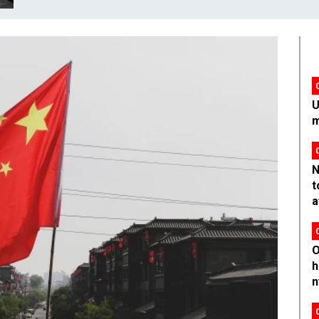
U
m
N
t
a
O
h
n