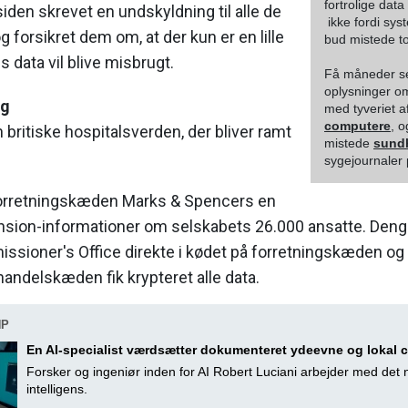
fortrolige dat
iden skrevet en undskyldning til alle de
 ikke fordi sy
g forsikret dem om, at der kun er en lille
bud mistede to
s data vil blive misbrugt.
Få måneder sen
oplysninger om
ng
med tyveriet a
computere
, 
 britiske hospitalsverden, der bliver ramt
mistede
sund
sygejournaler
forretningskæden Marks & Spencers en
ion-informationer om selskabets 26.000 ansatte. Deng
ssioner's Office direkte i kødet på forretningskæden o
 handelskæden fik krypteret alle data.
HP
En AI-specialist værdsætter dokumenteret ydeevne og lokal 
Forsker og ingeniør inden for AI Robert Luciani arbejder med det n
intelligens.