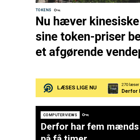
TOKENS
Nu hæver kinesiske
sine token-priser be
et afgørende vende
270 læser
Derfor 
256 læser
LÆSES LIGE NU
Nu hæve
188 læser
OpenAI 
COMPUTERVIEWS
Derfor har fem mænds p
på få timer