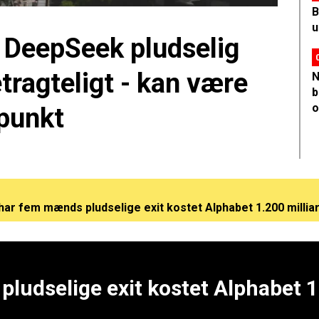
B
u
 DeepSeek pludselig
tragteligt - kan være
N
b
o
punkt
har fem mænds pludselige exit kostet Alphabet 1.200 millia
r kinesiske DeepSeek pludselig sine token-priser betragt
snart klar med sit første hardwareprodukt: Nu pipler det f
ludselige exit kostet Alphabet 1