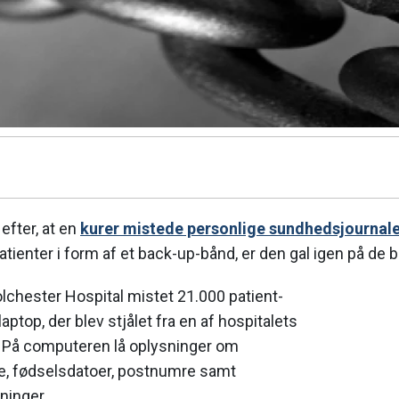
 efter, at en
kurer mistede personlige sundhedsjournal
ienter i form af et back-up-bånd, er den gal igen på de br
lchester Hospital mistet 21.000 patient-
aptop, der blev stjålet fra en af hospitalets
 På computeren lå oplysninger om
e, fødselsdatoer, postnumre samt
ninger.