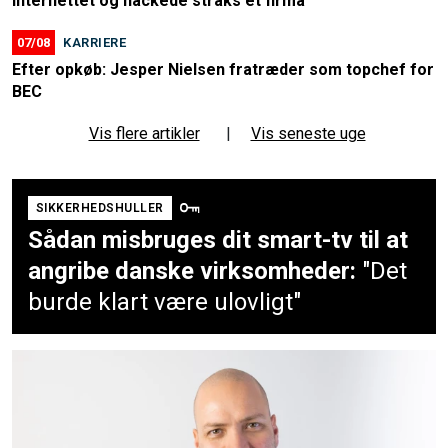
internettet og hackede straks et firma
07/08
KARRIERE
Efter opkøb: Jesper Nielsen fratræder som topchef for
BEC
Vis flere artikler
|
Vis seneste uge
SIKKERHEDSHULLER
Sådan misbruges dit smart-tv til at
angribe danske virksomheder:
"Det
burde klart være ulovligt"