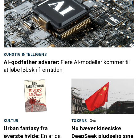
KUNSTIG INTELLIGENS
AI-godfather advarer:
Flere AI-modeller kommer til
at løbe løbsk i fremtiden
KULTUR
TOKENS
Urban fantasy fra
Nu hæver kinesiske
øverste hylde:
En af de
DeepSeek pludselig sine