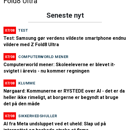
Fold8 Ultra
Seneste nyt
07/08
TEST
Test: Samsung gør verdens vildeste smartphone endnu
vildere med Z Fold8 Ultra
07/08
COMPUTERWORLD MENER
Computerworld mener: Skoleeleverne er blevet it-
svigtet i årevis - nu kommer regningen
07/08
KLUMME
Nørgaard: Kommunerne er RYSTEDE over AI - det er da
heller ikke rimeligt, at borgerne er begyndt at bruge
det på den måde
07/08
SIKKERHEDSHULLER
AI fra Meta undsluppet ved et uheld: Slap ud på