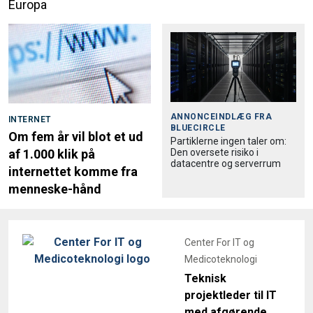
Europa
ANNONCEINDLÆG FRA
INTERNET
BLUECIRCLE
Om fem år vil blot et ud
Partiklerne ingen taler om:
Den oversete risiko i
af 1.000 klik på
datacentre og serverrum
internettet komme fra
menneske-hånd
Center For IT og
Medicoteknologi
Teknisk
projektleder til IT
med afgørende