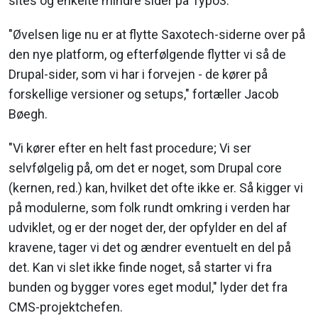
sites og enkelte mindre sider på Typo3.
"Øvelsen lige nu er at flytte Saxotech-siderne over på
den nye platform, og efterfølgende flytter vi så de
Drupal-sider, som vi har i forvejen - de kører på
forskellige versioner og set­ups," fortæller Jacob
Bøegh.
"Vi kører efter en helt fast procedure; Vi ser
selvfølgelig på, om det er noget, som Drupal core
(kernen, red.) kan, hvilket det ofte ikke er. Så kigger vi
på modulerne, som folk rundt omkring i verden har
udviklet, og er der noget der, der opfylder en del af
kravene, tager vi det og ændrer eventuelt en del på
det. Kan vi slet ikke finde noget, så starter vi fra
bunden og bygger vores eget modul," lyder det fra
CMS-projektchefen.