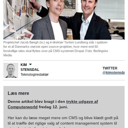
Projektchef Jacob Bøegh (tv.) og it-direktør Torben Lundberg står i spidsen
for et af Danmarks største open source-projekter, hvor mere end 60
forskellige sites skal flyttes over på CMS-systemet Drupal. Foto: Berlingske
Media
KIM
TWITTER
STENSDAL
@kimstensdal
Teknologiredaktør
Læs mere
Denne artikel blev bragt i den
trykte udgave af
Computerworld
fredag 12. juni.
Her kan du læse meget mere om CMS og blive klædt godt på
til at træffe det rigtige valg af content management system til