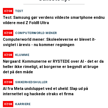
07/08
TEST
Test: Samsung gør verdens vildeste smartphone endnu
vildere med Z Fold8 Ultra
07/08
COMPUTERWORLD MENER
Computerworld mener: Skoleeleverne er blevet it-
svigtet i årevis - nu kommer regningen
07/08
KLUMME
Nørgaard: Kommunerne er RYSTEDE over AI - det er da
heller ikke rimeligt, at borgerne er begyndt at bruge
det på den måde
07/08
SIKKERHEDSHULLER
AI fra Meta undsluppet ved et uheld: Slap ud på
internettet og hackede straks et firma
07/08
KARRIERE