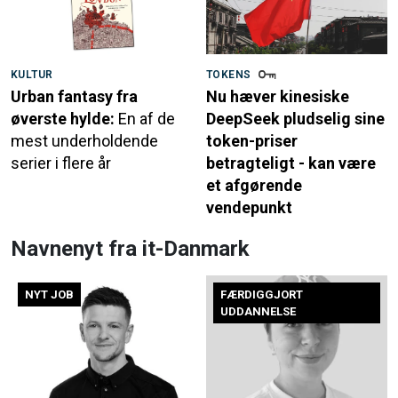
KULTUR
TOKENS
Urban fantasy fra
Nu hæver kinesiske
øverste hylde:
En af de
DeepSeek pludselig sine
mest underholdende
token-priser
serier i flere år
betragteligt - kan være
et afgørende
vendepunkt
Navnenyt fra it-Danmark
NYT JOB
FÆRDIGGJORT
UDDANNELSE