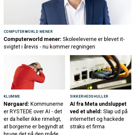
COMPUTERWORLD MENER
Computerworld mener:
Skoleeleverne er blevet it-
svigtet i årevis - nu kommer regningen
KLUMME
SIKKERHEDSHULLER
Nørgaard:
Kommunerne
AI fra Meta undsluppet
er RYSTEDE over AI - det
ved et uheld:
Slap ud på
er da heller ikke rimeligt,
internettet og hackede
at borgerne er begyndt at
straks et firma
bruge det på den måde