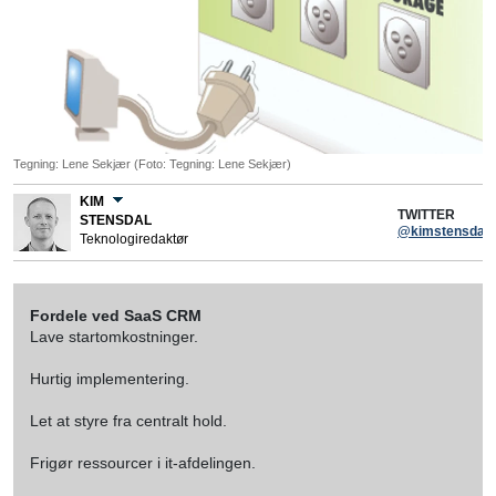
Tegning: Lene Sekjær (Foto: Tegning: Lene Sekjær)
KIM
TWITTER
STENSDAL
@kimstensdal
Teknologiredaktør
Fordele ved SaaS CRM
Lave startomkostninger.
Hurtig implementering.
Let at styre fra centralt hold.
Frigør ressourcer i it-afdelingen.