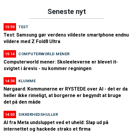
Seneste nyt
15:59
TEST
Test: Samsung gør verdens vildeste smartphone endnu
vildere med Z Fold8 Ultra
15:14
COMPUTERWORLD MENER
Computerworld mener: Skoleeleverne er blevet it-
svigtet i årevis - nu kommer regningen
14:30
KLUMME
Nørgaard: Kommunerne er RYSTEDE over AI - det er da
heller ikke rimeligt, at borgerne er begyndt at bruge
det på den måde
14:03
SIKKERHEDSHULLER
AI fra Meta undsluppet ved et uheld: Slap ud på
internettet og hackede straks et firma