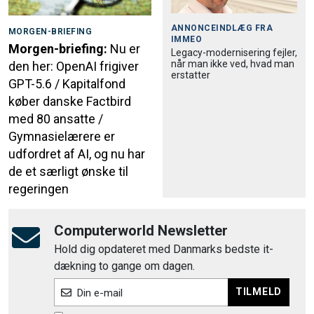
ANNONCEINDLÆG FRA
MORGEN-BRIEFING
IMMEO
Morgen-briefing:
Nu er
Legacy-modernisering fejler,
når man ikke ved, hvad man
den her: OpenAI frigiver
erstatter
GPT-5.6 / Kapitalfond
køber danske Factbird
med 80 ansatte /
Gymnasielærere er
udfordret af AI, og nu har
de et særligt ønske til
regeringen
Computerworld Newsletter
Hold dig opdateret med Danmarks bedste it-
dækning to gange om dagen.
TILMELD
Din e-mail