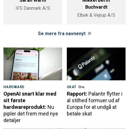
Sarah Warm
Mikkel Bernt
Buchvardt
IFS Danmark A/S
Elbek & Vejrup A/S
Se mere fra navnenyt
HARDWARE
SKAT
OpenAI snart klar med
Rapport:
Palantir flytter i
sit første
al stilhed formuer ud af
hardwareprodukt:
Nu
Europa for at undgå at
pipler det frem med nye
betale skat
detaljer