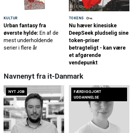
KULTUR
TOKENS
Urban fantasy fra
Nu hæver kinesiske
øverste hylde:
En af de
DeepSeek pludselig sine
mest underholdende
token-priser
serier i flere år
betragteligt - kan være
et afgørende
vendepunkt
Navnenyt fra it-Danmark
NYT JOB
FÆRDIGGJORT
UDDANNELSE