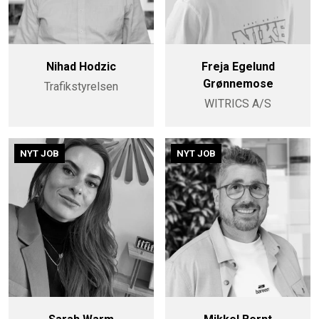
Nihad Hodzic
Freja Egelund
Grønnemose
Trafikstyrelsen
WITRICS A/S
NYT JOB
NYT JOB