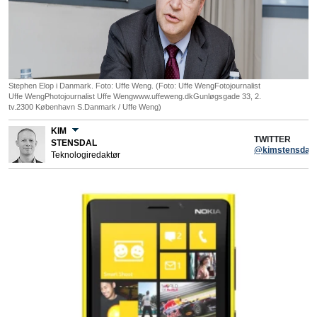
Stephen Elop i Danmark. Foto: Uffe Weng. (Foto: Uffe WengFotojournalist
Uffe WengPhotojournalist Uffe Wengwww.uffeweng.dkGunløgsgade 33, 2.
tv.2300 København S.Danmark / Uffe Weng)
KIM
TWITTER
STENSDAL
@kimstensdal
Teknologiredaktør