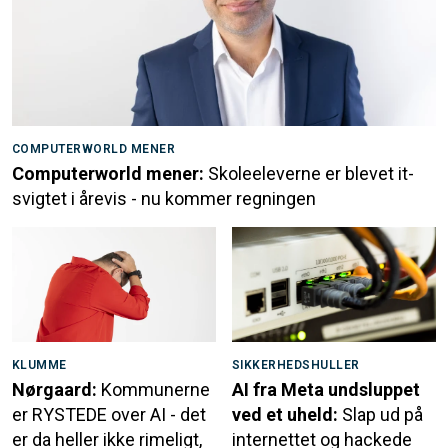
COMPUTERWORLD MENER
Computerworld mener:
Skoleeleverne er blevet it-
svigtet i årevis - nu kommer regningen
KLUMME
SIKKERHEDSHULLER
Nørgaard:
Kommunerne
AI fra Meta undsluppet
er RYSTEDE over AI - det
ved et uheld:
Slap ud på
er da heller ikke rimeligt,
internettet og hackede