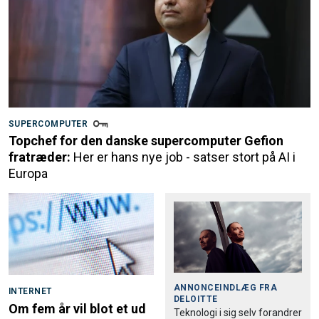
SUPERCOMPUTER
Topchef for den danske supercomputer Gefion
fratræder:
Her er hans nye job - satser stort på AI i
Europa
ANNONCEINDLÆG FRA
INTERNET
DELOITTE
Om fem år vil blot et ud
Teknologi i sig selv forandrer