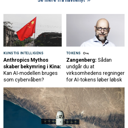
Se mere fra navnenyt
KUNSTIG INTELLIGENS
TOKENS
Anthropics Mythos
Zangenberg:
Sådan
skaber bekymring i Kina:
undgår du at
Kan AI-modellen bruges
virksomhedens regninger
som cybervåben?
for AI-tokens løber løbsk