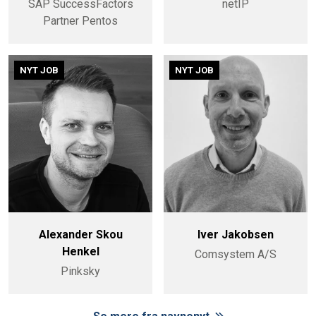
SAP SuccessFactors
netIP
Partner Pentos
NYT JOB
NYT JOB
Alexander Skou
Iver Jakobsen
Henkel
Comsystem A/S
Pinksky