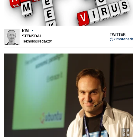
KIM
TWITTER
STENSDAL
@kimstensdal
Teknologiredaktør