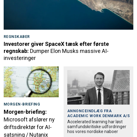
REGNSKABER
Investorer giver SpaceX tæsk efter første
regnskab:
Dumper Elon Musks massive AI-
investeringer
MORGEN-BRIEFING
Morgen-briefing:
ANNONCEINDLÆG FRA
ACADEMIC WORK DENMARK A/S
Microsoft afslører ny
Accele­rated learning har løst
driftsdirektør for AI-
samfund­skri­tiske udfordringer
hos vores nordiske naboer
satsning / Nutanix