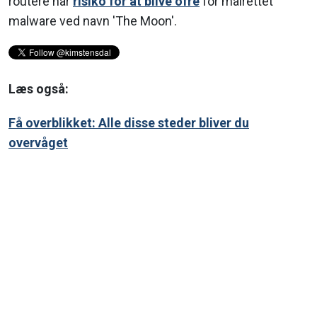
routere har
risiko for at blive ofre
for målrettet
malware ved navn 'The Moon'.
Læs også:
Få overblikket: Alle disse steder bliver du
overvåget