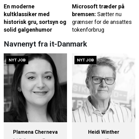
En moderne
Microsoft træder på
kultklassiker med
bremsen:
Sætter nu
historisk gru, sortsyn og
grænser for de ansattes
solid galgenhumor
tokenforbrug
Navnenyt fra it-Danmark
NYT JOB
NYT JOB
Plamena Cherneva
Heidi Winther