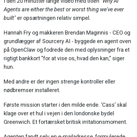
I den 20 minutter lange video med titlen
"Why AI
Agents are either the best or worst thing we've ever
built"
er opsætningen relativ simpel.
Hannah Fry og makkeren Brendan Maginnis - CEO og
grundlægger af Sourcery AI - byggede en agent oven
på OpenClaw og fodrede den med oplysninger fra et
rigtigt bankkort "for at vise os, hvad den kan," siger
hun.
Med andre er der ingen strenge kontroller eller
nødbremser installeret.
Første mission starter i den milde ende. ‘Cass’ skal
klage over et hul i vejen i den londonske bydel
Greenwich. Et fortærsket britisk irritationsmoment.
Agenten fandt selv en e-mailadresse, formulerede