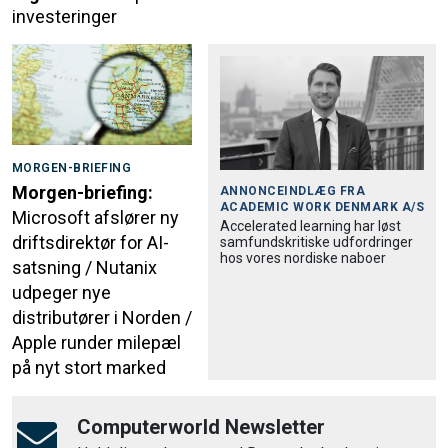
investeringer
MORGEN-BRIEFING
Morgen-briefing:
ANNONCEINDLÆG FRA
ACADEMIC WORK DENMARK A/S
Microsoft afslører ny
Accele­rated learning har løst
driftsdirektør for AI-
samfund­skri­tiske udfordringer
hos vores nordiske naboer
satsning / Nutanix
udpeger nye
distributører i Norden /
Apple runder milepæl
på nyt stort marked
Computerworld Newsletter