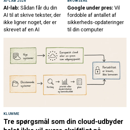
AI-LAB 2026
BROWSERE
AI-lab:
Sådan får du din
Google under pres:
Vil
AI til at skrive tekster, der
fordoble af antallet af
ikke ligner noget, der er
sikkerheds-opdateringer
skrevet af en AI
til din computer
KLUMME
Tre spørgsmål som din cloud-udbyder