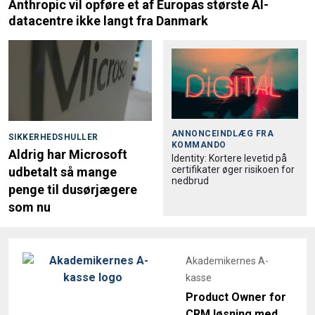
Anthropic vil opføre et af Europas største AI-
datacentre ikke langt fra Danmark
ANNONCEINDLÆG FRA
SIKKERHEDSHULLER
KOMMANDO
Aldrig har Microsoft
Identity: Kortere levetid på
certifikater øger risikoen for
udbetalt så mange
nedbrud
penge til dusørjægere
som nu
Akademikernes A-
kasse
Product Owner for
CRM løsning med