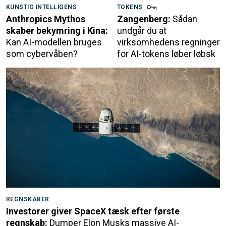
KUNSTIG INTELLIGENS
TOKENS
Anthropics Mythos
Zangenberg:
Sådan
skaber bekymring i Kina:
undgår du at
Kan AI-modellen bruges
virksomhedens regninger
som cybervåben?
for AI-tokens løber løbsk
REGNSKABER
Investorer giver SpaceX tæsk efter første
regnskab:
Dumper Elon Musks massive AI-