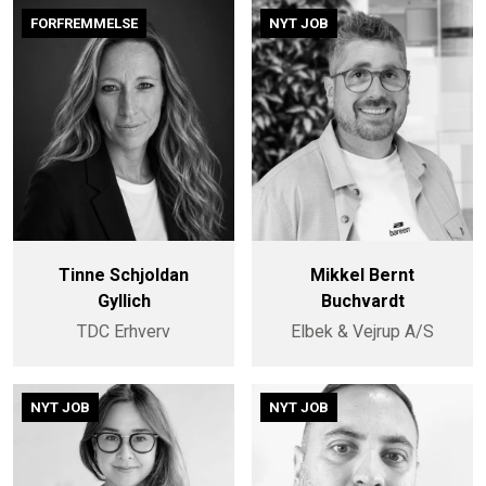
FORFREMMELSE
NYT JOB
Tinne Schjoldan
Mikkel Bernt
Gyllich
Buchvardt
TDC Erhverv
Elbek & Vejrup A/S
NYT JOB
NYT JOB