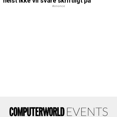
helst ikke vil svare skriftligt på
Annonce