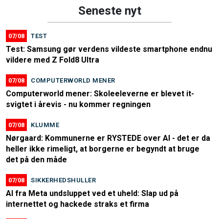
Seneste nyt
07/08
TEST
Test: Samsung gør verdens vildeste smartphone endnu
vildere med Z Fold8 Ultra
07/08
COMPUTERWORLD MENER
Computerworld mener: Skoleeleverne er blevet it-
svigtet i årevis - nu kommer regningen
07/08
KLUMME
Nørgaard: Kommunerne er RYSTEDE over AI - det er da
heller ikke rimeligt, at borgerne er begyndt at bruge
det på den måde
07/08
SIKKERHEDSHULLER
AI fra Meta undsluppet ved et uheld: Slap ud på
internettet og hackede straks et firma