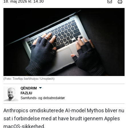
18. maj 2026 kl. 14.30
(Foto: Towfiqu barbhuiya / Unsplash)
QËNDRIM
FAZLIU
Samfunds- og debatredaktør
Anthropics omdiskuterede AI-model Mythos bliver nu
sat i forbindelse med at have brudt igennem Apples
macOS-sikkerhed.