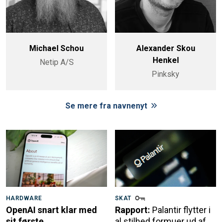
Michael Schou
Alexander Skou
Henkel
Netip A/S
Pinksky
Se mere fra navnenyt
HARDWARE
SKAT
OpenAI snart klar med
Rapport:
Palantir flytter i
sit første
al stilhed formuer ud af