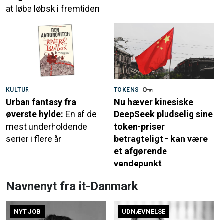
at løbe løbsk i fremtiden
KULTUR
TOKENS
Urban fantasy fra
Nu hæver kinesiske
øverste hylde:
En af de
DeepSeek pludselig sine
mest underholdende
token-priser
serier i flere år
betragteligt - kan være
et afgørende
vendepunkt
Navnenyt fra it-Danmark
NYT JOB
UDNÆVNELSE