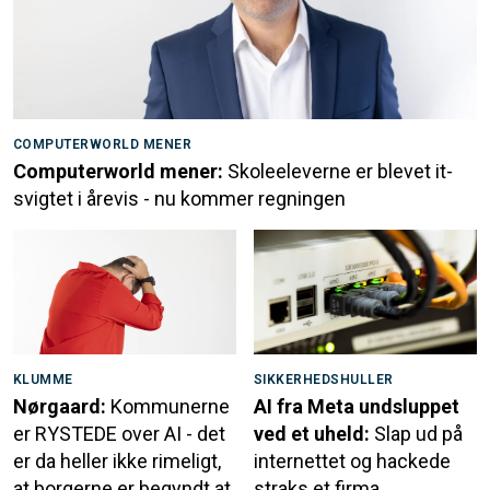
COMPUTERWORLD MENER
Computerworld mener:
Skoleeleverne er blevet it-
svigtet i årevis - nu kommer regningen
KLUMME
SIKKERHEDSHULLER
Nørgaard:
Kommunerne
AI fra Meta undsluppet
er RYSTEDE over AI - det
ved et uheld:
Slap ud på
er da heller ikke rimeligt,
internettet og hackede
at borgerne er begyndt at
straks et firma