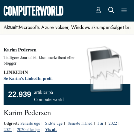
Aktuelt:
Microsofts Azure vokser, Windows skrumper
Salget bra
Karim Pedersen
Tidligere Journalist, klummeskribent eller
blogger
LINKEDIN
Se Karim's LinkedIn profil
artikler på
22.939
Computerworld
Karim Pedersen
Udgivet:
Seneste uge
|
Sidste uge
|
Seneste måned
|
I år
|
2022
|
Vis alt
2021
|
2020 eller før
|