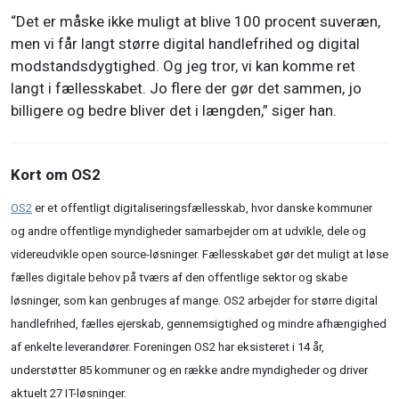
“Det er måske ikke muligt at blive 100 procent suveræn,
men vi får langt større digital handlefrihed og digital
modstandsdygtighed. Og jeg tror, vi kan komme ret
langt i fællesskabet. Jo flere der gør det sammen, jo
billigere og bedre bliver det i længden,” siger han.
Kort om OS2
OS2
er et offentligt digitaliseringsfællesskab, hvor danske kommuner
og andre offentlige myndigheder samarbejder om at udvikle, dele og
videreudvikle open source-løsninger. Fællesskabet gør det muligt at løse
fælles digitale behov på tværs af den offentlige sektor og skabe
løsninger, som kan genbruges af mange. OS2 arbejder for større digital
handlefrihed, fælles ejerskab, gennemsigtighed og mindre afhængighed
af enkelte leverandører. Foreningen OS2 har eksisteret i 14 år,
understøtter 85 kommuner og en række andre myndigheder og driver
aktuelt 27 IT-løsninger.