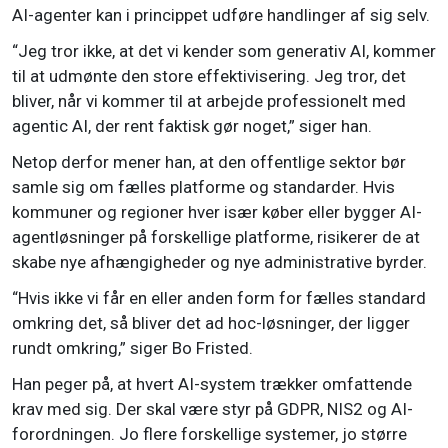
AI-agenter kan i princippet udføre handlinger af sig selv.
“Jeg tror ikke, at det vi kender som generativ AI, kommer
til at udmønte den store effektivisering. Jeg tror, det
bliver, når vi kommer til at arbejde professionelt med
agentic AI, der rent faktisk gør noget,” siger han.
Netop derfor mener han, at den offentlige sektor bør
samle sig om fælles platforme og standarder. Hvis
kommuner og regioner hver især køber eller bygger AI-
agentløsninger på forskellige platforme, risikerer de at
skabe nye afhængigheder og nye administrative byrder.
“Hvis ikke vi får en eller anden form for fælles standard
omkring det, så bliver det ad hoc-løsninger, der ligger
rundt omkring,” siger Bo Fristed.
Han peger på, at hvert AI-system trækker omfattende
krav med sig. Der skal være styr på GDPR, NIS2 og AI-
forordningen. Jo flere forskellige systemer, jo større