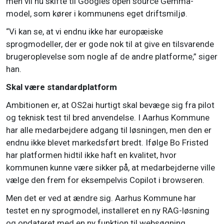
men vil nu skifte til Googles open source Gemma-
model, som kører i kommunens eget driftsmiljø.
“Vi kan se, at vi endnu ikke har europæiske
sprogmodeller, der er gode nok til at give en tilsvarende
brugeroplevelse som nogle af de andre platforme,” siger
han.
Skal være standardplatform
Ambitionen er, at OS2ai hurtigt skal bevæge sig fra pilot
og teknisk test til bred anvendelse. I Aarhus Kommune
har alle medarbejdere adgang til løsningen, men den er
endnu ikke blevet markedsført bredt. Ifølge Bo Fristed
har platformen hidtil ikke haft en kvalitet, hvor
kommunen kunne være sikker på, at medarbejderne ville
vælge den frem for eksempelvis Copilot i browseren.
Men det er ved at ændre sig. Aarhus Kommune har
testet en ny sprogmodel, installeret en ny RAG-løsning
og opdateret med en ny funktion til websøgning.