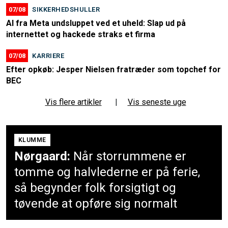
07/08
SIKKERHEDSHULLER
AI fra Meta undsluppet ved et uheld: Slap ud på
internettet og hackede straks et firma
07/08
KARRIERE
Efter opkøb: Jesper Nielsen fratræder som topchef for
BEC
Vis flere artikler
|
Vis seneste uge
KLUMME
Nørgaard:
Når storrummene er
tomme og halvlederne er på ferie,
så begynder folk forsigtigt og
tøvende at opføre sig normalt