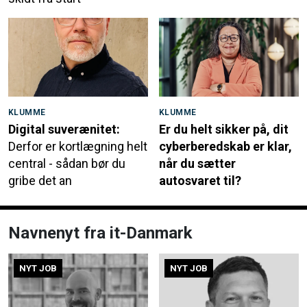
KLUMME
KLUMME
Digital suverænitet:
Er du helt sikker på, dit
Derfor er kortlægning helt
cyberberedskab er klar,
central - sådan bør du
når du sætter
gribe det an
autosvaret til?
Navnenyt fra it-Danmark
NYT JOB
NYT JOB