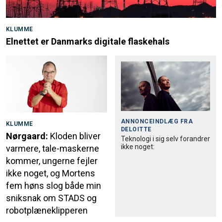
KLUMME
Elnettet er Danmarks digitale flaskehals
ANNONCEINDLÆG FRA
KLUMME
DELOITTE
Nørgaard:
Kloden bliver
Teknologi i sig selv forandrer
ikke noget:
varmere, tale-maskerne
kommer, ungerne fejler
ikke noget, og Mortens
fem høns slog både min
sniksnak om STADS og
robotplæneklipperen