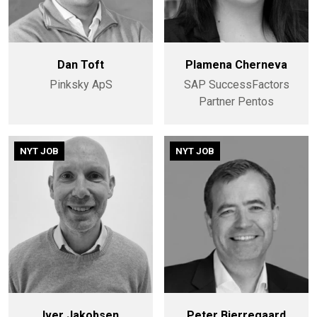
Dan Toft
Plamena Cherneva
Pinksky ApS
SAP SuccessFactors
Partner Pentos
NYT JOB
NYT JOB
Iver Jakobsen
Peter Bjerregaard