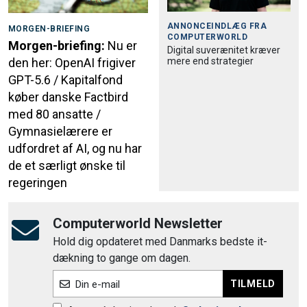
ANNONCEINDLÆG FRA
MORGEN-BRIEFING
COMPUTERWORLD
Morgen-briefing:
Nu er
Digital suverænitet kræver
mere end strategier
den her: OpenAI frigiver
GPT-5.6 / Kapitalfond
køber danske Factbird
med 80 ansatte /
Gymnasielærere er
udfordret af AI, og nu har
de et særligt ønske til
regeringen
Computerworld Newsletter
Hold dig opdateret med Danmarks bedste it-
dækning to gange om dagen.
TILMELD
Din e-mail