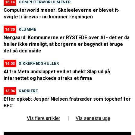
15:14
COMPUTERWORLD MENER
Computerworld mener: Skoleeleverne er blevet it-
svigtet i årevis - nu kommer regningen
14:30
KLUMME
Nørgaard: Kommunerne er RYSTEDE over AI - det er da
heller ikke rimeligt, at borgerne er begyndt at bruge
det på den måde
14:03
SIKKERHEDSHULLER
AI fra Meta undsluppet ved et uheld: Slap ud på
internettet og hackede straks et firma
13:04
KARRIERE
Efter opkøb: Jesper Nielsen fratræder som topchef for
BEC
Vis flere artikler
|
Vis seneste uge