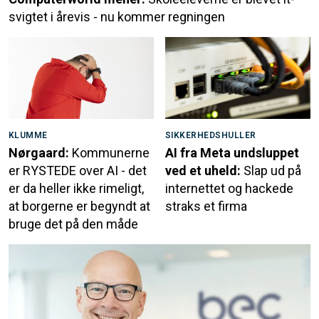
svigtet i årevis - nu kommer regningen
KLUMME
SIKKERHEDSHULLER
Nørgaard:
Kommunerne
AI fra Meta undsluppet
er RYSTEDE over AI - det
ved et uheld:
Slap ud på
er da heller ikke rimeligt,
internettet og hackede
at borgerne er begyndt at
straks et firma
bruge det på den måde