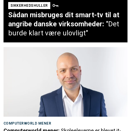
SIKKERHEDSHULLER
Sådan misbruges dit smart-tv til at
angribe danske virksomheder:
"Det
burde klart være ulovligt"
COMPUTERWORLD MENER
Computerworld mener:
Skoleeleverne er blevet it-