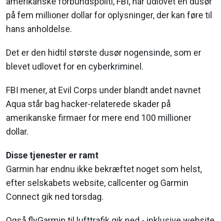
amerikanske forbundspoliti, FBI, har udlovet en dusør
på fem millioner dollar for oplysninger, der kan føre til
hans anholdelse.
Det er den hidtil største dusør nogensinde, som er
blevet udlovet for en cyberkriminel.
FBI mener, at Evil Corps under blandt andet navnet
Aqua står bag hacker-relaterede skader på
amerikanske firmaer for mere end 100 millioner
dollar.
Disse tjenester er ramt
Garmin har endnu ikke bekræftet noget som helst,
efter selskabets website, callcenter og Garmin
Connect gik ned torsdag.
Også flyGarmin til lufttrafik gik ned - inklusive website