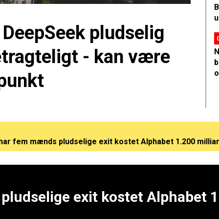
B
u
 DeepSeek pludselig
tragteligt - kan være
N
b
o
punkt
har fem mænds pludselige exit kostet Alphabet 1.200 millia
r kinesiske DeepSeek pludselig sine token-priser betragt
snart klar med sit første hardwareprodukt: Nu pipler det f
ludselige exit kostet Alphabet 1