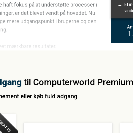
e haft fokus på at understøtte processer i
Et i
vind
inger, er det blevet vendt på hovedet. Nu
 tage mere udgangspunkt i brugerne og den
Ant
ang.
1
ivet mærkbare resultater.
dgang
til Computerworld Premiu
nnement eller køb fuld adgang
RATIS