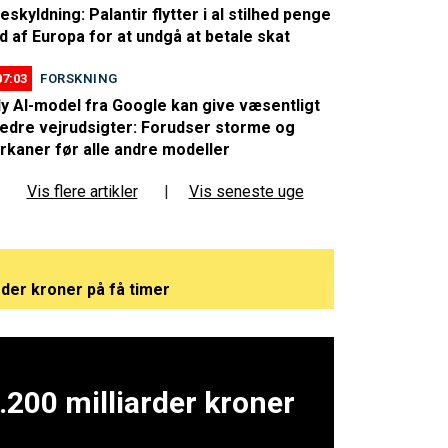
eskyldning: Palantir flytter i al stilhed penge
d af Europa for at undgå at betale skat
07:03
FORSKNING
y AI-model fra Google kan give væsentligt
edre vejrudsigter: Forudser storme og
rkaner før alle andre modeller
Vis flere artikler
|
Vis seneste uge
rder kroner på få timer
eligt - kan være et afgørende vendepunkt
rem med nye detaljer
.200 milliarder kroner