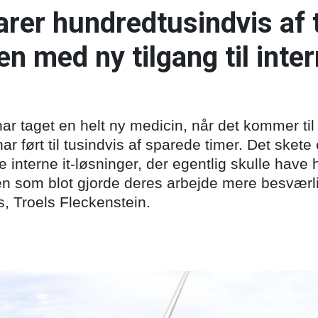
rer hundredtusindvis af t
n med ny tilgang til inter
r taget en helt ny medicin, når det kommer til i
r ført til tusindvis af sparede timer. Det skete 
 interne it-løsninger, der egentlig skulle have 
 som blot gjorde deres arbejde mere besværlig,
s, Troels Fleckenstein.