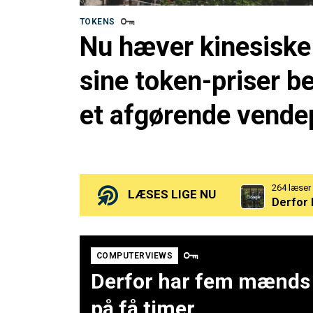
TOKENS
Nu hæver kinesiske
sine token-priser be
et afgørende vende
264 læser
Derfor 
249 læser
LÆSES LIGE NU
Nu hæve
198 læser
OpenAI 
COMPUTERVIEWS
Derfor har fem mænds p
på få timer