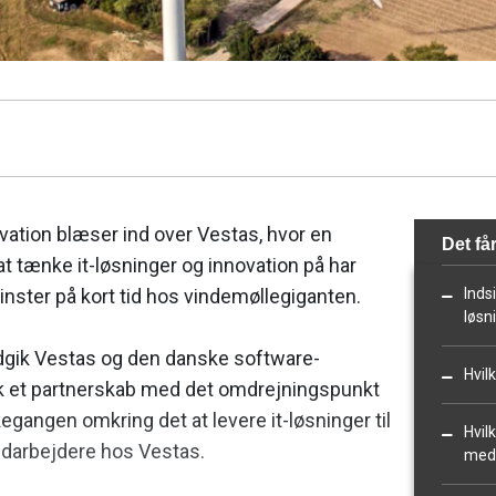
ovation blæser ind over Vestas, hvor en
Det får
 tænke it-løsninger og innovation på har
vinster på kort tid hos vindemøllegiganten.
Indsi
løsn
indgik Vestas og den danske software-
Hvil
k et partnerskab med det omdrejningspunkt
egangen omkring det at levere it-løsninger til
Hvil
edarbejdere hos Vestas.
med 