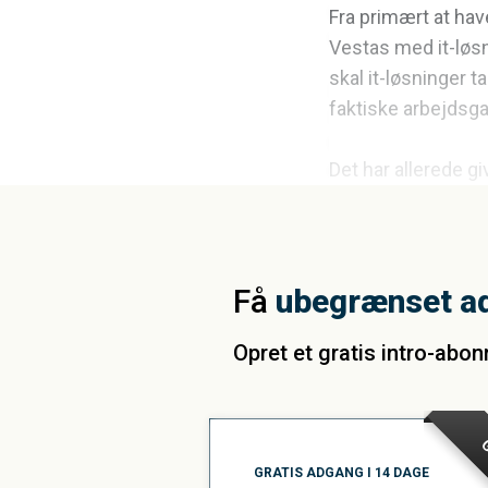
Fra primært at hav
Vestas med it-løsn
skal it-løsninger
faktiske arbejdsg
Det har allerede g
Få
ubegrænset a
Opret et gratis intro-abo
G
GRATIS ADGANG I 14 DAGE