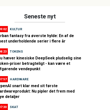
Seneste nyt
09:02
KULTUR
rban fantasy fra øverste hylde: En af de
est underholdende serier i flere år
08:23
TOKENS
u hæver kinesiske DeepSeek pludselig sine
oken-priser betragteligt - kan være et
fgørende vendepunkt
07:57
HARDWARE
penAI snart klar med sit første
ardwareprodukt: Nu pipler det frem med
ye detaljer
07:30
SKAT