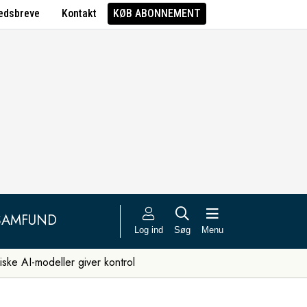
edsbreve
Kontakt
KØB ABONNEMENT
SAMFUND
Log ind
Søg
Menu
iske AI-modeller giver kontrol