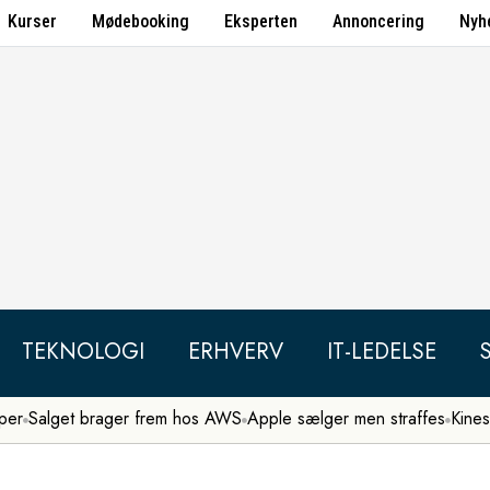
Kurser
Mødebooking
Eksperten
Annoncering
Nyh
TEKNOLOGI
ERHVERV
IT-LEDELSE
per
Salget brager frem hos AWS
Apple sælger men straffes
Kines