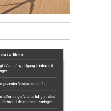
 du i artiklen
gt i Vestas' nye tilgang til interne it-
inger
ke gevinster Vestas har opnået
ke udfordringer Vestas tidligere stod
i forhold til de interne it-løsninger