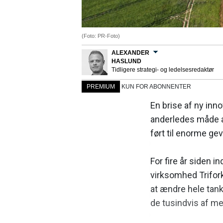
(Foto: PR-Foto)
ALEXANDER
HASLUND
Tidligere strategi- og ledelsesredaktør
PREMIUM
KUN FOR ABONNENTER
En brise af ny inn
anderledes måde at
ført til enorme ge
For fire år siden 
virksomhed Trifor
at ændre hele tank
de tusindvis af m