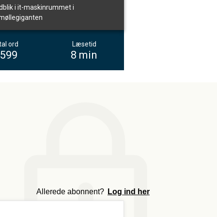
ndblik i it-maskinrummet i
møllegiganten
al ord
Læsetid
.599
8 min
m
Allerede abonnent?
Log ind her