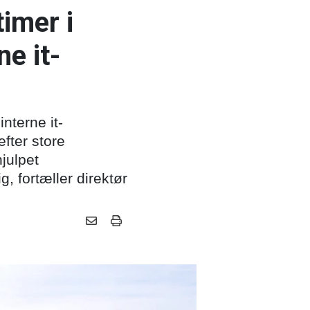
imer i
ne it-
nterne it-
efter store
hjulpet
 fortæller direktør