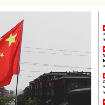
U
m
N
t
a
O
h
n