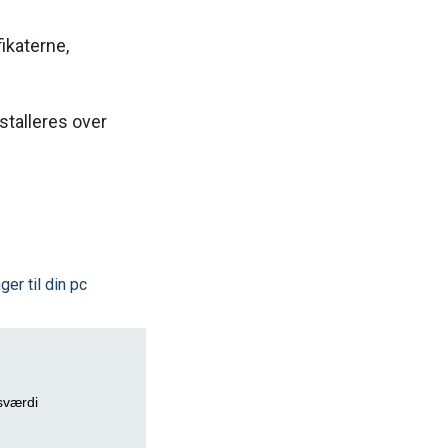
ikaterne,
stalleres over
er til din pc
gsværdi