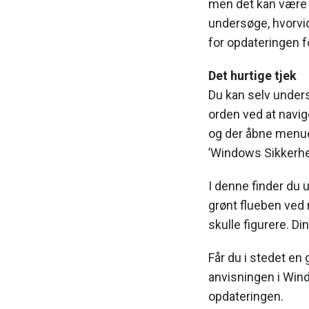
men det kan være n
undersøge, hvorvid
for opdateringen f
Det hurtige tjek
Du kan selv unders
orden ved at navig
og der åbne menuen
’Windows Sikkerh
I denne finder du
grønt flueben ved 
skulle figurere. D
Får du i stedet en 
anvisningen i Wi
opdateringen.