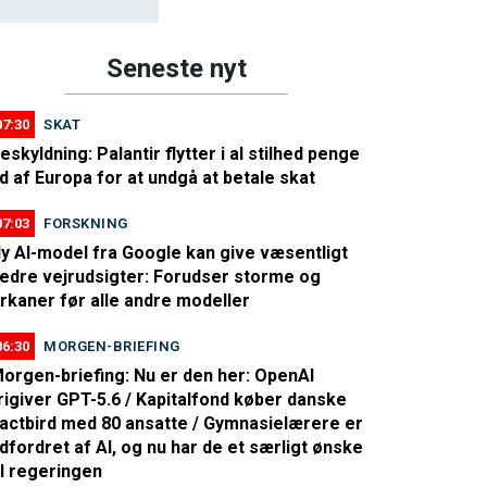
Seneste nyt
07:30
SKAT
eskyldning: Palantir flytter i al stilhed penge
d af Europa for at undgå at betale skat
07:03
FORSKNING
y AI-model fra Google kan give væsentligt
edre vejrudsigter: Forudser storme og
rkaner før alle andre modeller
06:30
MORGEN-BRIEFING
orgen-briefing: Nu er den her: OpenAI
rigiver GPT-5.6 / Kapitalfond køber danske
actbird med 80 ansatte / Gymnasielærere er
dfordret af AI, og nu har de et særligt ønske
il regeringen