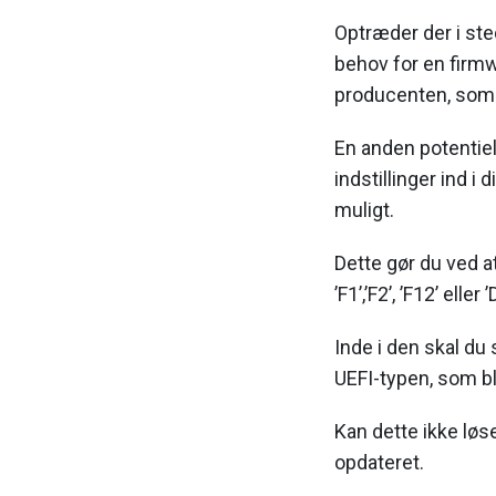
Optræder der i ste
behov for en firmw
producenten, som d
En anden potentiel
indstillinger ind 
muligt.
Dette gør du ved a
’F1’,’F2’, ’F12’ eller
Inde i den skal du 
UEFI-typen, som bl
Kan dette ikke løse
opdateret.