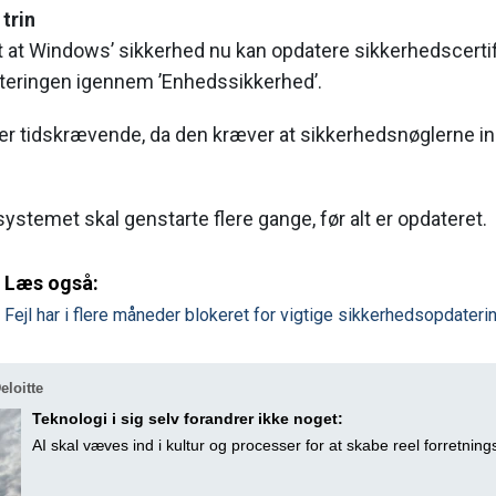
 trin
et at Windows’ sikkerhed nu kan opdatere sikkerhedscertif
eringen igennem ’Enhedssikkerhed’.
er tidskrævende, da den kræver at sikkerhedsnøglerne in
systemet skal genstarte flere gange, før alt er opdateret.
Læs også:
Fejl har i flere måneder blokeret for vigtige sikkerhedsopdatering
loitte
Teknologi i sig selv forandrer ikke noget:
AI skal væves ind i kultur og processer for at skabe reel forretnin