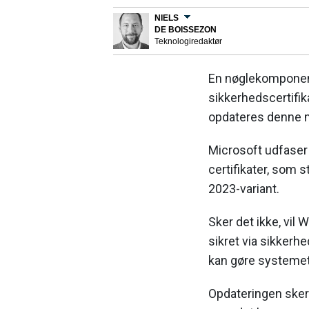
NIELS
DE BOISSEZON
Teknologiredaktør
En nøglekomponent
sikkerhedscertifika
opdateres denne 
Microsoft udfase
certifikater, som s
2023-variant.
Sker det ikke, vi
sikret via sikkerhe
kan gøre systeme
Opdateringen sker 