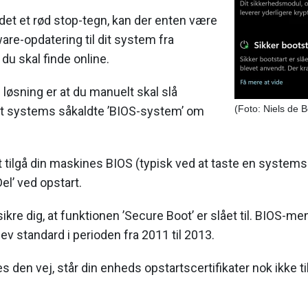
det et rød stop-tegn, kan der enten være
are-opdatering til dit system fra
u skal finde online.
 løsning er at du manuelt skal slå
(Foto: Niels de 
i dit systems såkaldte ’BIOS-system’ om
t tilgå din maskines BIOS (typisk ved at taste en system
 ’Del’ ved opstart.
sikre dig, at funktionen ’Secure Boot’ er slået til. BIOS-m
ev standard i perioden fra 2011 til 2013.
s den vej, står din enheds opstartscertifikater nok ikke til