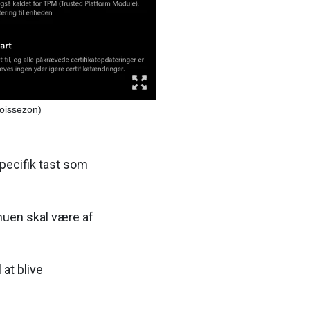
Boissezon)
specifik tast som
enuen skal være af
 at blive