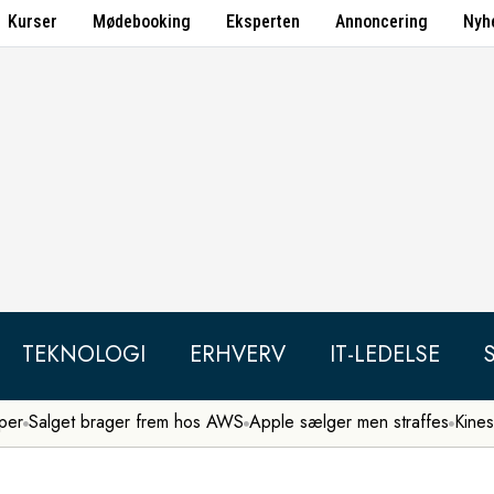
Kurser
Mødebooking
Eksperten
Annoncering
Nyh
TEKNOLOGI
ERHVERV
IT-LEDELSE
per
Salget brager frem hos AWS
Apple sælger men straffes
Kines