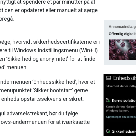
yttigt at spendere et par minutter på at
t den er opdateret eller manuelt at sørge
oregå.
Annonceindlæg
Offentlig digital
øge, hvorvidt sikkerhedscertifikaterne er i
ere til Windows Indstillingsmenu (Win+ I)
 ’Sikkerhed og anonymitet’ for at finde
ed’ menuen.
 undermenuen ’Enhedssikkerhed’, hvor et
menupunktet ’Sikker bootstart’ gerne
in enheds opstartssekvens er sikret.
gul advarselstrekant, bør du følge
ndows-undermenuen for at iværksætte