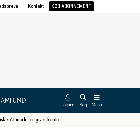
edsbreve
Kontakt
KØB ABONNEMENT
SAMFUND
Log ind
Søg
Menu
iske AI-modeller giver kontrol