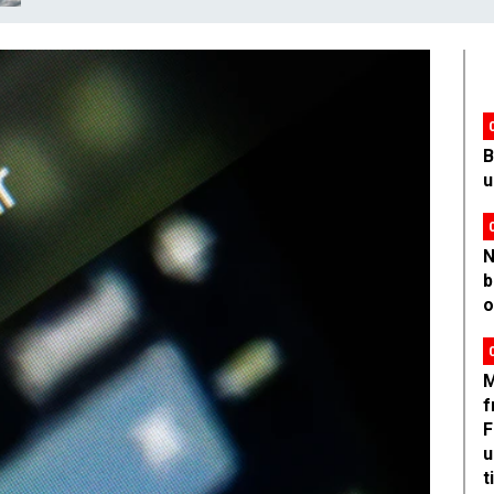
B
u
N
b
o
M
f
F
u
t