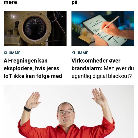
mere
på
KLUMME
KLUMME
AI-regningen kan
Virksomheder øver
eksplodere, hvis jeres
brandalarm:
Men øver du
IoT ikke kan følge med
egentlig digital blackout?