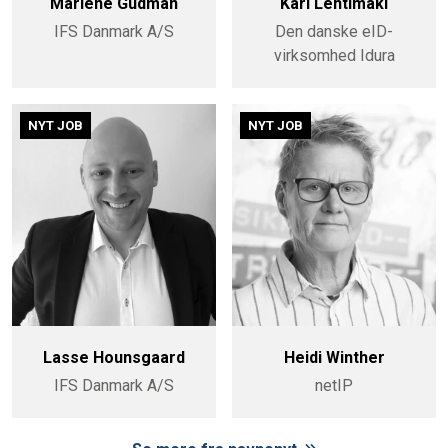
Marlene Gudman
Kari Lehtimäki
IFS Danmark A/S
Den danske eID-
virksomhed Idura
NYT JOB
NYT JOB
Lasse Hounsgaard
Heidi Winther
IFS Danmark A/S
netIP