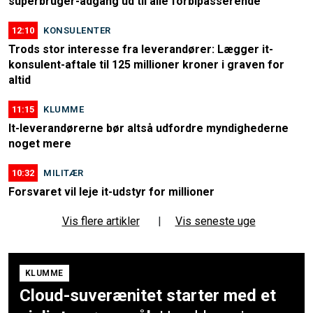
superbruger-adgang ud til alle forbipasserende
12:10
KONSULENTER
Trods stor interesse fra leverandører: Lægger it-
konsulent-aftale til 125 millioner kroner i graven for
altid
11:15
KLUMME
It-leverandørerne bør altså udfordre myndighederne
noget mere
10:32
MILITÆR
Forsvaret vil leje it-udstyr for millioner
Vis flere artikler
|
Vis seneste uge
KLUMME
Cloud-suverænitet starter med et