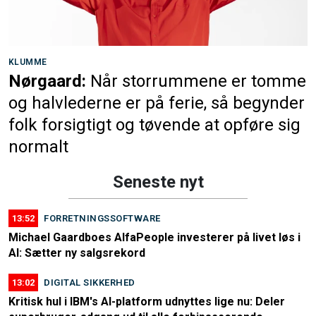
KLUMME
Nørgaard:
Når storrummene er tomme
og halvlederne er på ferie, så begynder
folk forsigtigt og tøvende at opføre sig
normalt
Seneste nyt
13:52
FORRETNINGSSOFTWARE
Michael Gaardboes AlfaPeople investerer på livet løs i
AI: Sætter ny salgsrekord
13:02
DIGITAL SIKKERHED
Kritisk hul i IBM's AI-platform udnyttes lige nu: Deler