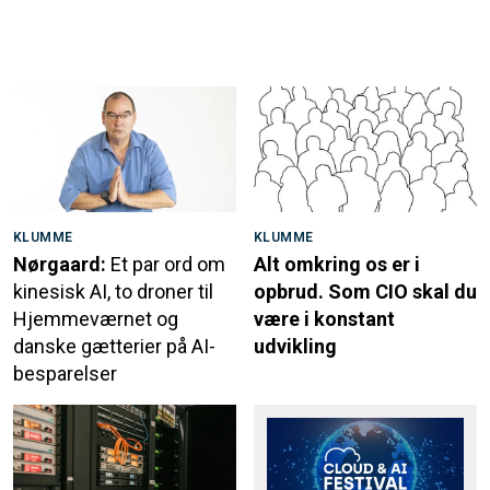
KLUMME
KLUMME
Nørgaard:
Et par ord om
Alt omkring os er i
kinesisk AI, to droner til
opbrud. Som CIO skal du
Hjemmeværnet og
være i konstant
danske gætterier på AI-
udvikling
besparelser