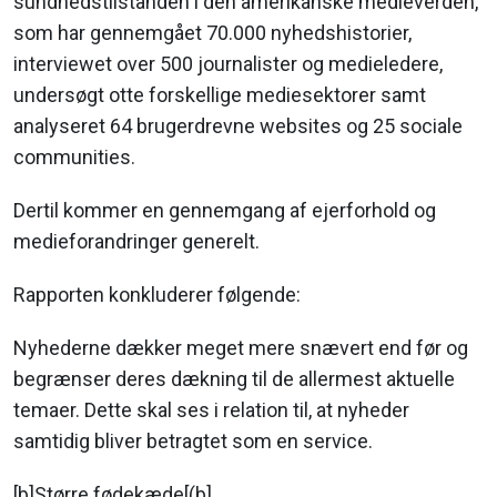
sundhedstilstanden i den amerikanske medieverden,
som har gennemgået 70.000 nyhedshistorier,
interviewet over 500 journalister og medieledere,
undersøgt otte forskellige mediesektorer samt
analyseret 64 brugerdrevne websites og 25 sociale
communities.
Dertil kommer en gennemgang af ejerforhold og
medieforandringer generelt.
Rapporten konkluderer følgende:
Nyhederne dækker meget mere snævert end før og
begrænser deres dækning til de allermest aktuelle
temaer. Dette skal ses i relation til, at nyheder
samtidig bliver betragtet som en service.
[b]Større fødekæde[(b]