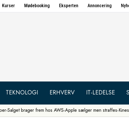
Kurser
Mødebooking
Eksperten
Annoncering
Nyh
TEKNOLOGI
ERHVERV
IT-LEDELSE
per
Salget brager frem hos AWS
Apple sælger men straffes
Kines