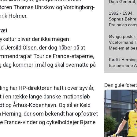
Data General,
uktøren Thomas Uhrskov og Vordingborg-
1992 - 1994:
rik Holmer.
Sophus Behren
Pre sales cons
ræt
Øvrige poster:
keltur bliver der ikke megen
Viceformand I
ld Jersild Olsen, der dog håber på at
Medlem af bes
mmendrag af Tour de France-etaperne,
Født i Hernin
g dag kommer i mål og skal overnatte på
har børnene A
Den gule førert
ing har HP-direktøren haft i over syv år,
et i en række lange danske motionsløb
t og Århus-København. Og så er Keld
ra Herning, der som bekendt har opfostret
e France-vinder og cykelholdejer Bjarne