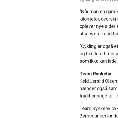
"Når man en gansk
kilometer, oversk
oplever nye sider a
af at være i god fo
"Cykling er også e
og to i flere timer
som ikke kan lade 
Team Rynkeby
Keld Jersild Olse
hænger også sam
traditionsrige tur ti
Team Rynkeby cykler
Børnecancerfonden