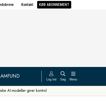
edsbreve
Kontakt
KØB ABONNEMENT
SAMFUND
Log ind
Søg
Menu
iske AI-modeller giver kontrol