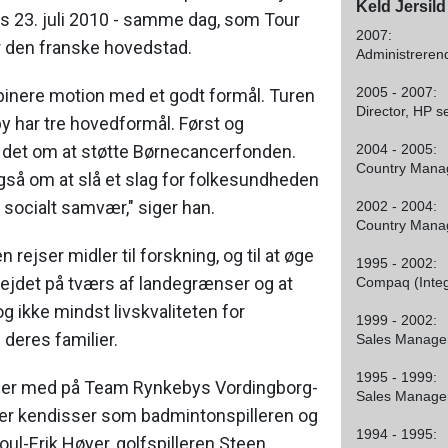
Keld Jersild
is 23. juli 2010 - samme dag, som Tour
2007:
r den franske hovedstad.
Administreren
2005 - 2007:
mbinere motion med et godt formål. Turen
Director, HP s
har tre hovedformål. Først og
det om at støtte Børnecancerfonden.
2004 - 2005:
Country Manag
gså om at slå et slag for folkesundheden
socialt samvær," siger han.
2002 - 2004:
Country Manag
ejser midler til forskning, og til at øge
1995 - 2002:
jdet på tværs af landegrænser og at
Compaq (Integ
g ikke mindst livskvaliteten for
1999 - 2002:
deres familier.
Sales Manager
1995 - 1999:
n er med på Team Rynkebys Vordingborg-
Sales Manager
ller kendisser som badmintonspilleren og
1994 - 1995:
ul-Erik Høyer, golfspilleren Steen