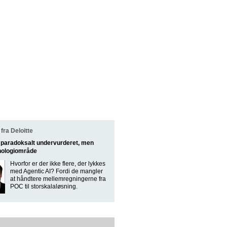
ra Deloitte
t paradoksalt undervurderet, men
nologiområde
Hvorfor er der ikke flere, der lykkes
med Agentic AI? Fordi de mangler
at håndtere mellemregningerne fra
POC til storskalaløsning.