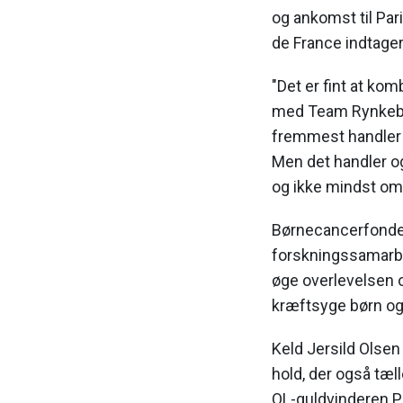
og ankomst til Par
de France indtage
"Det er fint at ko
med Team Rynkeby 
fremmest handler 
Men det handler o
og ikke mindst om 
Børnecancerfonden r
forskningssamarbe
øge overlevelsen o
kræftsyge børn og 
Keld Jersild Olse
hold, der også tæ
OL-guldvinderen Po