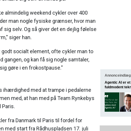
e almindelig weekend cykler over 400
rider man nogle fysiske grænser, hvor man
f sig selv. Og så giver det en dejlig følelse
rm," siger han.
t godt socialt element, ofte cykler man to
 ad gangen, og kan få sig nogle samtaler,
sig gøre i en frokostpause."
Annonceindlæg f
Agentic AI er e
fuldmodent tek
ns ihærdighed med at trampe i pedalerne
men med, at han med på Team Rynkebys
l Paris.
 fra Danmark til Paris til fordel for
 med start fra Rådhuspladsen 17. juli