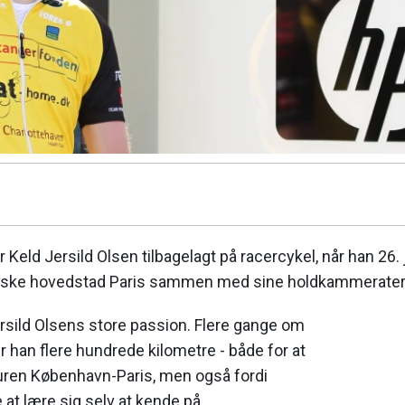
 Keld Jersild Olsen tilbagelagt på racercykel, når han 26. j
 franske hovedstad Paris sammen med sine holdkammerate
ersild Olsens store passion. Flere gange om
 han flere hundrede kilometre - både for at
turen København-Paris, men også fordi
 at lære sig selv at kende på.