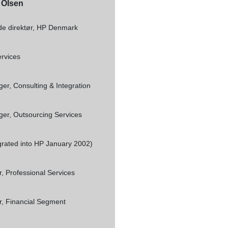
 Olsen
de direktør, HP Denmark
ervices
er, Consulting & Integration
er, Outsourcing Services
rated into HP January 2002)
, Professional Services
, Financial Segment