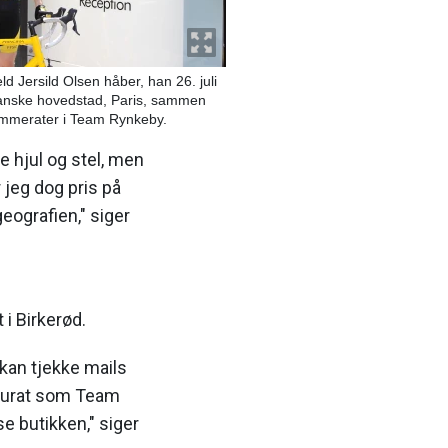
d Jersild Olsen håber, han 26. juli
 franske hovedstad, Paris, sammen
mmerater i Team Rynkeby.
e hjul og stel, men
 jeg dog pris på
eografien," siger
 i Birkerød.
kan tjekke mails
kkurat som Team
e butikken," siger