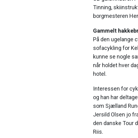
Tinning, skiinstr
borgmesteren Hen
Gammelt hakkeb
På den ugelange cy
sofacykling for Ke
kunne se nogle sa
når holdet hver da
hotel.
Interessen for cykl
og han har deltag
som Sjælland Rund
Jersild Olsen jo f
den danske Tour d
Riis.