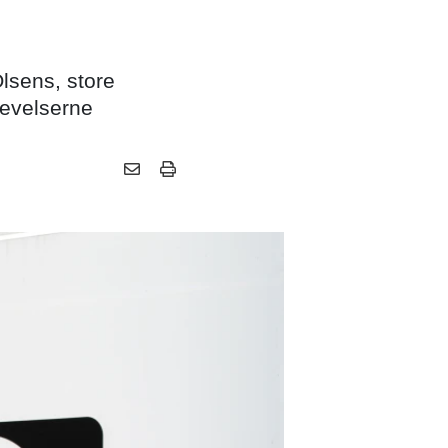
Olsens, store
levelserne