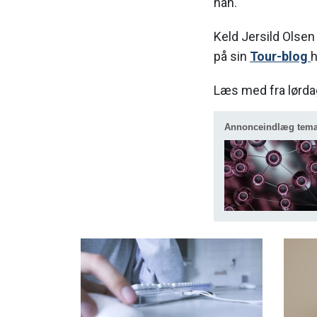
han.
Keld Jersild Olse
på sin
Tour-blog
h
Læs med fra lørdag 
Annonceindlæg tem