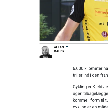
ALLAN
BAUER
6.000 kilometer har
triller ind i den
Cykling er Kjeld J
ugen tilbagelægger
komme i form til 
cykling er en måde