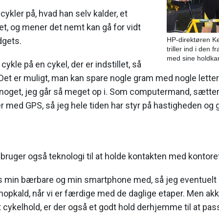
cykler på, hvad han selv kalder, et
, og mener det nemt kan gå for vidt
dgets.
HP-direktøren Kel
triller ind i den
med sine holdka
 cykle på en cykel, der er indstillet, så
. Det er muligt, man kan spare nogle gram med nogle letter
e noget, jeg går så meget op i. Som computermand, sætter
med GPS, så jeg hele tiden har styr på hastigheden og g
 bruger også teknologi til at holde kontakten med kontoret
is min bærbare og min smartphone med, så jeg eventuelt 
onopkald, når vi er færdige med de daglige etaper. Men a
 cykelhold, er der også et godt hold derhjemme til at pass