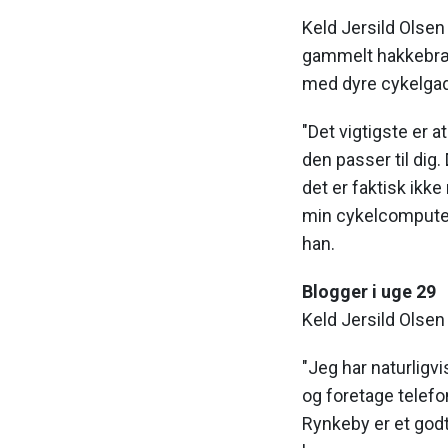
Keld Jersild Olsen 
gammelt hakkebræt
med dyre cykelga
"Det vigtigste er at
den passer til dig
det er faktisk ikk
min cykelcomputer 
han.
Blogger i uge 29
Keld Jersild Olsen
"Jeg har naturligv
og foretage telef
Rynkeby er et godt