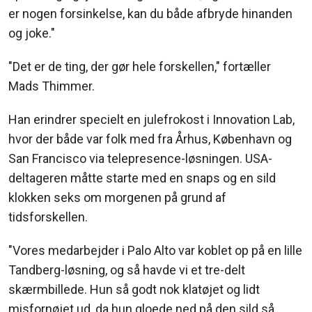
er nogen forsinkelse, kan du både afbryde hinanden
og joke."
"Det er de ting, der gør hele forskellen," fortæller
Mads Thimmer.
Han erindrer specielt en julefrokost i Innovation Lab,
hvor der både var folk med fra Århus, København og
San Francisco via telepresence-løsningen. USA-
deltageren måtte starte med en snaps og en sild
klokken seks om morgenen på grund af
tidsforskellen.
"Vores medarbejder i Palo Alto var koblet op på en lille
Tandberg-løsning, og så havde vi et tre-delt
skærmbillede. Hun så godt nok klatøjet og lidt
misfornøjet ud, da hun gloede ned på den sild så