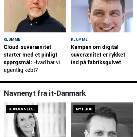
KLUMME
KLUMME
Cloud-suverænitet
Kampen om digital
starter med et pinligt
suverænitet er rykket
spørgsmål:
Hvad har vi
ind på fabriksgulvet
egentlig købt?
Navnenyt fra it-Danmark
UDNÆVNELSE
NYT JOB