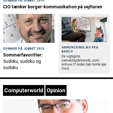
SOMMER PÅ JOBBET 2010
CIO tænker borger-kommunikation på sejlturen
ANNONCEINDLÆG FRA
SOMMER PÅ JOBBET 2010
BARCO
Sommerfavoritter:
De vigtigste
samarbejdstrends, som
Sudoku, sudoku og
enhver IT-leder bør holde øje
sudoku
med
Computerworld
Opinion