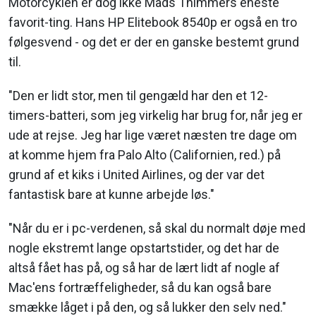
Motorcyklen er dog ikke Mads Thimmers eneste
favorit-ting. Hans HP Elitebook 8540p er også en tro
følgesvend - og det er der en ganske bestemt grund
til.
"Den er lidt stor, men til gengæld har den et 12-
timers-batteri, som jeg virkelig har brug for, når jeg er
ude at rejse. Jeg har lige været næsten tre dage om
at komme hjem fra Palo Alto (Californien, red.) på
grund af et kiks i United Airlines, og der var det
fantastisk bare at kunne arbejde løs."
"Når du er i pc-verdenen, så skal du normalt døje med
nogle ekstremt lange opstartstider, og det har de
altså fået has på, og så har de lært lidt af nogle af
Mac'ens fortræffeligheder, så du kan også bare
smække låget i på den, og så lukker den selv ned."