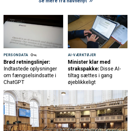
Se mere fra navnenyt
PERSONDATA
AI-VÆRKTØJER
Brød retningslinjer:
Minister klar med
Indtastede oplysninger
strakspakke:
Disse AI-
om fængselsindsatte i
tiltag sættes i gang
ChatGPT
øjeblikkeligt