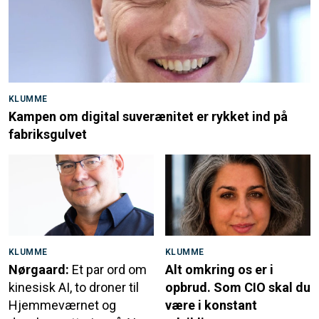
KLUMME
Kampen om digital suverænitet er rykket ind på
fabriksgulvet
KLUMME
KLUMME
Nørgaard:
Et par ord om
Alt omkring os er i
kinesisk AI, to droner til
opbrud. Som CIO skal du
Hjemmeværnet og
være i konstant