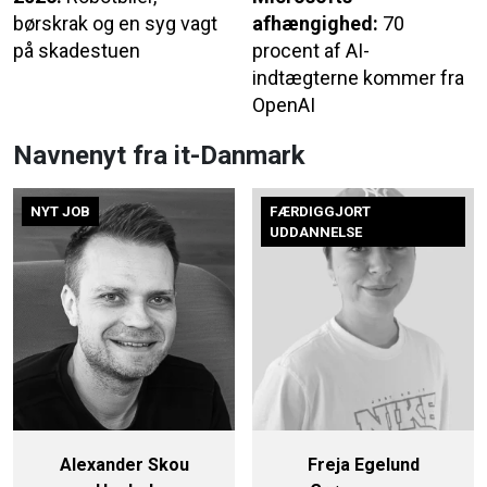
børskrak og en syg vagt
afhængighed:
70
på skadestuen
procent af AI-
indtægterne kommer fra
OpenAI
Navnenyt fra it-Danmark
NYT JOB
FÆRDIGGJORT
UDDANNELSE
Alexander Skou
Freja Egelund