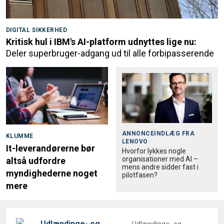
DIGITAL SIKKERHED
Kritisk hul i IBM's AI-platform udnyttes lige nu:
Deler superbruger-adgang ud til alle forbipasserende
ANNONCEINDLÆG FRA
KLUMME
LENOVO
It-leverandørerne bør
Hvorfor lykkes nogle
organisationer med AI –
altså udfordre
mens andre sidder fast i
myndighederne noget
pilotfasen?
mere
Udlændinge- og