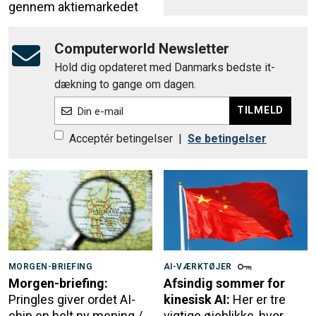
gennem aktiemarkedet
Computerworld Newsletter
Hold dig opdateret med Danmarks bedste it-
dækning to gange om dagen.
TILMELD
Din e-mail
Acceptér betingelser
|
Se betingelser
MORGEN-BRIEFING
AI-VÆRKTØJER
Morgen-briefing:
Afsindig sommer for
Pringles giver ordet AI-
kinesisk AI:
Her er tre
chip en helt ny mening /
vigtige øjeblikke, hvor