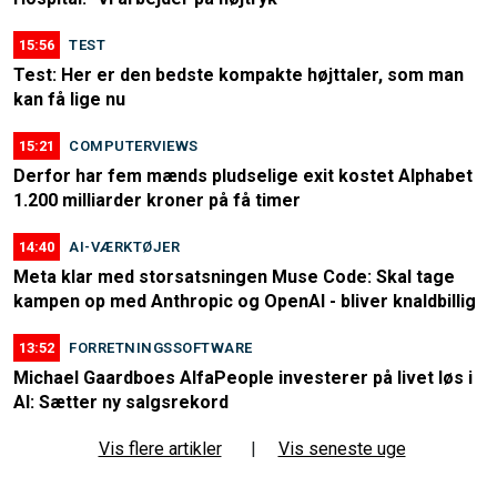
15:56
TEST
Test: Her er den bedste kompakte højttaler, som man
kan få lige nu
15:21
COMPUTERVIEWS
Derfor har fem mænds pludselige exit kostet Alphabet
1.200 milliarder kroner på få timer
14:40
AI-VÆRKTØJER
Meta klar med storsatsningen Muse Code: Skal tage
kampen op med Anthropic og OpenAI - bliver knaldbillig
13:52
FORRETNINGSSOFTWARE
Michael Gaardboes AlfaPeople investerer på livet løs i
AI: Sætter ny salgsrekord
Vis flere artikler
|
Vis seneste uge