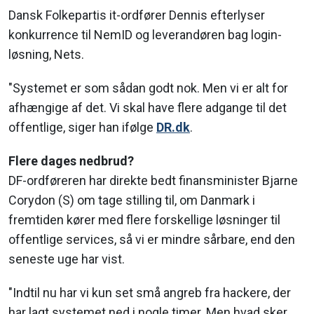
Dansk Folkepartis it-ordfører Dennis efterlyser
konkurrence til NemID og leverandøren bag login-
løsning, Nets.
"Systemet er som sådan godt nok. Men vi er alt for
afhængige af det. Vi skal have flere adgange til det
offentlige, siger han ifølge
DR.dk
.
Flere dages nedbrud?
DF-ordføreren har direkte bedt finansminister Bjarne
Corydon (S) om tage stilling til, om Danmark i
fremtiden kører med flere forskellige løsninger til
offentlige services, så vi er mindre sårbare, end den
seneste uge har vist.
"Indtil nu har vi kun set små angreb fra hackere, der
har lagt systemet ned i nogle timer. Men hvad sker