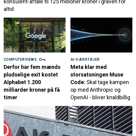
konsulent-aftale til 125 millioner kroner i graven for
altid
COMPUTERVIEWS
AI-VÆRKTØJER
Derfor har fem mænds
Meta klar med
pludselige exit kostet
storsatsningen Muse
Alphabet 1.200
Code:
Skal tage kampen
milliarder kroner på få
op med Anthropic og
timer
OpenAI - bliver knaldbillig