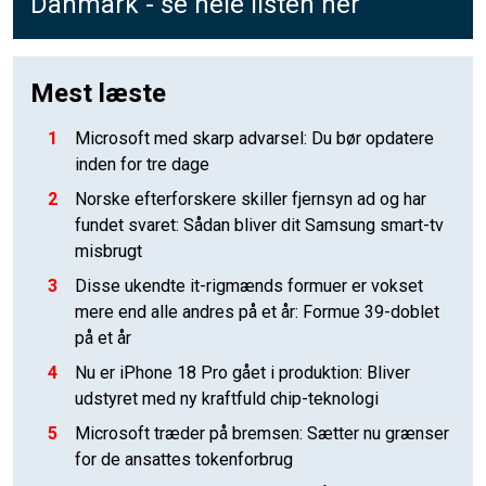
Danmark - se hele listen her
Mest læste
1
Microsoft med skarp advarsel: Du bør opdatere
inden for tre dage
2
Norske efterforskere skiller fjernsyn ad og har
fundet svaret: Sådan bliver dit Samsung smart-tv
misbrugt
3
Disse ukendte it-rigmænds formuer er vokset
mere end alle andres på et år: Formue 39-doblet
på et år
4
Nu er iPhone 18 Pro gået i produktion: Bliver
udstyret med ny kraftfuld chip-teknologi
5
Microsoft træder på bremsen: Sætter nu grænser
for de ansattes tokenforbrug