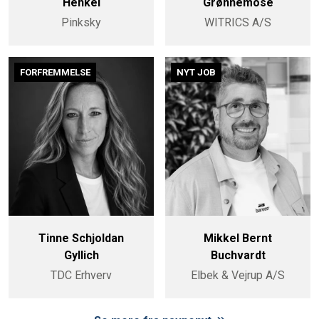
Henkel
Grønnemose
Pinksky
WITRICS A/S
FORFREMMELSE
NYT JOB
Tinne Schjoldan
Mikkel Bernt
Gyllich
Buchvardt
TDC Erhverv
Elbek & Vejrup A/S