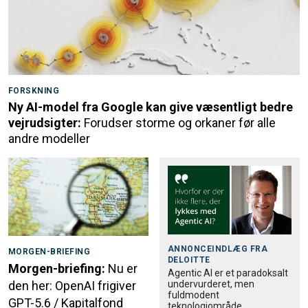
FORSKNING
Ny AI-model fra Google kan give væsentligt bedre
vejrudsigter:
Forudser storme og orkaner før alle
andre modeller
ANNONCEINDLÆG FRA
MORGEN-BRIEFING
DELOITTE
Morgen-briefing:
Nu er
Agentic AI er et paradoksalt
undervurderet, men
den her: OpenAI frigiver
fuldmodent
GPT-5.6 / Kapitalfond
teknologiområde