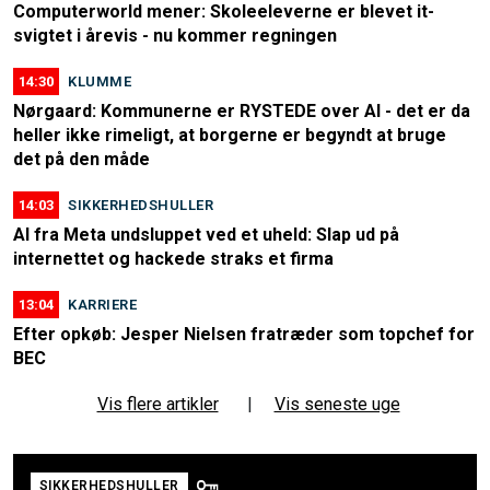
Computerworld mener: Skoleeleverne er blevet it-
svigtet i årevis - nu kommer regningen
14:30
KLUMME
Nørgaard: Kommunerne er RYSTEDE over AI - det er da
heller ikke rimeligt, at borgerne er begyndt at bruge
det på den måde
14:03
SIKKERHEDSHULLER
AI fra Meta undsluppet ved et uheld: Slap ud på
internettet og hackede straks et firma
13:04
KARRIERE
Efter opkøb: Jesper Nielsen fratræder som topchef for
BEC
Vis flere artikler
|
Vis seneste uge
SIKKERHEDSHULLER