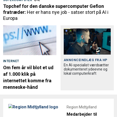
Topchef for den danske supercomputer Gefion
fratræder:
Her er hans nye job - satser stort på AI i
Europa
ANNONCEINDLÆG FRA
HP
INTERNET
En AI-specialist værdsætter
Om fem år vil blot et ud
dokumenteret ydeevne og
lokal computerkraft
af 1.000 klik på
internettet komme fra
menneske-hånd
Region Midtjylland
Medarbejder til