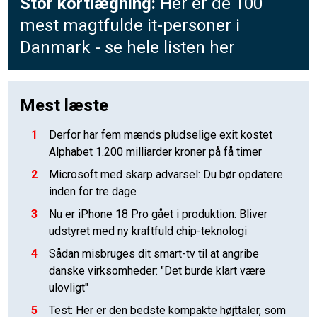
Stor kortlægning:
Her er de 100
mest magtfulde it-personer i
Danmark - se hele listen her
Mest læste
1
Derfor har fem mænds pludselige exit kostet
Alphabet 1.200 milliarder kroner på få timer
2
Microsoft med skarp advarsel: Du bør opdatere
inden for tre dage
3
Nu er iPhone 18 Pro gået i produktion: Bliver
udstyret med ny kraftfuld chip-teknologi
4
Sådan misbruges dit smart-tv til at angribe
danske virksomheder: "Det burde klart være
ulovligt"
5
Test: Her er den bedste kompakte højttaler, som