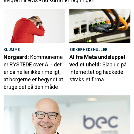
svigtet i årevis - nu kommer regningen
KLUMME
SIKKERHEDSHULLER
Nørgaard:
Kommunerne
AI fra Meta undsluppet
er RYSTEDE over AI - det
ved et uheld:
Slap ud på
er da heller ikke rimeligt,
internettet og hackede
at borgerne er begyndt at
straks et firma
bruge det på den måde