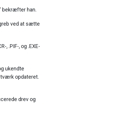
" bekræfter han.
greb ved at sætte
-, .PIF-, og .EXE-
 og ukendte
etværk opdateret.
ficerede drev og