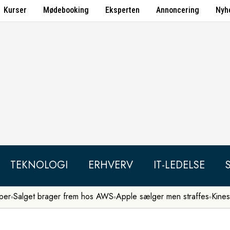
Kurser
Mødebooking
Eksperten
Annoncering
Nyh
TEKNOLOGI
ERHVERV
IT-LEDELSE
per
Salget brager frem hos AWS
Apple sælger men straffes
Kines