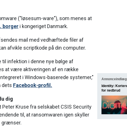
somware ("løsesum-ware"), som menes at
. borger
i kongeriget Danmark.
sendes mail med vedhæftede filer af
an afvikle scriptkode på din computer.
til infektion i denne nye bølge af
 at være aktiveringen af en række
 integreret i Windows-baserede systemer,"
Annonceindlæg
på dets
Facebook-profil.
Identity: Korter
for nedbrud
du dig
 Peter Kruse fra selskabet CSIS Security
ndende til, at ransomwaren igen skyller
 grænser.