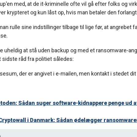
up'en med, at de it-kriminelle ofte vil gå efter folks og 
iver krypteret og kun låst op, hvis man betaler den forlan
 rulle sine indstillinger tilbage til lige før, at angrebet f
use.
re uheldig at stå uden backup og med et ransomware-ang
 sidste råd fra politiet således:
øsesum, der er angivet i e-mailen, men kontakt i stedet dit l
etoden: Sådan suger software-kidnappere penge ud a
ryptowall i Danmark: Sådan ødelægger ransomwaren 
a