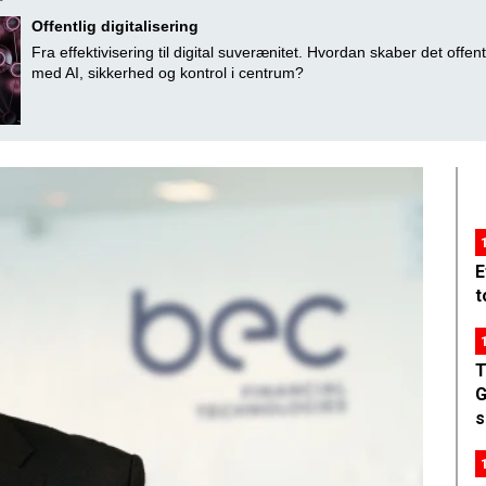
Offentlig digitalisering
Fra effektivisering til digital suverænitet. Hvordan skaber det offent
med AI, sikkerhed og kontrol i centrum?
E
t
T
G
s