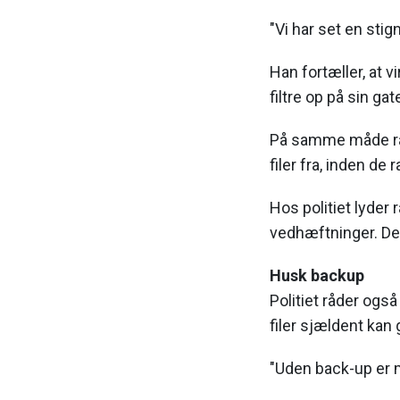
"Vi har set en sti
Han fortæller, at 
filtre op på sin ga
På samme måde råde
filer fra, inden 
Hos politiet lyder
vedhæftninger. Der
Husk backup
Politiet råder ogs
filer sjældent kan
"Uden back-up er m