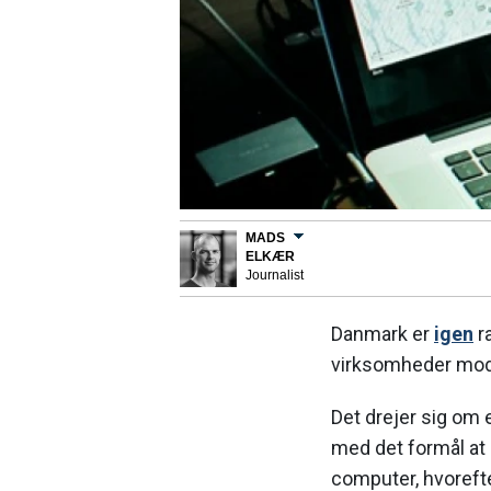
MADS
ELKÆR
Journalist
Danmark er
igen
r
virksomheder mod
Det drejer sig om 
med det formål at
computer, hvorefter