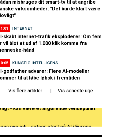
ådan misbruges dit smart-tv til at angribe
anske virksomheder: "Det burde klart være
lovligt"
11:01
INTERNET
I-skabt internet-trafik eksploderer: Om fem
r vil blot et ud af 1.000 klik komme fra
enneske-hånd
10:05
KUNSTIG INTELLIGENS
I-godfather advarer: Flere AI-modeller
ommer til at løbe løbsk i fremtiden
Vis flere artikler
|
Vis seneste uge
eligt - kan være et afgørende vendepunkt
s nye job - satser stort på AI i Europa