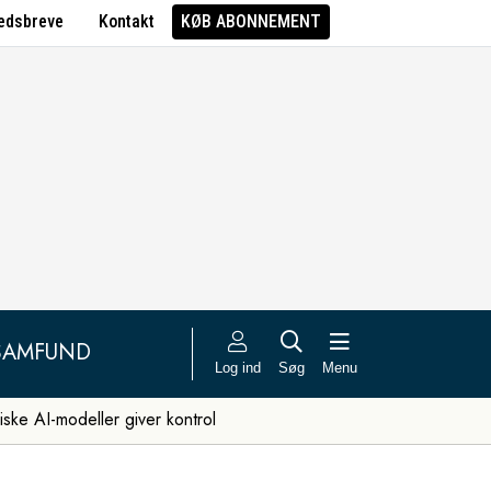
edsbreve
Kontakt
KØB ABONNEMENT
SAMFUND
Log ind
Søg
Menu
iske AI-modeller giver kontrol