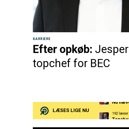
KARRIERE
Efter opkøb:
Jesper
topchef for BEC
215 læser
Nu hæve
192 læser
LÆSES LIGE NU
Topchef
132 læser