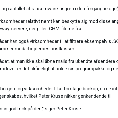
gning i antallet af ransomware-angreb i den forgangne uge,
virksomheder relativt nemt kan beskytte sig mod disse an
teway-servere, der piller .CHM-filerne fra.
r han også virksomheder til at filtrere eksempelvis .SCR
de rammer medarbejdernes postkasser.
 rådet, at man ikke skal åbne mails fra ukendte afsendere
udover er det tilrådeligt at holde sin programpakke og n
å borgere og virksomheder til at foretage backup, da de in
 genskabes, hvilket Peter Kruse nikker genkendende til.
an godt nok på den," siger Peter Kruse.