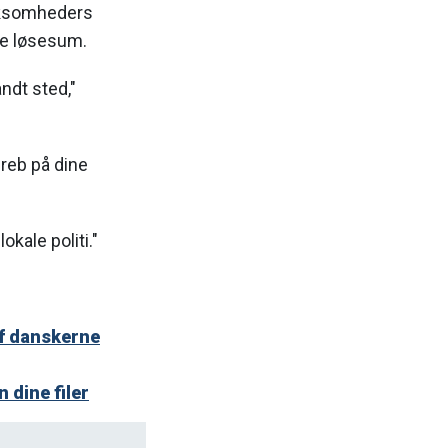
virksomheders
gte løsesum.
andt sted,"
reb på dine
okale politi."
f danskerne
dine filer