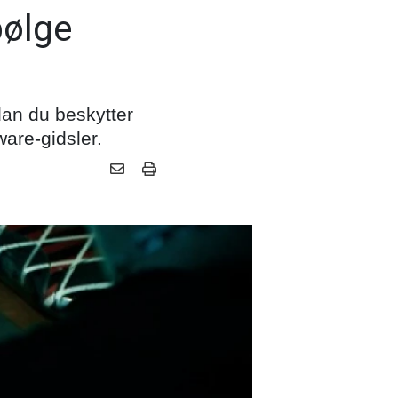
bølge
an du beskytter
are-gidsler.