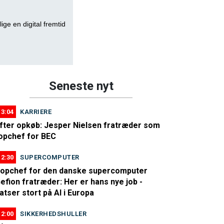
lige en digital fremtid
Seneste nyt
13:04
KARRIERE
fter opkøb: Jesper Nielsen fratræder som
opchef for BEC
12:30
SUPERCOMPUTER
opchef for den danske supercomputer
efion fratræder: Her er hans nye job -
atser stort på AI i Europa
12:00
SIKKERHEDSHULLER