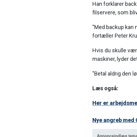
Han forklarer back
filservere, som bl
"Med backup kan man
fortæller Peter Kr
Hvis du skulle væ
maskiner, lyder det
"Betal aldrig den l
Læs også:
Her er arbejdsm
Nye angreb med C
Annonceindlæg tem