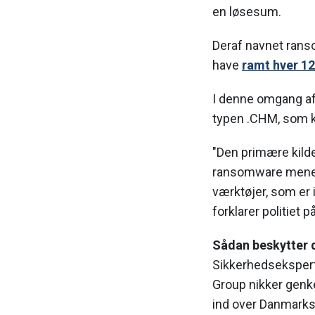
en løsesum.
Deraf navnet ran
have
ramt hver 12
I denne omgang af
typen .CHM, som k
"Den primære kilde 
ransomware menes
værktøjer, som er
forklarer politiet 
Sådan beskytter 
Sikkerhedsekspert
Group nikker genke
ind over Danmarks