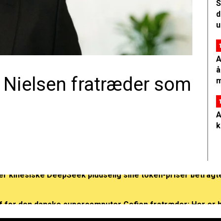
S
d
u
A
å
 Nielsen fratræder som
m
A
k
r kinesiske DeepSeek pludselig sine token-priser betragt
 for den danske supercomputer Gefion fratræder: Her er han