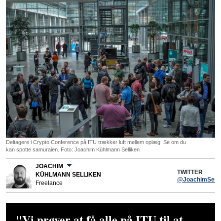
Deltagere i Crypto Conference på ITU trækker luft mellem oplæg. Se om du
kan spotte samuraien. Foto: Joachim Kühlmann Selliken
JOACHIM
TWITTER
KÜHLMANN SELLIKEN
@JoachimSelli
Freelance
"Vi prøver at få alle på ITU til at