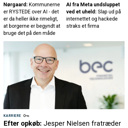
Nørgaard:
Kommunerne
AI fra Meta undsluppet
er RYSTEDE over AI - det
ved et uheld:
Slap ud på
er da heller ikke rimeligt,
internettet og hackede
at borgerne er begyndt at
straks et firma
bruge det på den måde
KARRIERE
Efter opkøb:
Jesper Nielsen fratræder