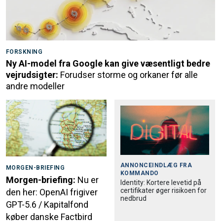
FORSKNING
Ny AI-model fra Google kan give væsentligt bedre
vejrudsigter:
Forudser storme og orkaner før alle
andre modeller
ANNONCEINDLÆG FRA
MORGEN-BRIEFING
KOMMANDO
Morgen-briefing:
Nu er
Identity: Kortere levetid på
certifikater øger risikoen for
den her: OpenAI frigiver
nedbrud
GPT-5.6 / Kapitalfond
køber danske Factbird