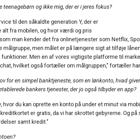
 teenagebørn og ikke mig, der er i jeres fokus?
ervice til den såkaldte generation Y, der er
re alt fra mobilen, og hvor værdi og pris
m man kender det fra onlinetjenester som Netflix, Spotif
 målgruppe, men målet er på længere sigt at tilføje låne
e funktioner. Men en af vores vigtigste platforme til mark
at, hvilket også fortæller om målgruppen," fortæller ha
ov for en simpel banktjeneste, som en lønkonto, hvad giver
etablerede bankers tjenester, der jo også tilbyder en app?
iv, hvor du kan oprette en konto på under et minut via mobil
reditkortet er gratis, da vi har skrottet gebyrerne. Og på 
ydelser samt kredit."
ontoen?