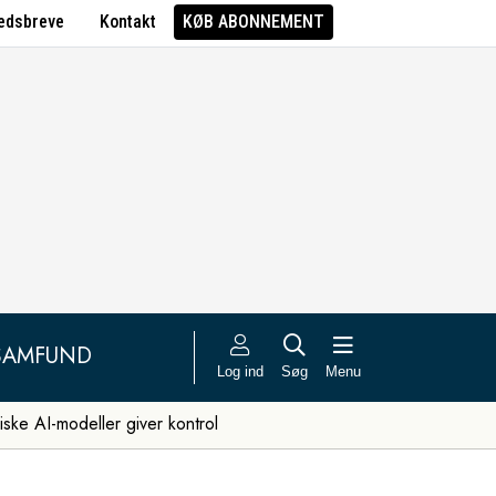
edsbreve
Kontakt
KØB ABONNEMENT
SAMFUND
Log ind
Søg
Menu
iske AI-modeller giver kontrol