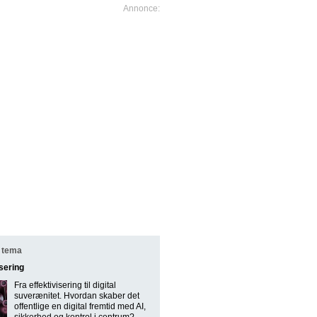
 tema
isering
Fra effektivisering til digital
suverænitet. Hvordan skaber det
offentlige en digital fremtid med AI,
sikkerhed og kontrol i centrum?