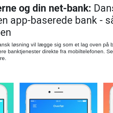
lerne og din net-bank:
Dan
en app-baserede bank - 
den
nsk løsning vil lægge sig som et lag oven på
vere banktjenester direkte fra mobiltelefonen. S
re.