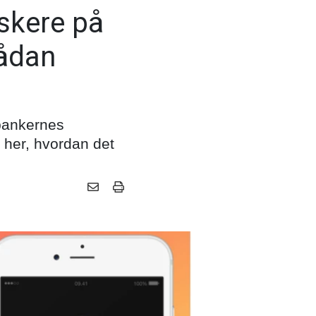
skere på
sådan
 bankernes
e her, hvordan det