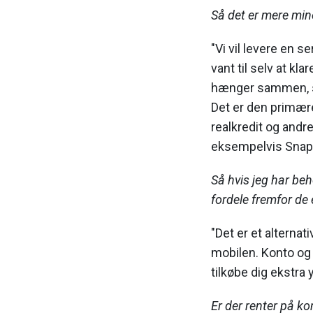
Så det er mere mine
"Vi vil levere en s
vant til selv at kla
hænger sammen, so
Det er den primære
realkredit og andr
eksempelvis Snapch
Så hvis jeg har beh
fordele fremfor de 
"Det er et alternat
mobilen. Konto og k
tilkøbe dig ekstra 
Er der renter på k