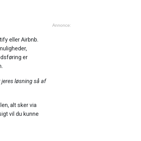
Annonce:
y eller Airbnb.
muligheder,
edsføring er
n.
 jeres løsning så af
en, alt sker via
sigt vil du kunne