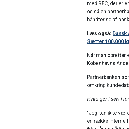
med BEC, der er e
og så en partnerba
håndtering af bank
Læs også:
Dansk 
Sætter 100.000 k
Når man opretter e
Københavns Andelsk
Partnerbanken sørg
omkring kundedat
Hvad gør I selv i 
"Jeg kan ikke være
en række interne f
ikke får en dårlig 