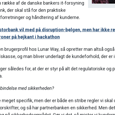
n række af de danske bankers it-forsyning
nk, der skal stå for den praktiske
forretninger og håndtering af kunderne.
storbank vil med på disruption-bølgen, men har ikke r
roner på højkant i hackathon
n brugerprofil hos Lunar Way, så opretter man altså også 
asse, og man bliver underlagt de kundeforhold, der er i 
er således for, at der er styr på alt det regulatoriske og
a.
forbindelse med sikkerheden?
 meget specifik, men der er både en stribe regler vi skal 
orskrifter, og så har partnerbanken en sikkerhed. Men det 
sag på sikkerhedsområdet. Gør vi det, så mister vi kunderne