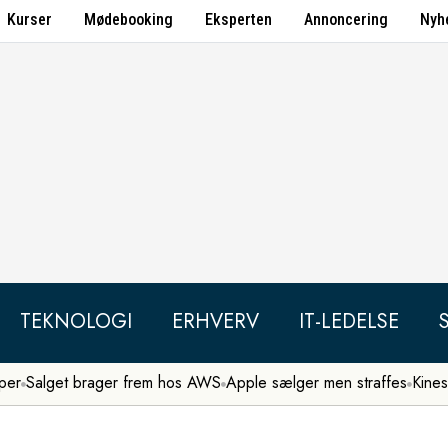
Kurser
Mødebooking
Eksperten
Annoncering
Nyh
TEKNOLOGI
ERHVERV
IT-LEDELSE
per
Salget brager frem hos AWS
Apple sælger men straffes
Kines