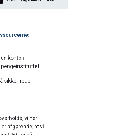
essourcerne:
en konto i
pengeinstituttet.
 på sikkerheden
overholde, vi her
er afgørende, at vi
s tillid, og så