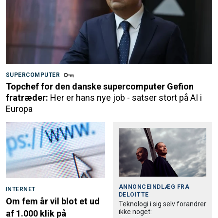
SUPERCOMPUTER
Topchef for den danske supercomputer Gefion
fratræder:
Her er hans nye job - satser stort på AI i
Europa
ANNONCEINDLÆG FRA
INTERNET
DELOITTE
Om fem år vil blot et ud
Teknologi i sig selv forandrer
ikke noget:
af 1.000 klik på