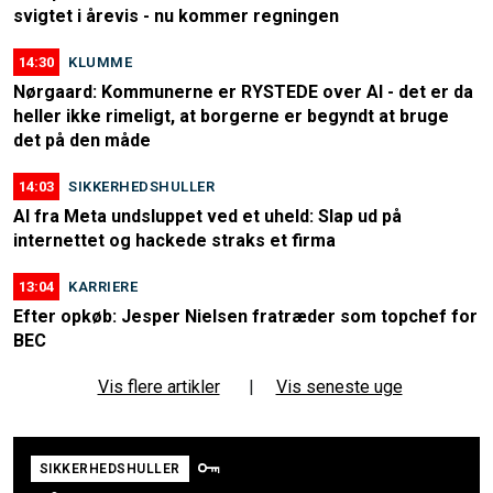
svigtet i årevis - nu kommer regningen
14:30
KLUMME
Nørgaard: Kommunerne er RYSTEDE over AI - det er da
heller ikke rimeligt, at borgerne er begyndt at bruge
det på den måde
14:03
SIKKERHEDSHULLER
AI fra Meta undsluppet ved et uheld: Slap ud på
internettet og hackede straks et firma
13:04
KARRIERE
Efter opkøb: Jesper Nielsen fratræder som topchef for
BEC
Vis flere artikler
|
Vis seneste uge
SIKKERHEDSHULLER