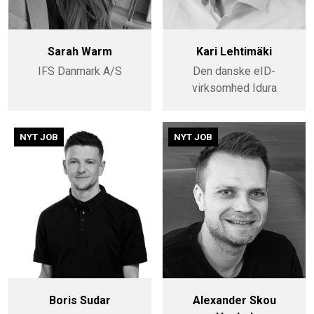
Sarah Warm
Kari Lehtimäki
IFS Danmark A/S
Den danske eID-
virksomhed Idura
NYT JOB
NYT JOB
Boris Sudar
Alexander Skou