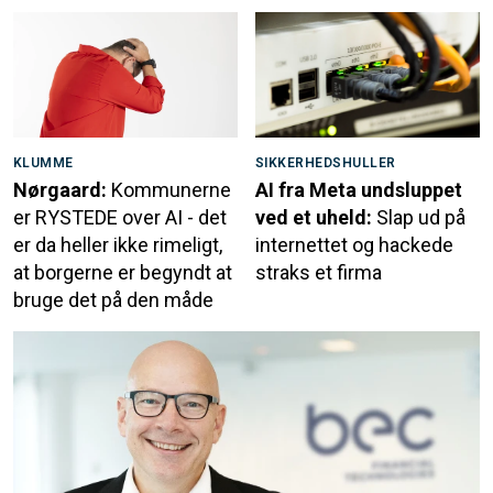
KLUMME
SIKKERHEDSHULLER
Nørgaard:
Kommunerne
AI fra Meta undsluppet
er RYSTEDE over AI - det
ved et uheld:
Slap ud på
er da heller ikke rimeligt,
internettet og hackede
at borgerne er begyndt at
straks et firma
bruge det på den måde