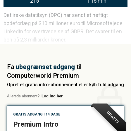
215
1:15 min
Det irske datatilsyn (DPC) har sendt et heftigt
bødeforlæg på 310 millioner euro til Microsoftejede
LinkedIn for overtrædelse af GDPR. Det svarer til en
bon på 2,3 milliarder kroner.
Få
ubegrænset adgang
til
Computerworld Premium
Opret et gratis intro-abonnement eller køb fuld adgang
Allerede abonnent?
Log ind her
GRATIS
GRATIS ADGANG I 14 DAGE
Premium Intro