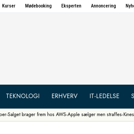
Kurser
Mødebooking
Eksperten
Annoncering
Nyh
TEKNOLOGI
ERHVERV
IT-LEDELSE
per
Salget brager frem hos AWS
Apple sælger men straffes
Kines