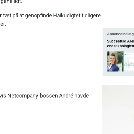
ngene lidt.
r tæt på at genopfinde Haikudigtet tidligere
er:
Annonceindlæg 
,
Succesfuld AI-
end teknologien
l, hvis Netcompany-bossen André havde