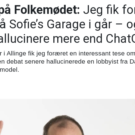
på Folkemødet:
Jeg fik fo
på Sofie’s Garage i går – 
hallucinere mere end Cha
 i Allinge fik jeg foræret en interessant tese
 en debat senere hallucinerede en lobbyist fra
model.