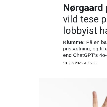
Nørgaard 
vild tese 
lobbyist 
Klumme:
På en bar
prissætning, og til
end ChatGPT’s 4o-
13. juni 2025 kl. 15.05