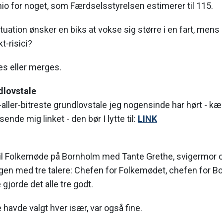
io for noget, som Færdselsstyrelsen estimerer til 115.
ituation ønsker en biks at vokse sig større i en fart, men
t-risici?
es eller merges.
dlovstale
-aller-bitreste grundlovstale jeg nogensinde har hørt - kæ
nde mig linket - den bør I lytte til:
LINK
til Folkemøde på Bornholm med Tante Grethe, svigermor o
en med tre talere: Chefen for Folkemødet, chefen for 
gjorde det alle tre godt.
havde valgt hver især, var også fine.