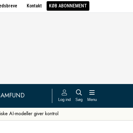
edsbreve
Kontakt
KØB ABONNEMENT
SAMFUND
Log ind
Søg
Menu
iske AI-modeller giver kontrol