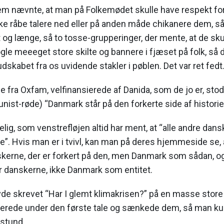
em nævnte, at man på Folkemødet skulle have respekt fo
e råbe talere ned eller på anden måde chikanere dem, så
 og længe, så to tosse-grupperinger, der mente, at de sku
le meeeget store skilte og bannere i fjæset på folk, s
 budskabet fra os uvidende stakler i pøblen. Det var ret fedt
 fra Oxfam, velfinansierede af Danida, som de jo er, st
nist-røde) “Danmark står på den forkerte side af historie
lig, som venstrefløjen altid har ment, at “alle andre dans
. Hvis man er i tvivl, kan man på deres hjemmeside se, a
skerne, der er forkert på den, men Danmark som sådan, og
r danskerne, ikke Danmark som entitet.
e skrevet “Har I glemt klimakrisen?” på en masse store 
allerede under den første tale og sænkede dem, så man 
 stund.