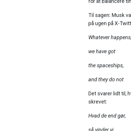
for at balancere ti
Til sagen: Musk va
på ugen på X-Twitt
Whatever happens
we have got
the spaceships,
and they do not
Det svarer lidt ti
skrevet:
Hvad de end gør,
så vinder vi