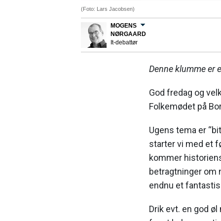
(Foto: Lars Jacobsen)
MOGENS
NØRGAARD
It-debattør
Denne klumme er et
God fredag og vel
Folkemødet på Bo
Ugens tema er “bit
starter vi med et 
kommer historiens 
betragtninger om 
endnu et fantastis
Drik evt. en god ø