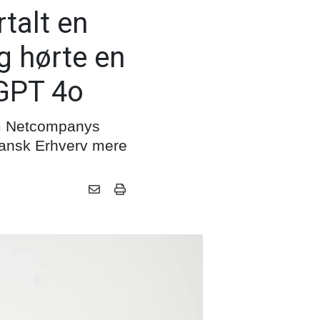
rtalt en
og hørte en
tGPT 4o
 om Netcompanys
 Dansk Erhverv mere