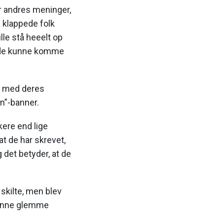
r andres meninger,
 klappede folk
lle stå heeelt op
å de kunne komme
.
od med deres
n”-banner.
kere end lige
t de har skrevet,
 det betyder, at de
skilte, men blev
kunne glemme