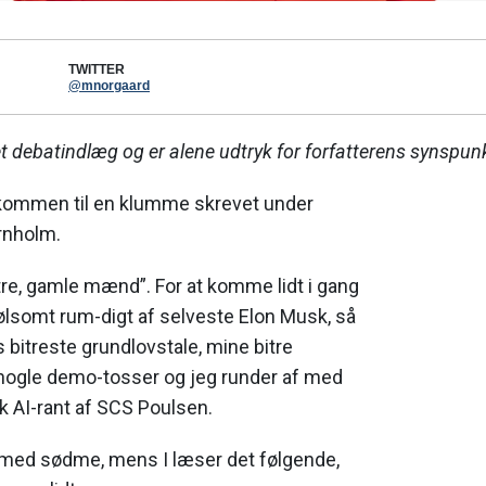
TWITTER
@mnorgaard
 debatindlæg og er alene udtryk for forfatterens synspunk
kommen til en klumme skrevet under
rnholm.
re, gamle mænd”. For at komme lidt i gang
følsomt rum-digt af selveste Elon Musk, så
bitreste grundlovstale, mine bitre
nogle demo-tosser og jeg runder af med
k AI-rant af SCS Poulsen.
l med sødme, mens I læser det følgende,