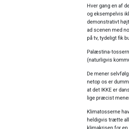
Hver gang en af d
og eksempelvis ikk
demonstrativt højt
ad scenen med nog
på tv, tydeligt fik
Palæstina-tosserne
(naturligvis kommu
De mener selvfølge
netop os er dumme”
at det IKKE er dan
lige præcist mene
Klimatosserne havd
heldigvis trætte 
klimakrisen for en