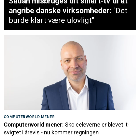
Sådan misbruges dit smart-tv til at
angribe danske virksomheder:
"Det
burde klart være ulovligt"
COMPUTERWORLD MENER
Computerworld mener:
Skoleeleverne er blevet it-
svigtet i årevis - nu kommer regningen