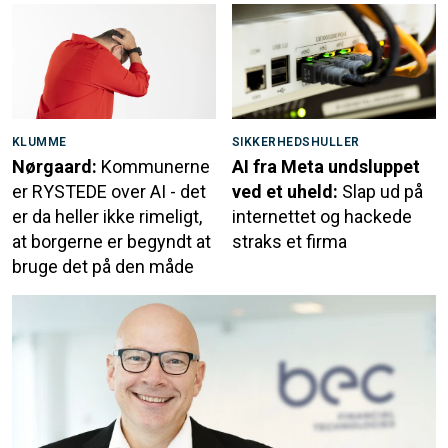
KLUMME
SIKKERHEDSHULLER
Nørgaard:
Kommunerne
AI fra Meta undsluppet
er RYSTEDE over AI - det
ved et uheld:
Slap ud på
er da heller ikke rimeligt,
internettet og hackede
at borgerne er begyndt at
straks et firma
bruge det på den måde