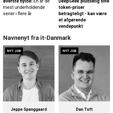
øverste hylde:
En af de
DeepSeek pludselig sine
mest underholdende
token-priser
serier i flere år
betragteligt - kan være
et afgørende
vendepunkt
Navnenyt fra it-Danmark
NYT JOB
NYT JOB
Jeppe Spanggaard
Dan Toft