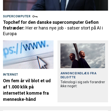
SUPERCOMPUTER
Topchef for den danske supercomputer Gefion
fratræder:
Her er hans nye job - satser stort på AI i
Europa
ANNONCEINDLÆG FRA
INTERNET
DELOITTE
Om fem år vil blot et ud
Teknologi i sig selv forandrer
ikke noget:
af 1.000 klik på
internettet komme fra
menneske-hånd