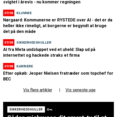
svigtet i årevis - nu kommer regningen
07/08
KLUMME
Nørgaard: Kommunerne er RYSTEDE over AI - det er da
heller ikke rimeligt, at borgerne er begyndt at bruge
det på den måde
07/08
SIKKERHEDSHULLER
AI fra Meta undsluppet ved et uheld: Slap ud på
internettet og hackede straks et firma
07/08
KARRIERE
Efter opkøb: Jesper Nielsen fratræder som topchef for
BEC
Vis flere artikler
|
Vis seneste uge
SIKKERHEDSHULLER