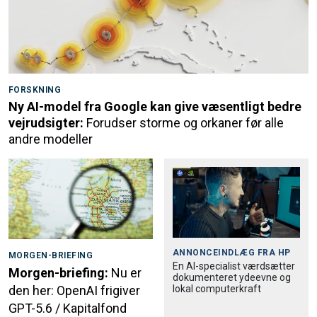
FORSKNING
Ny AI-model fra Google kan give væsentligt bedre
vejrudsigter:
Forudser storme og orkaner før alle
andre modeller
ANNONCEINDLÆG FRA
HP
MORGEN-BRIEFING
En AI-specialist værdsætter
Morgen-briefing:
Nu er
dokumenteret ydeevne og
lokal computerkraft
den her: OpenAI frigiver
GPT-5.6 / Kapitalfond