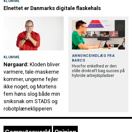
KLUMME
Elnettet er Danmarks digitale flaskehals
ANNONCEINDLÆG FRA
KLUMME
BARCO
Nørgaard:
Kloden bliver
Hvorfor enkelhed er den
stille drivkraft bag succes på
varmere, tale-maskerne
hybride arbejdspladser
kommer, ungerne fejler
ikke noget, og Mortens
fem høns slog både min
sniksnak om STADS og
robotplæneklipperen