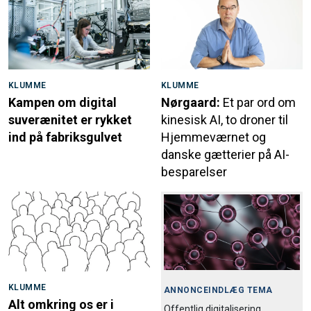
KLUMME
KLUMME
Kampen om digital
Nørgaard:
Et par ord om
suverænitet er rykket
kinesisk AI, to droner til
ind på fabriksgulvet
Hjemmeværnet og
danske gætterier på AI-
besparelser
KLUMME
ANNONCEINDLÆG TEMA
Alt omkring os er i
Offentlig digitalisering