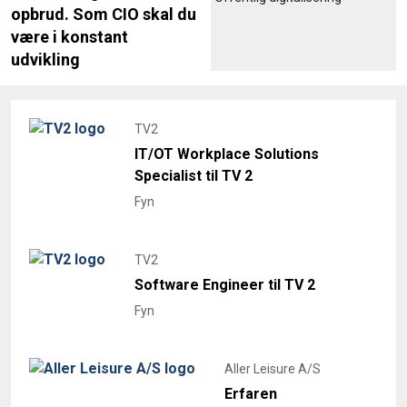
opbrud. Som CIO skal du
være i konstant
udvikling
TV2
IT/OT Workplace Solutions
Specialist til TV 2
Fyn
TV2
Software Engineer til TV 2
Fyn
Aller Leisure A/S
Erfaren