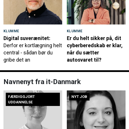
KLUMME
KLUMME
Digital suverænitet:
Er du helt sikker på, dit
Derfor er kortlægning helt
cyberberedskab er klar,
central - sådan bør du
når du sætter
gribe det an
autosvaret til?
Navnenyt fra it-Danmark
FÆRDIGGJORT
NYT JOB
UDDANNELSE