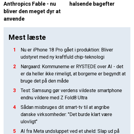
Anthropics Fable - nu
halsende bagefter
bliver den meget dyr at
anvende
Mest læste
1
Nu er iPhone 18 Pro gået i produktion: Bliver
udstyret med ny kraftfuld chip-teknologi
2
Nørgaard: Kommunerne er RYSTEDE over AI - det
er da heller ikke rimeligt, at borgerne er begyndt at
bruge det på den måde
3
Test: Samsung gør verdens vildeste smartphone
endnu vildere med Z Fold8 Ultra
4
Sådan misbruges dit smart-tv til at angribe
danske virksomheder: "Det burde klart være
ulovligt"
5
AI fra Meta undsluppet ved et uheld: Slap ud på