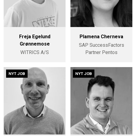
Freja Egelund
Plamena Cherneva
Grønnemose
SAP SuccessFactors
WITRICS A/S
Partner Pentos
NYT JOB
NYT JOB