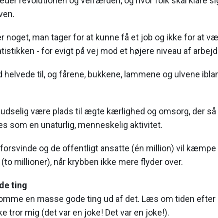
eder revolutionen og velfærden, og hvor folk skal klare s
øven.
 noget, man tager for at kunne få et job og ikke for at v
istikken - for evigt på vej mod et højere niveau af arbej
d helvede til, og fårene, bukkene, lammene og ulvene ibland
ludselig være plads til ægte kærlighed og omsorg, der så 
s som en unaturlig, menneskelig aktivitet.
 forsvinde og de offentligt ansatte (én million) vil kæ
to millioner), når krybben ikke mere flyder over.
de ting
komme en masse gode ting ud af det. Læs om tiden efter
ke tror mig (det var en joke! Det var en joke!).