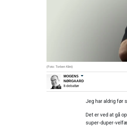
(Foto: Torben Klint)
MOGENS
NØRGAARD
It-debattør
Jeg har aldrig før
Det er ved at gå op
super-duper-velfæ