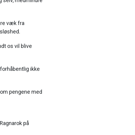
ig selv, medmindre
ære væk fra
dsløshed.
t os vil blive
forhåbentlig ikke
mpe om pengene med
 Ragnarok på