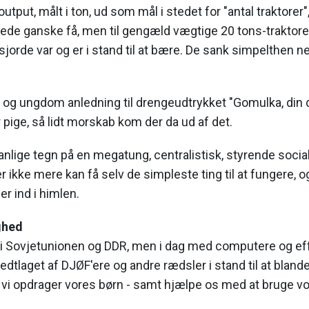
utput, målt i ton, ud som mål i stedet for "antal traktorer
rede ganske få, men til gengæld vægtige 20 tons-traktore
jorde var og er i stand til at bære. De sank simpelthen ne
- og ungdom anledning til drengeudtrykket "Gomulka, din de
 pige, så lidt morskab kom der da ud af det.
nlige tegn på en megatung, centralistisk, styrende social
 ikke mere kan få selv de simpleste ting til at fungere, o
r ind i himlen.
ghed
 Sovjetunionen og DDR, men i dag med computere og effe
edtlaget af DJØF'ere og andre rædsler i stand til at blande 
 vi opdrager vores børn - samt hjælpe os med at bruge vor