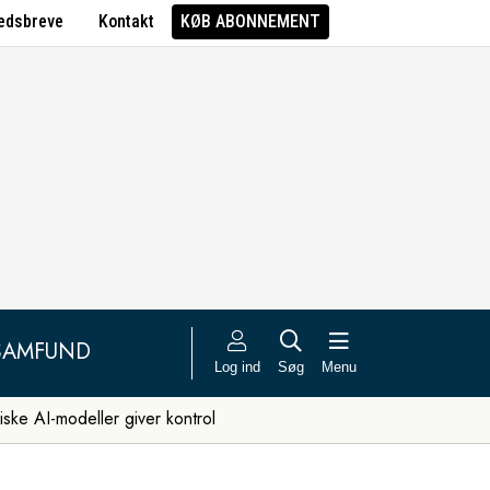
edsbreve
Kontakt
KØB ABONNEMENT
SAMFUND
Log ind
Søg
Menu
iske AI-modeller giver kontrol