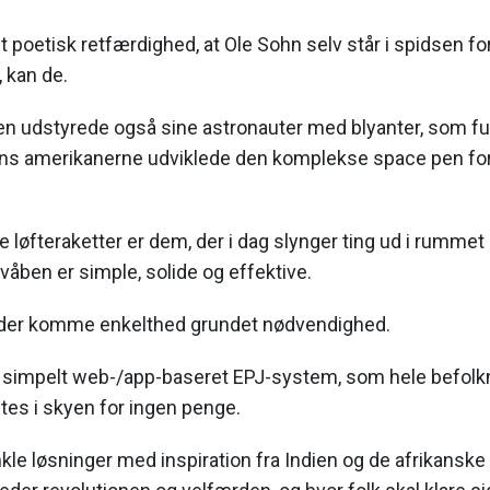
 poetisk retfærdighed, at Ole Sohn selv står i spidsen f
, kan de.
n udstyrede også sine astronauter med blyanter, som fun
s amerikanerne udviklede den komplekse space pen for
e løfteraketter er dem, der i dag slynger ting ud i rumme
åben er simple, solide og effektive.
 der komme enkelthed grundet nødvendighed.
simpelt web-/app-baseret EPJ-system, som hele befolk
tes i skyen for ingen penge.
e løsninger med inspiration fra Indien og de afrikanske 