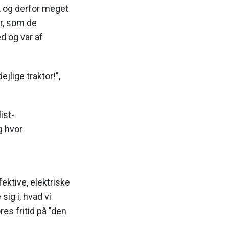
", og derfor meget
r, som de
d og var af
jlige traktor!",
ist-
g hvor
ktive, elektriske
sig i, hvad vi
es fritid på "den