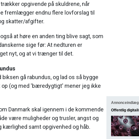
 trækker opgivende på skuldrene, når
 fremlægger endnu flere lovforslag til
og skatter/afgifter.
også at høre en anden ting blive sagt, som
 danskerne sige før: At nedturen er
et nyt, og at vi trænger til det.
bundus
d biksen gå rabundus, og lad os så bygge
 op (og med 'bæredygtigt' mener jeg ikke
Annonceindlæg
 som Danmark skal igennem i de kommende
Offentlig digital
både være muligheder og trusler, angst og
 kærlighed samt opgivenhed og håb.