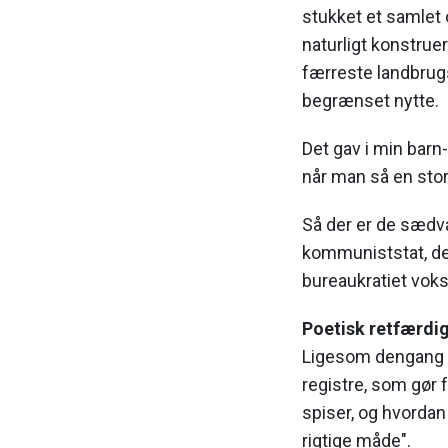
stukket et samlet o
naturligt konstrue
færreste landbrugs
begrænset nytte.
Det gav i min barn
når man så en stor
Så der er de sædva
kommuniststat, der
bureaukratiet vokse
Poetisk retfærdi
Ligesom dengang i
registre, som gør f
spiser, og hvordan
rigtige måde".