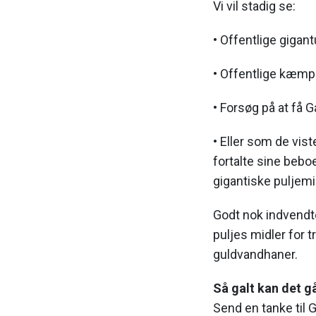
Vi vil stadig se:
• Offentlige gigant
• Offentlige kæmpe
• Forsøg på at få G
• Eller som de vis
fortalte sine bebo
gigantiske puljemid
Godt nok indvendte
puljes midler for t
guldvandhaner.
Så galt kan det g
Send en tanke til 