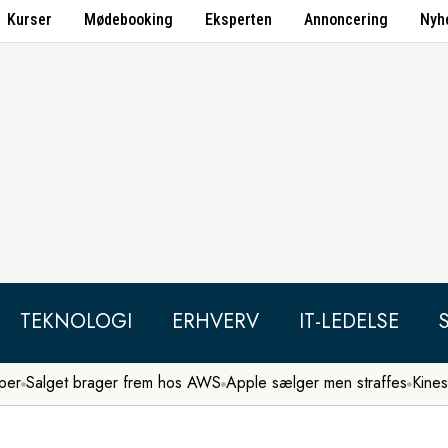
Kurser
Mødebooking
Eksperten
Annoncering
Nyh
TEKNOLOGI
ERHVERV
IT-LEDELSE
per
Salget brager frem hos AWS
Apple sælger men straffes
Kines