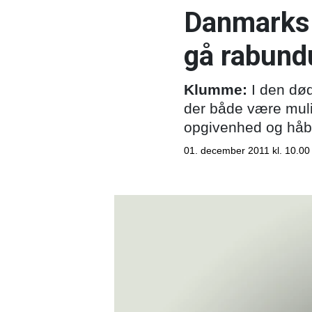
Danmarks 
gå rabund
Klumme:
I den død
der både være muli
opgivenhed og håb
01. december 2011 kl. 10.00