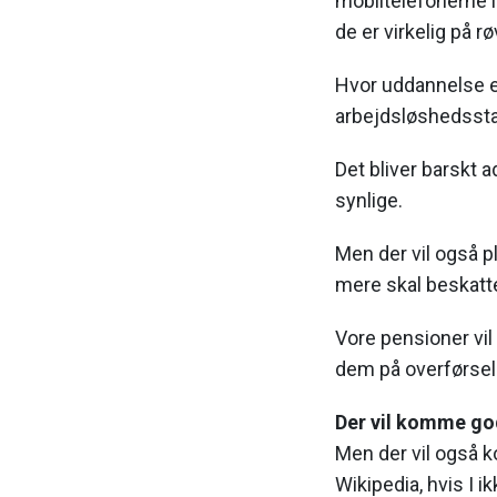
mobiltelefonerne l
de er virkelig på r
Hvor uddannelse er
arbejdsløshedsstat
Det bliver barskt a
synlige.
Men der vil også p
mere skal beskatte
Vore pensioner vil
dem på overførsel (
Der vil komme go
Men der vil også 
Wikipedia, hvis I ik