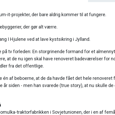
um-it-projekter, der bare aldrig kommer til at fungere.
byggerier, der gør alt værre.
ang I Hjulene ved at lave kystsikring i Jylland.
te på tv forleden: En storgrinende formand for et almennytt
ere, at de nu igen skal have renoveret badeværelser for n
ler fra det offentlige.
 én af beboerne, at de da havde fået det hele renoveret 
re år siden - men han svarede (true story), at nu skulle de
å
Gomulka-traktorfabrikken i Sovjetunionen, der i en af femå