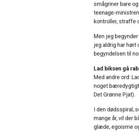
smågriner bare og
teenage-ministrene
kontroller, straffe 
Men jeg begynder 
jeg aldrig har hørt
begyndelsen til nog
Lad biksen gå ra
Med andre ord: La
noget bæredygtigt
Det Grønne Pjat).
I den dødsspiral,
mange år, vil der 
glæde, egoisme og