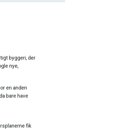
igt byggeri, der
ogle nye,
for en anden
 da bare have
rsplanerne fik