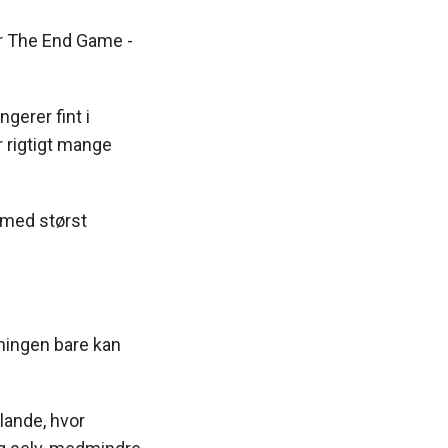
or The End Game -
gerer fint i
 rigtigt mange
t med størst
ningen bare kan
lande, hvor