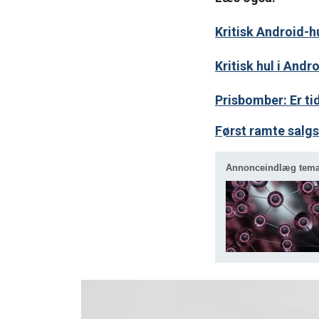
Kritisk Android-h
Kritisk hul i And
Prisbomber: Er ti
Først ramte salg
Annonceindlæg tem