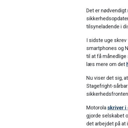
Det er nødvendigt
sikkerhedsopdateri
tilsyneladende i d
I sidste uge skrev
smartphones og N
til at få månedlig
læs mere om det
Nu viser det sig, 
Stagefright-sårbarh
sikkerhedsfronten
Motorola
skriver 
gjorde selskabet 
det arbejdet på at 