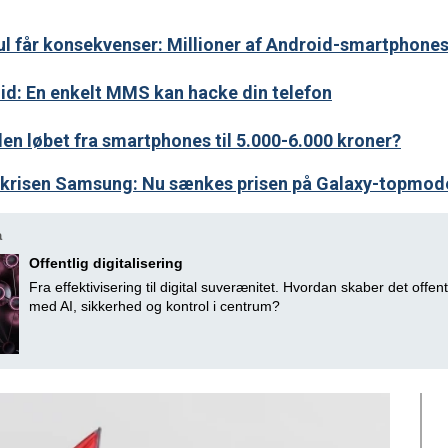
ul får konsekvenser: Millioner af Android-smartphone
roid: En enkelt MMS kan hacke din telefon
den løbet fra smartphones til 5.000-6.000 kroner?
skrisen Samsung: Nu sænkes prisen på Galaxy-topmod
a
Offentlig digitalisering
Fra effektivisering til digital suverænitet. Hvordan skaber det offent
med AI, sikkerhed og kontrol i centrum?