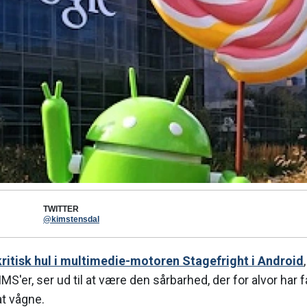
TWITTER
@kimstensdal
kritisk hul i multimedie-motoren Stagefright i Android
S'er, ser ud til at være den sårbarhed, der for alvor har 
at vågne.