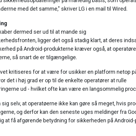
 sikkerhedsopdateringer på månedlig basis, som operat
nderrne med det samme," skriver LG i en mail til Wired.
ing
kaber dermed ser ud til at mande sig
erhedsfronten, ligger det også stadig klart, at deres inds
kkerhed på Android-produkterne kræver også, at operatørerne
erne, så snart de er tilgængelige.
vet kritiseres for at være for usikker en platform netop på
or det i høj grad er op til de enkelte operatører at rulle
ingerne ud - hvilket ofte kan være en langsommelig proc
 sig selv, at operatøerne ikke kan gøre så meget, hvis pr
ngerne, og derfor kan den seneste uges meldinger fra Go
ig at få afgørende betydning for sikkerheden på Android-