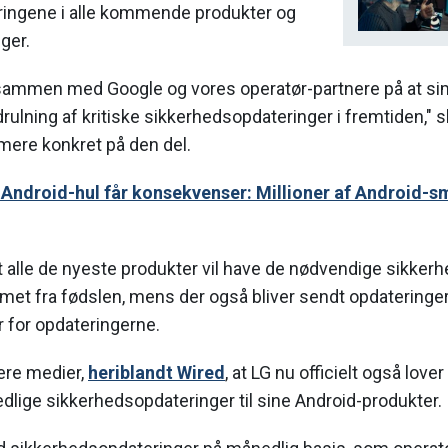
ingene i alle kommende produkter og
ger.
 sammen med Google og vores operatør-partnere på at sim
lning af kritiske sikkerhedsopdateringer i fremtiden," sk
mere konkret på den del.
k Android-hul får konsekvenser: Millioner af Android-
at alle de nyeste produkter vil have de nødvendige sikke
met fra fødslen, mens der også bliver sendt opdateringer 
år for opdateringerne.
lere medier,
heriblandt Wired
, at LG nu officielt også love
ge sikkerhedsopdateringer til sine Android-produkter.