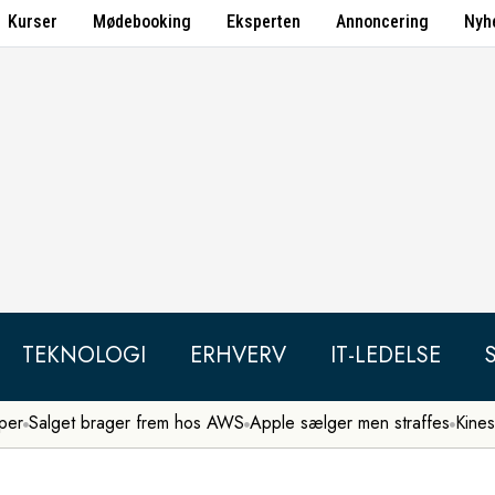
Kurser
Mødebooking
Eksperten
Annoncering
Nyh
TEKNOLOGI
ERHVERV
IT-LEDELSE
per
Salget brager frem hos AWS
Apple sælger men straffes
Kines