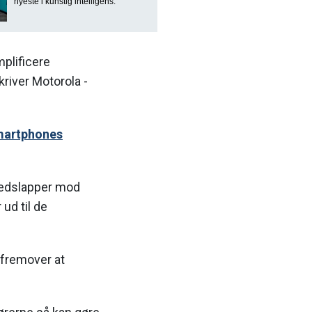
nyeste i kunstig intelligens.
plificere
river Motorola -
smartphones
rhedslapper mod
ud til de
r fremover at