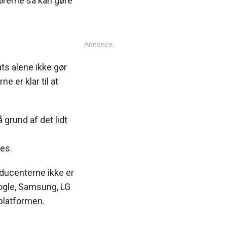
ørerne så kan gøre
Annonce:
ats alene ikke gør
 er klar til at
 grund af det lidt
es.
oducenterne ikke er
ogle, Samsung, LG
platformen.