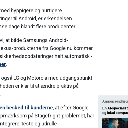
 med hyppigere og hurtigere
nger til Android, er erkendelsen
isse dage blandt flere producenter.
 vi, at både Samsungs Android-
exus-produkterne fra Google nu kommer
e sikkerhedsopdateringer helt automatisk -
her
.
at også LG og Motorola med udgangspunkt i
eden er klar til at ændre praktis på
.
Annonceindlæg 
i en besked til kunderne
, at efter Google
En AI-speciali
og lokal comput
opmærksom på Stagefright-problemet, har
integrere, teste og udrulle