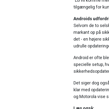
"LG vil komme med
tilgængelig for ku
Androids udfordr
Selvom de to sels
markant op på sikk
det - en højere si
udrulle opdatering
Android er ofte ble
specielle setup, hv
sikkerhedsopdater
Det siger dog også
klar med opdateri
og Motorola vise s
Læs også: