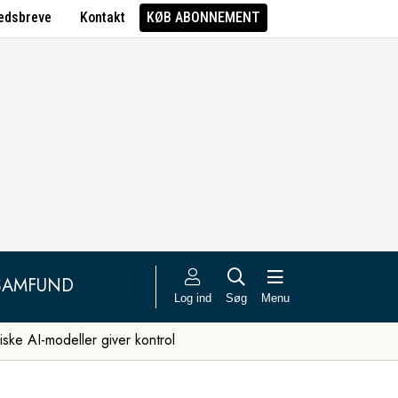
edsbreve
Kontakt
KØB ABONNEMENT
SAMFUND
Log ind
Søg
Menu
iske AI-modeller giver kontrol