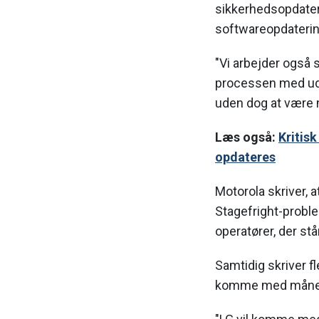
sikkerhedsopdater
softwareopdaterin
"Vi arbejder også
processen med udru
uden dog at være 
Læs også:
Kritis
opdateres
Motorola skriver, 
Stagefright-proble
operatører, der st
Samtidig skriver f
komme med månedli