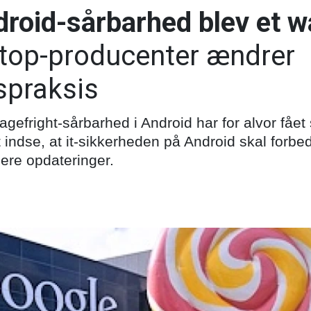
droid-sårbarhed blev et 
 top-producenter ændrer
spraksis
efright-sårbarhed i Android har for alvor fåe
t indse, at it-sikkerheden på Android skal forbed
ere opdateringer.