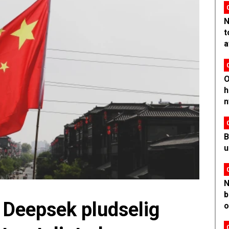
N
t
a
O
h
n
B
u
N
b
 Deepsek pludselig
o