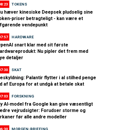
08:23
TOKENS
u hæver kinesiske Deepsek pludselig sine
oken-priser betragteligt - kan være et
fgørende vendepunkt
07:57
HARDWARE
penAI snart klar med sit første
ardwareprodukt: Nu pipler det frem med
ye detaljer
07:30
SKAT
eskyldning: Palantir flytter i al stilhed penge
d af Europa for at undgå at betale skat
07:03
FORSKNING
y AI-model fra Google kan give væsentligt
edre vejrudsigter: Forudser storme og
rkaner før alle andre modeller
06:30
MORGEN-BRIEFING