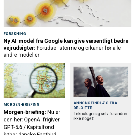
FORSKNING
Ny AI-model fra Google kan give væsentligt bedre
vejrudsigter:
Forudser storme og orkaner før alle
andre modeller
ANNONCEINDLÆG FRA
MORGEN-BRIEFING
DELOITTE
Morgen-briefing:
Nu er
Teknologi i sig selv forandrer
ikke noget:
den her: OpenAI frigiver
GPT-5.6 / Kapitalfond
køber danske Factbird