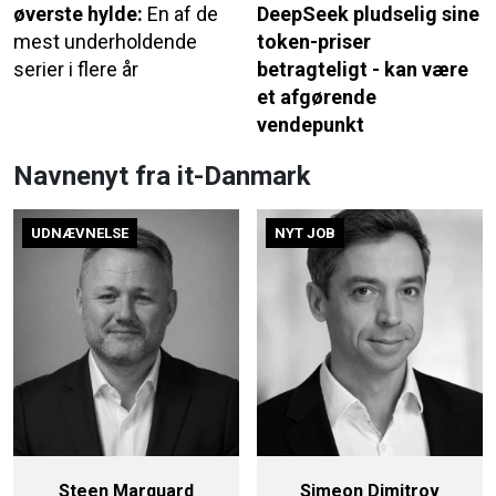
øverste hylde:
En af de
DeepSeek pludselig sine
mest underholdende
token-priser
serier i flere år
betragteligt - kan være
et afgørende
vendepunkt
Navnenyt fra it-Danmark
UDNÆVNELSE
NYT JOB
Steen Marquard
Simeon Dimitrov