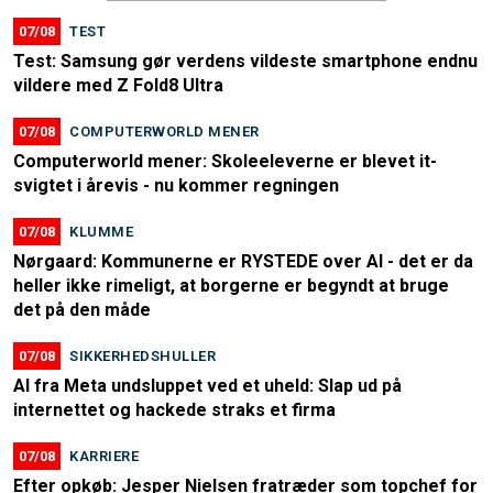
07/08
TEST
Test: Samsung gør verdens vildeste smartphone endnu
vildere med Z Fold8 Ultra
07/08
COMPUTERWORLD MENER
Computerworld mener: Skoleeleverne er blevet it-
svigtet i årevis - nu kommer regningen
07/08
KLUMME
Nørgaard: Kommunerne er RYSTEDE over AI - det er da
heller ikke rimeligt, at borgerne er begyndt at bruge
det på den måde
07/08
SIKKERHEDSHULLER
AI fra Meta undsluppet ved et uheld: Slap ud på
internettet og hackede straks et firma
07/08
KARRIERE
Efter opkøb: Jesper Nielsen fratræder som topchef for