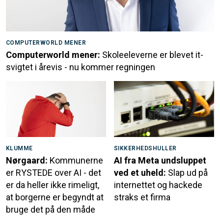
COMPUTERWORLD MENER
Computerworld mener:
Skoleeleverne er blevet it-
svigtet i årevis - nu kommer regningen
KLUMME
SIKKERHEDSHULLER
Nørgaard:
Kommunerne
AI fra Meta undsluppet
er RYSTEDE over AI - det
ved et uheld:
Slap ud på
er da heller ikke rimeligt,
internettet og hackede
at borgerne er begyndt at
straks et firma
bruge det på den måde