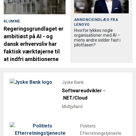
ANNONCEINDLÆG FRA
KLUMME
LENOVO
Regeringsgrundlaget er
Hvorfor lykkes nogle
organisationer med AI –
ambitiøst på AI - og
mens andre sidder fast i
dansk erhvervsliv har
pilotfasen?
faktisk værktøjerne til
at indfri ambitionerne
Jyske Bank
Softwareudvikler -
.NET/Cloud
Midtjylland
Politiets
Efterretningstjeneste