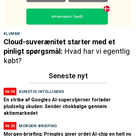
KLUMME
Cloud-suverænitet starter med et
pinligt spørgsmål:
Hvad har vi egentlig
købt?
Seneste nyt
06:50
KUNSTIG INTELLIGENS
En stribe af Googles AI-superstjerner forlader
pludselig skuden: Sender chokbølge gennem
aktiemarkedet
06:25
MORGEN-BRIEFING
Morgen-briefing: Pringles giver ordet AI-chip en helt ny