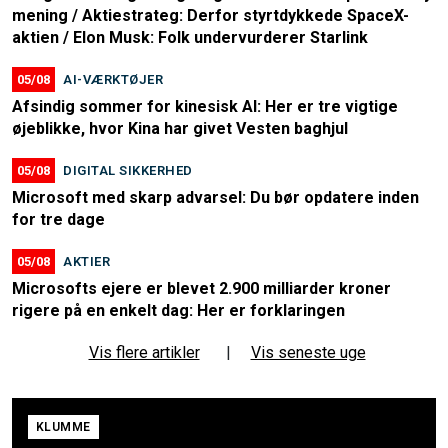
mening / Aktiestrateg: Derfor styrtdykkede SpaceX-
aktien / Elon Musk: Folk undervurderer Starlink
05/08
AI-VÆRKTØJER
Afsindig sommer for kinesisk AI: Her er tre vigtige
øjeblikke, hvor Kina har givet Vesten baghjul
05/08
DIGITAL SIKKERHED
Microsoft med skarp advarsel: Du bør opdatere inden
for tre dage
05/08
AKTIER
Microsofts ejere er blevet 2.900 milliarder kroner
rigere på en enkelt dag: Her er forklaringen
Vis flere artikler
|
Vis seneste uge
KLUMME