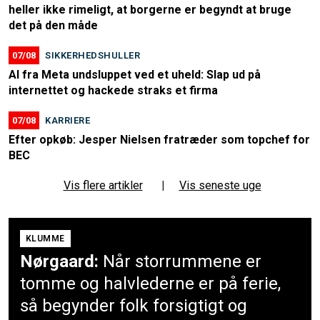
heller ikke rimeligt, at borgerne er begyndt at bruge
det på den måde
07/08
SIKKERHEDSHULLER
AI fra Meta undsluppet ved et uheld: Slap ud på
internettet og hackede straks et firma
07/08
KARRIERE
Efter opkøb: Jesper Nielsen fratræder som topchef for
BEC
Vis flere artikler
|
Vis seneste uge
KLUMME
Nørgaard:
Når storrummene er
tomme og halvlederne er på ferie,
så begynder folk forsigtigt og