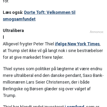
for.
Læs også:
Dorte Toft: Velkommen til
smogsamfundet
Ultralibera
Annonce:
l
Alligevel frygter Peter Thiel
ifølge New York Times
,
at Trump slet ikke vil gå langt nok i sine bestræbelser
for at give markedet friere tøjler.
Thiel synes som politiker på lægterne at være endnu
mere ultraliberal end den danske pendant, Saxo Bank-
millionæren Lars Seier Christensen, der i både
Berlingske og Børsen glæder sig over valget af
Trump.
Thiel har blandt andet investeret
i samfund
, som er