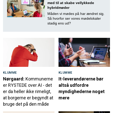
med til at skabe vellykkede
hybridmøder
Måden vi mødes på har ændret sig.
Så hvorfor ser vores mødelokaler
stadig ens ud?
KLUMME
KLUMME
Nørgaard:
Kommunerne
It-leverandørerne bør
er RYSTEDE over AI - det
altså udfordre
er da heller ikke rimeligt,
myndighederne noget
at borgerne er begyndt at
mere
bruge det på den måde