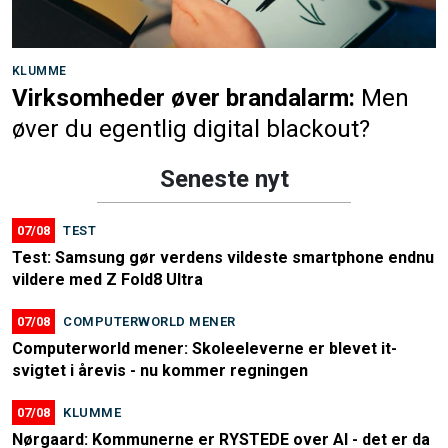
KLUMME
Virksomheder øver brandalarm:
Men
øver du egentlig digital blackout?
Seneste nyt
07/08
TEST
Test: Samsung gør verdens vildeste smartphone endnu
vildere med Z Fold8 Ultra
07/08
COMPUTERWORLD MENER
Computerworld mener: Skoleeleverne er blevet it-
svigtet i årevis - nu kommer regningen
07/08
KLUMME
Nørgaard: Kommunerne er RYSTEDE over AI - det er da