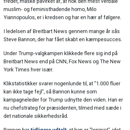
fredet, måske påvirket af, at nok den mest verbale
muslim- og feministhadende homo, Milo
Yiannopoulos, er i kredsen og har en hær af følgere.
I ledelsen af Breitbart News gennem mange år sås
Steve Bannon, der har fået skabt en kæmpesucces.
Under Trump-valgkampen klikkede flere sig ind på
Breitbart News end på CNN, Fox News og The New
York Times hver især.
Klikstatistikker svarer nogenlunde til, at "1.000 fluer
kan ikke tage fejl", så Bannon kunne som
kampagneleder for Trump udnytte den viden. Han er
nu chefstrateg for præsidenten, tilmed med sæde i
det nationale sikkerhedsråd.
Bannon har
tidligere udtalt
, at han er "leninist", idet,