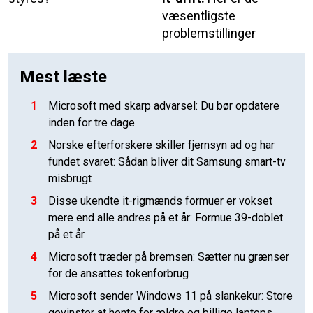
væsentligste
problemstillinger
Mest læste
1
Microsoft med skarp advarsel: Du bør opdatere
inden for tre dage
2
Norske efterforskere skiller fjernsyn ad og har
fundet svaret: Sådan bliver dit Samsung smart-tv
misbrugt
3
Disse ukendte it-rigmænds formuer er vokset
mere end alle andres på et år: Formue 39-doblet
på et år
4
Microsoft træder på bremsen: Sætter nu grænser
for de ansattes tokenforbrug
5
Microsoft sender Windows 11 på slankekur: Store
gevinster at hente for ældre og billige laptops