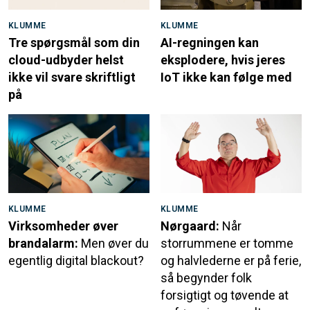
KLUMME
KLUMME
Tre spørgsmål som din
AI-regningen kan
cloud-udbyder helst
eksplodere, hvis jeres
ikke vil svare skriftligt
IoT ikke kan følge med
på
KLUMME
KLUMME
Virksomheder øver
Nørgaard:
Når
brandalarm:
Men øver du
storrummene er tomme
egentlig digital blackout?
og halvlederne er på ferie,
så begynder folk
forsigtigt og tøvende at