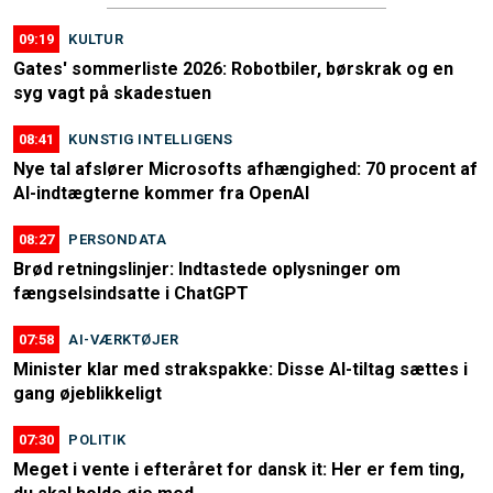
09:19
KULTUR
Gates' sommerliste 2026: Robotbiler, børskrak og en
syg vagt på skadestuen
08:41
KUNSTIG INTELLIGENS
Nye tal afslører Microsofts afhængighed: 70 procent af
AI-indtægterne kommer fra OpenAI
08:27
PERSONDATA
Brød retningslinjer: Indtastede oplysninger om
fængselsindsatte i ChatGPT
07:58
AI-VÆRKTØJER
Minister klar med strakspakke: Disse AI-tiltag sættes i
gang øjeblikkeligt
07:30
POLITIK
Meget i vente i efteråret for dansk it: Her er fem ting,