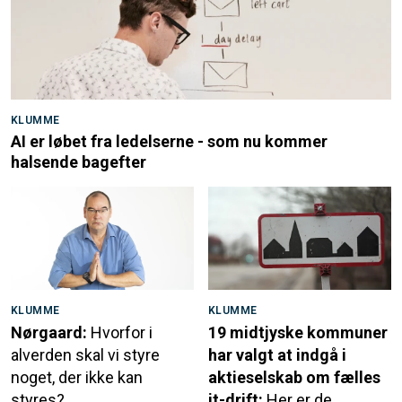
KLUMME
AI er løbet fra ledelserne - som nu kommer
halsende bagefter
KLUMME
KLUMME
Nørgaard:
Hvorfor i
19 midtjyske kommuner
alverden skal vi styre
har valgt at indgå i
noget, der ikke kan
aktieselskab om fælles
styres?
it-drift:
Her er de