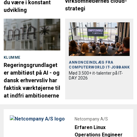
virksomhedernes cloud-
du være i konstant
strategi
udvikling
KLUMME
ANNONCEINDLÆG FRA
Regeringsgrundlaget
COMPUTERWORLD IT-JOBBANK
er ambitiøst på AI - og
Mød 3.500+ it-talenter på IT-
DAY 2026
dansk erhvervsliv har
faktisk værktøjerne til
at indfri ambitionerne
Netcompany A/S
Erfaren Linux
Operations Engineer