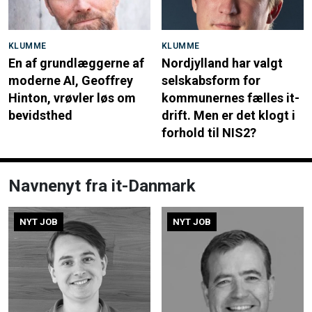
KLUMME
KLUMME
En af grundlæggerne af
Nordjylland har valgt
moderne AI, Geoffrey
selskabsform for
Hinton, vrøvler løs om
kommunernes fælles it-
bevidsthed
drift. Men er det klogt i
forhold til NIS2?
Navnenyt fra it-Danmark
NYT JOB
NYT JOB