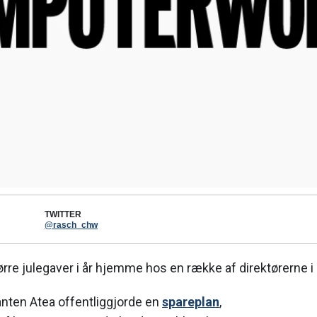
TWITTER
@rasch_chw
større julegaver i år hjemme hos en række af direktørerne i
ganten Atea offentliggjorde en
spareplan
,