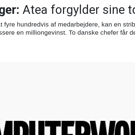
ger:
Atea forgylder sine 
t fyre hundredvis af medarbejdere, kan en stri
ssere en milliongevinst. To danske chefer får d