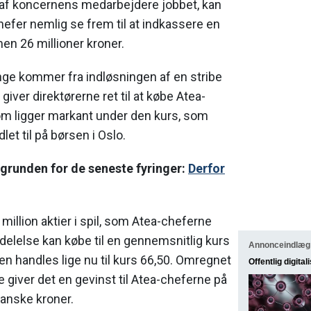
 af koncernens medarbejdere jobbet, kan
hefer nemlig se frem til at indkassere en
en 26 millioner kroner.
ge kommer fra indløsningen af en stribe
giver direktørerne ret til at købe Atea-
, som ligger markant under den kurs, som
let til på børsen i Oslo.
runden for de seneste fyringer:
Derfor
 million aktier i spil, som Atea-cheferne
elelse kan købe til en gennemsnitlig kurs
Annonceindlæg
ien handles lige nu til kurs 66,50. Omregnet
Offentlig digital
giver det en gevinst til Atea-cheferne på
danske kroner.