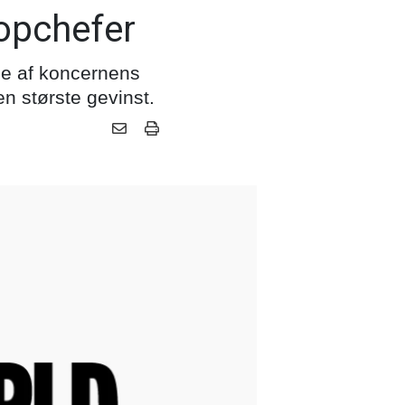
topchefer
be af koncernens
en største gevinst.