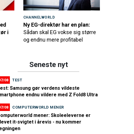
CHANNELWORLD
med
Ny EG-direktør har en plan:
ør i
Sådan skal EG vokse sig større
og endnu mere profitabel
Seneste nyt
07/08
TEST
est: Samsung gør verdens vildeste
martphone endnu vildere med Z Fold8 Ultra
07/08
COMPUTERWORLD MENER
omputerworld mener: Skoleeleverne er
levet it-svigtet i årevis - nu kommer
egningen