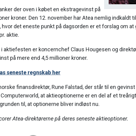
nker der oven i købet en ekstragevinst på
lioner kroner. Den 12. november har Atea nemlig indkaldt t
 hvor det eneste punkt på dagsorden er et forslag om at 
r. aktie.
e i aktiefesten er koncernchef Claus Hougesen og direktø
vinst på mere end 4,5 millioner kroner.
as seneste regnskab her
ske finansdirektør, Rune Falstad, der står til en gevinst 
il Computerworld, at aktieoptionerne er en del af et treår
 grunden til, at optionerne bliver indløst nu.
rer Atea-direktørerne på deres seneste aktieoptioner.