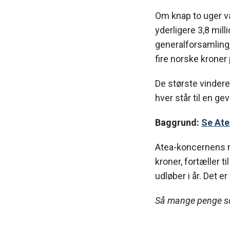
Om knap to uger va
yderligere 3,8 mil
generalforsamling,
fire norske kroner p
De største vinder
hver står til en ge
Baggrund:
Se Ate
Atea-koncernens nor
kroner, fortæller t
udløber i år. Det er
Så mange penge sco