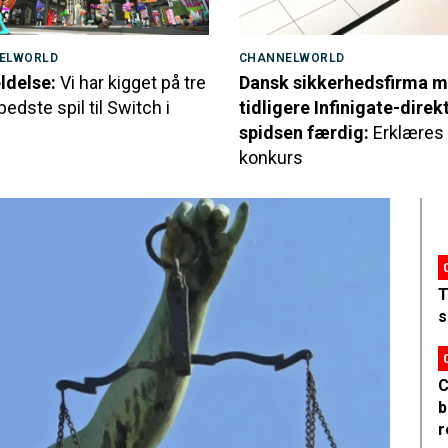
ELWORLD
CHANNELWORLD
delse:
Vi har kigget på tre
Dansk sikkerhedsfirma 
bedste spil til Switch i
tidligere Infinigate-direkt
spidsen færdig:
Erklæres
konkurs
T
s
C
b
r