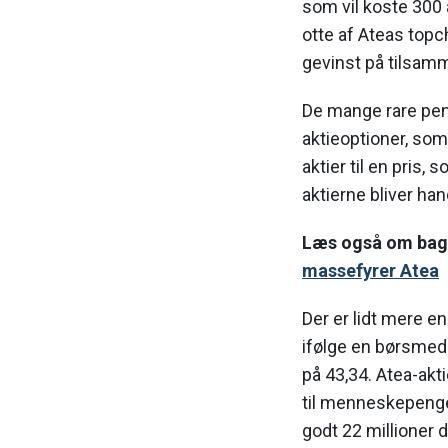
som vil koste 300
otte af Ateas topc
gevinst på tilsamm
De mange rare pen
aktieoptioner, som 
aktier til en pris
aktierne bliver hand
Læs også om bagg
massefyrer Atea
Der er lidt mere en
ifølge en børsmedd
på 43,34. Atea-akt
til menneskepenge 
godt 22 millioner 