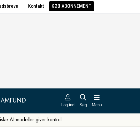
edsbreve
Kontakt
KØB ABONNEMENT
SAMFUND
Log ind
Søg
Menu
iske AI-modeller giver kontrol