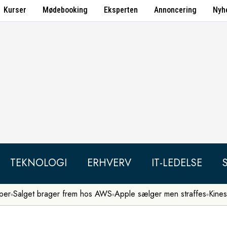
Kurser
Mødebooking
Eksperten
Annoncering
Nyh
TEKNOLOGI
ERHVERV
IT-LEDELSE
per
Salget brager frem hos AWS
Apple sælger men straffes
Kines