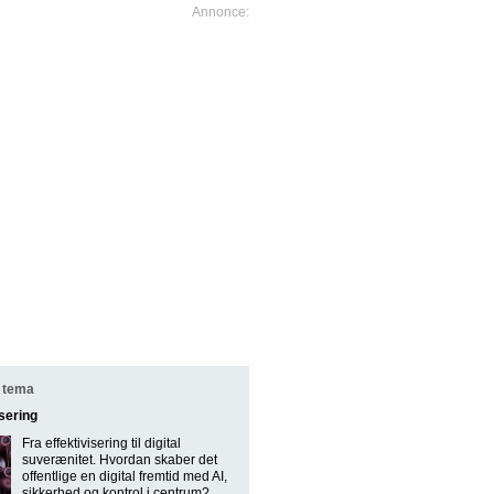
 tema
isering
Fra effektivisering til digital
suverænitet. Hvordan skaber det
offentlige en digital fremtid med AI,
sikkerhed og kontrol i centrum?