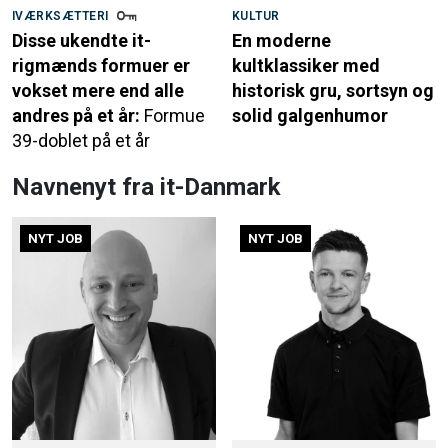
IVÆRKSÆTTERI
KULTUR
Disse ukendte it-
En moderne
rigmænds formuer er
kultklassiker med
vokset mere end alle
historisk gru, sortsyn og
andres på et år:
Formue
solid galgenhumor
39-doblet på et år
Navnenyt fra it-Danmark
NYT JOB
NYT JOB