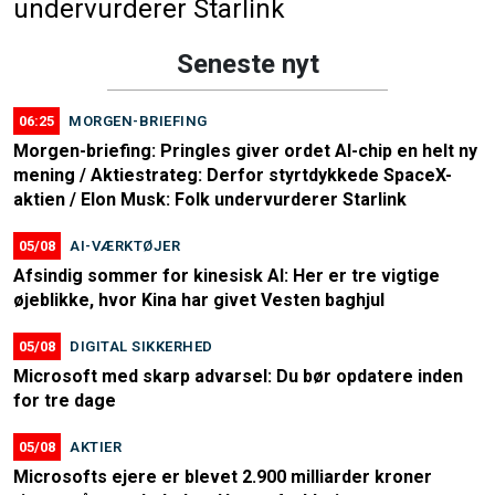
undervurderer Starlink
Seneste nyt
06:25
MORGEN-BRIEFING
Morgen-briefing: Pringles giver ordet AI-chip en helt ny
mening / Aktiestrateg: Derfor styrtdykkede SpaceX-
aktien / Elon Musk: Folk undervurderer Starlink
05/08
AI-VÆRKTØJER
Afsindig sommer for kinesisk AI: Her er tre vigtige
øjeblikke, hvor Kina har givet Vesten baghjul
05/08
DIGITAL SIKKERHED
Microsoft med skarp advarsel: Du bør opdatere inden
for tre dage
05/08
AKTIER
Microsofts ejere er blevet 2.900 milliarder kroner