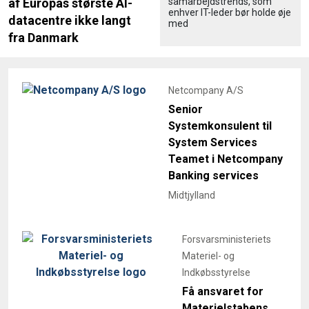
samarbejdstrends, som
af Europas største AI-
enhver IT-leder bør holde øje
datacentre ikke langt
med
fra Danmark
Netcompany A/S
Senior
Systemkonsulent til
System Services
Teamet i Netcompany
Banking services
Midtjylland
Forsvarsministeriets
Materiel- og
Indkøbsstyrelse
Få ansvaret for
Materielstabens