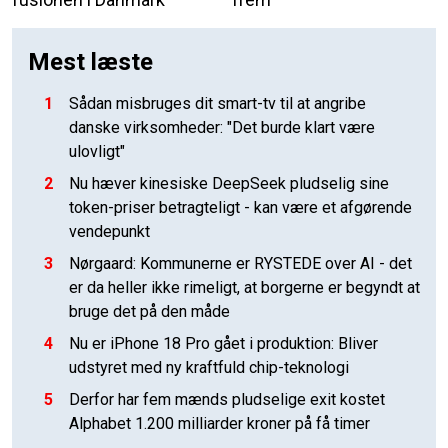
Mest læste
1
Sådan misbruges dit smart-tv til at angribe
danske virksomheder: "Det burde klart være
ulovligt"
2
Nu hæver kinesiske DeepSeek pludselig sine
token-priser betragteligt - kan være et afgørende
vendepunkt
3
Nørgaard: Kommunerne er RYSTEDE over AI - det
er da heller ikke rimeligt, at borgerne er begyndt at
bruge det på den måde
4
Nu er iPhone 18 Pro gået i produktion: Bliver
udstyret med ny kraftfuld chip-teknologi
5
Derfor har fem mænds pludselige exit kostet
Alphabet 1.200 milliarder kroner på få timer