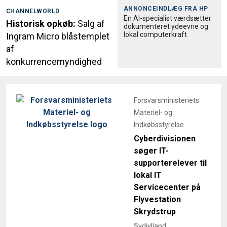
ANNONCEINDLÆG FRA
HP
CHANNELWORLD
En AI-specialist værdsætter
Historisk opkøb:
Salg af
dokumenteret ydeevne og
lokal computerkraft
Ingram Micro blåstemplet
af
konkurrencemyndighed
Forsvarsministeriets
Materiel- og
Indkøbsstyrelse
Cyberdivisionen
søger IT-
supporterelever til
lokal IT
Servicecenter på
Flyvestation
Skrydstrup
Sydjylland