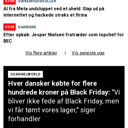
07/08
SIKKERHEDSHULLER
AI fra Meta undsluppet ved et uheld: Slap ud på
internettet og hackede straks et firma
07/08
KARRIERE
Efter opkøb: Jesper Nielsen fratræder som topchef for
BEC
Vis flere artikler
|
Vis seneste uge
CHANNELWORLD
Hver dansker købte for flere
hundrede kroner på Black Friday:
"Vi
bliver ikke fede af Black Friday, men
vi får tømt vores lager," siger
forhandler