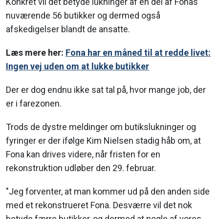
Konkret vil det betyde lukninger af en del af Fonas
nuværende 56 butikker og dermed også
afskedigelser blandt de ansatte.
Læs mere her:
Fona har en måned til at redde livet:
Ingen vej uden om at lukke butikker
Der er dog endnu ikke sat tal på, hvor mange job, der
er i farezonen.
Trods de dystre meldinger om butikslukninger og
fyringer er der ifølge Kim Nielsen stadig håb om, at
Fona kan drives videre, når fristen for en
rekonstruktion udløber den 29. februar.
"Jeg forventer, at man kommer ud på den anden side
med et rekonstrueret Fona. Desværre vil det nok
betyde færre butikker, og dermed at nogle af vores