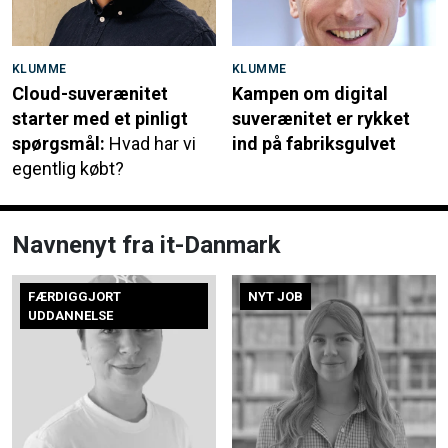
KLUMME
KLUMME
Cloud-suverænitet
Kampen om digital
starter med et pinligt
suverænitet er rykket
spørgsmål:
Hvad har vi
ind på fabriksgulvet
egentlig købt?
Navnenyt fra it-Danmark
FÆRDIGGJORT
NYT JOB
UDDANNELSE