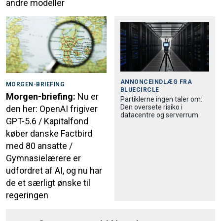
andre modeller
ANNONCEINDLÆG FRA
MORGEN-BRIEFING
BLUECIRCLE
Morgen-briefing:
Nu er
Partiklerne ingen taler om:
Den oversete risiko i
den her: OpenAI frigiver
datacentre og serverrum
GPT-5.6 / Kapitalfond
køber danske Factbird
med 80 ansatte /
Gymnasielærere er
udfordret af AI, og nu har
de et særligt ønske til
regeringen