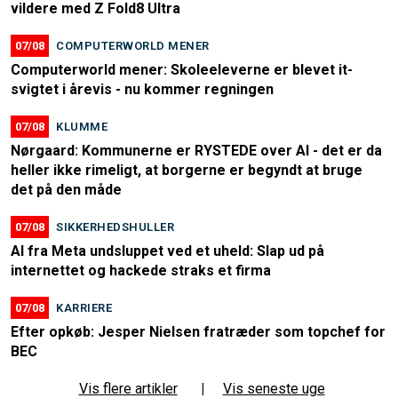
vildere med Z Fold8 Ultra
07/08
COMPUTERWORLD MENER
Computerworld mener: Skoleeleverne er blevet it-
svigtet i årevis - nu kommer regningen
07/08
KLUMME
Nørgaard: Kommunerne er RYSTEDE over AI - det er da
heller ikke rimeligt, at borgerne er begyndt at bruge
det på den måde
07/08
SIKKERHEDSHULLER
AI fra Meta undsluppet ved et uheld: Slap ud på
internettet og hackede straks et firma
07/08
KARRIERE
Efter opkøb: Jesper Nielsen fratræder som topchef for
BEC
Vis flere artikler
|
Vis seneste uge