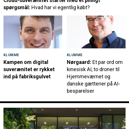
Cloud-suverænitet starter med et pinligt
spørgsmål:
Hvad har vi egentlig købt?
KLUMME
KLUMME
Kampen om digital
Nørgaard:
Et par ord om
suverænitet er rykket
kinesisk AI, to droner til
ind på fabriksgulvet
Hjemmeværnet og
danske gætterier på AI-
besparelser