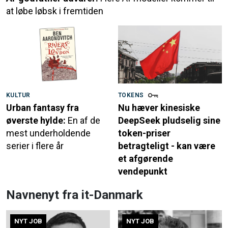
at løbe løbsk i fremtiden
KULTUR
TOKENS
Urban fantasy fra
Nu hæver kinesiske
øverste hylde:
En af de
DeepSeek pludselig sine
mest underholdende
token-priser
serier i flere år
betragteligt - kan være
et afgørende
vendepunkt
Navnenyt fra it-Danmark
NYT JOB
NYT JOB