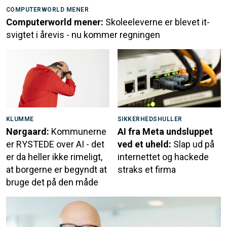
COMPUTERWORLD MENER
Computerworld mener:
Skoleeleverne er blevet it-
svigtet i årevis - nu kommer regningen
KLUMME
SIKKERHEDSHULLER
Nørgaard:
Kommunerne
AI fra Meta undsluppet
er RYSTEDE over AI - det
ved et uheld:
Slap ud på
er da heller ikke rimeligt,
internettet og hackede
at borgerne er begyndt at
straks et firma
bruge det på den måde