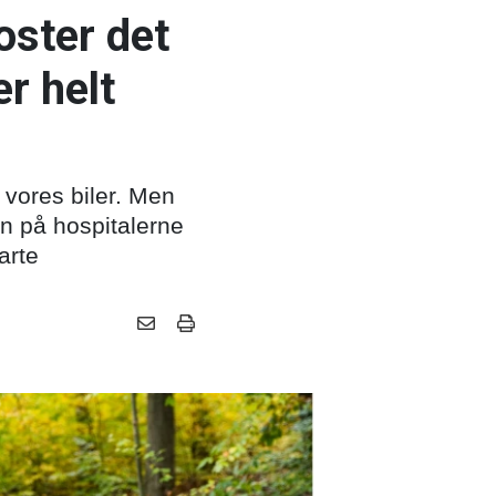
oster det
r helt
 vores biler. Men
en på hospitalerne
arte