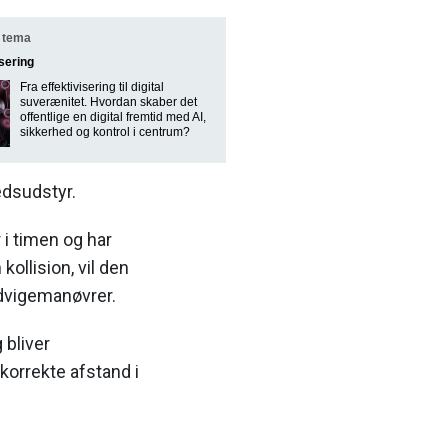
 tema
isering
Fra effektivisering til digital
suverænitet. Hvordan skaber det
offentlige en digital fremtid med AI,
sikkerhed og kontrol i centrum?
edsudstyr.
r i timen og har
kollision, vil den
dvigemanøvrer.
 bliver
 korrekte afstand i