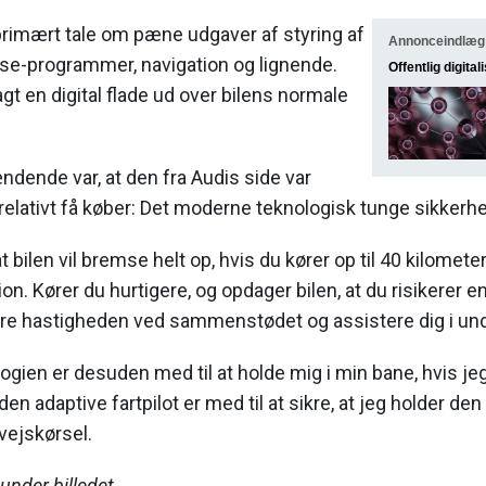
primært tale om pæne udgaver af styring af
Annonceindlæg
se-programmer, navigation og lignende.
Offentlig digital
lagt en digital flade ud over bilens normale
ndende var, at den fra Audis side var
relativt få køber: Det moderne teknologisk tunge sikkerh
t bilen vil bremse helt op, hvis du kører op til 40 kilomete
on. Kører du hurtigere, og opdager bilen, at du risikerer en 
re hastigheden ved sammenstødet og assistere dig i un
ogien er desuden med til at holde mig i min bane, hvis jeg
 adaptive fartpilot er med til at sikre, at jeg holder den
vejskørsel.
under billedet...