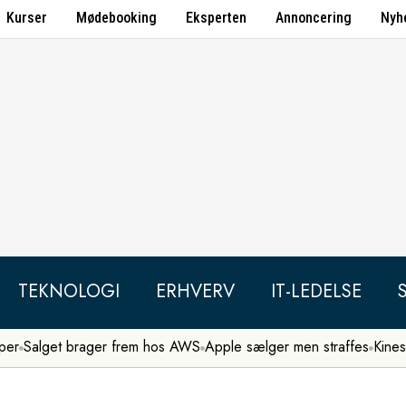
Kurser
Mødebooking
Eksperten
Annoncering
Nyh
TEKNOLOGI
ERHVERV
IT-LEDELSE
per
Salget brager frem hos AWS
Apple sælger men straffes
Kines