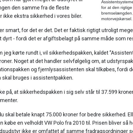
Assistentsystem
ingen den samme fra de fleste
for at den rigtige 
bremselængden. 
 ikke ekstra sikkerhed i vores biler.
motorvejskørsel.
 er smart, for det er det. Det er faktisk rigtigt utroligt me
t dyrt - fordi det er afgiftsbelagt på samme måde som res
m jeg kørte rundt i, vil sikkerhedspakken, kaldet ”Assisten
roner. Noget at det handler selvfølgelig om, at udstyrsp
onspakken og fjernlysassistenten skal tilkøbes, fordi der
skal bruges i assistentpakken.
 på, at sikkerhedspakken i sig selv står til 37.599 kroner,
ementer.
u skal betale knapt 75.000 kroner for bedre sikkerhed. Ell
øbe en velholdt VW Polo fra 2010 til. Prisen bliver så hø
sudstyr ikke er omfattet af samme fradragsordninger 