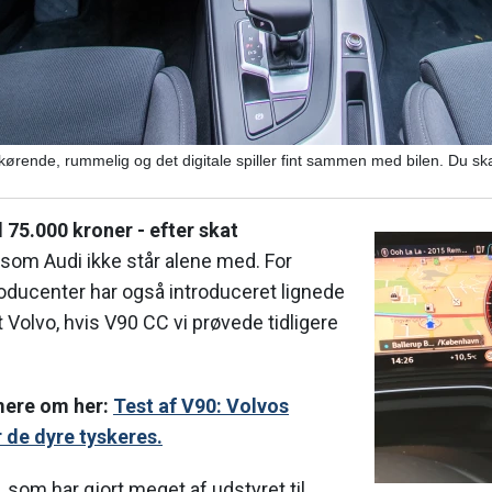
rende, rummelig og det digitale spiller fint sammen med bilen. Du ska
 75.000 kroner - efter skat
, som Audi ikke står alene med. For
oducenter har også introduceret lignede
t Volvo, hvis V90 CC vi prøvede tidligere
mere om her:
Test af V90: Volvos
 de dyre tyskeres.
 som har gjort meget af udstyret til