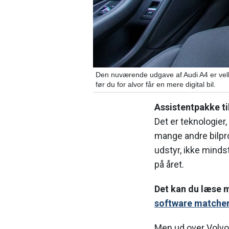
Den nuværende udgave af Audi A4 er velkø
før du for alvor får en mere digital bil.
Assistentpakke til
Det er teknologier
mange andre bilpr
udstyr, ikke minds
på året.
Det kan du læse 
software matcher
Men ud over Volvo,