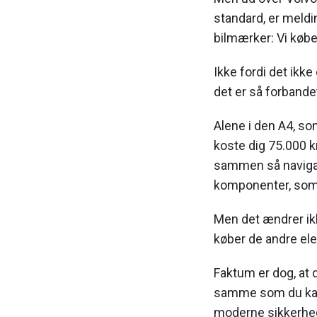
standard, er meld
bilmærker: Vi køber
Ikke fordi det ikke
det er så forbande
Alene i den A4, so
koste dig 75.000 k
sammen så navigati
komponenter, som 
Men det ændrer ikke
køber de andre el
Faktum er dog, at d
samme som du kan k
moderne sikkerhed