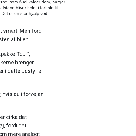
erne, som Audi kalder dem, sørger
afstand bliver holdt i forhold til
Det er en stor hjælp ved
get smart. Men fordi
ten af bilen.
tpakke Tour”,
akkerne hænger
 i dette udstyr er
 hvis du i forvejen
er cirka det
j, fordi det
som mere analogt