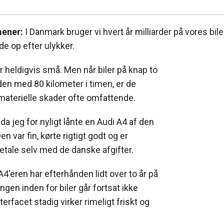
ener:
I Danmark bruger vi hvert år milliarder på vores bil
dde op efter ulykker.
r heldigvis små. Men når biler på knap to
en med 80 kilometer i timen, er de
aterielle skader ofte omfattende.
da jeg for nyligt lånte en Audi A4 af den
n var fin, kørte rigtigt godt og er
betale selv med de danske afgifter.
A4'eren har efterhånden lidt over to år på
gen inden for biler går fortsat ikke
terfacet stadig virker rimeligt friskt og