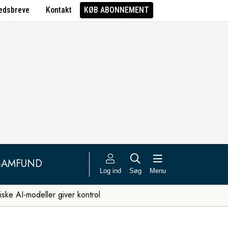
edsbreve
Kontakt
KØB ABONNEMENT
SAMFUND
Log ind
Søg
Menu
iske AI-modeller giver kontrol