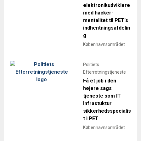
elektronikudviklere
med hacker-
mentalitet til PET's
indhentningsafdelin
g
Københavnsområdet
Politiets
Efterretningstjeneste
Få et job i den
højere sags
tjeneste som IT
Infrastuktur
sikkerhedsspecialis
t i PET
Københavnsområdet