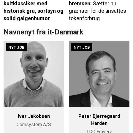
kultklassiker med
bremsen:
Sætter nu
historisk gru, sortsyn og
grænser for de ansattes
solid galgenhumor
tokenforbrug
Navnenyt fra it-Danmark
NYT JOB
NYT JOB
Iver Jakobsen
Peter Bjerregaard
Harden
Comsystem A/S
TDC Erhverv