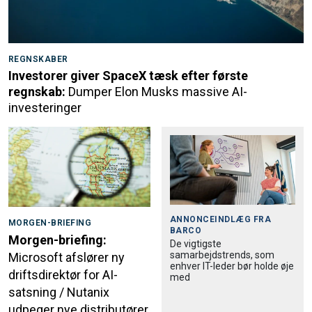
REGNSKABER
Investorer giver SpaceX tæsk efter første
regnskab:
Dumper Elon Musks massive AI-
investeringer
ANNONCEINDLÆG FRA
MORGEN-BRIEFING
BARCO
Morgen-briefing:
De vigtigste
samarbejdstrends, som
Microsoft afslører ny
enhver IT-leder bør holde øje
driftsdirektør for AI-
med
satsning / Nutanix
udpeger nye distributører