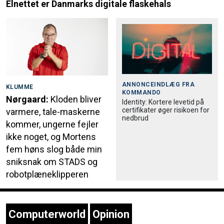
Elnettet er Danmarks digitale flaskehals
ANNONCEINDLÆG FRA
KLUMME
KOMMANDO
Nørgaard:
Kloden bliver
Identity: Kortere levetid på
certifikater øger risikoen for
varmere, tale-maskerne
nedbrud
kommer, ungerne fejler
ikke noget, og Mortens
fem høns slog både min
sniksnak om STADS og
robotplæneklipperen
Computerworld
Opinion