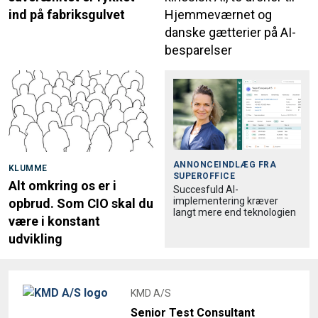
ind på fabriksgulvet
Hjemmeværnet og
danske gætterier på AI-
besparelser
ANNONCEINDLÆG FRA
KLUMME
SUPEROFFICE
Alt omkring os er i
Succesfuld AI-
implementering kræver
opbrud. Som CIO skal du
langt mere end teknologien
være i konstant
udvikling
KMD A/S
Senior Test Consultant