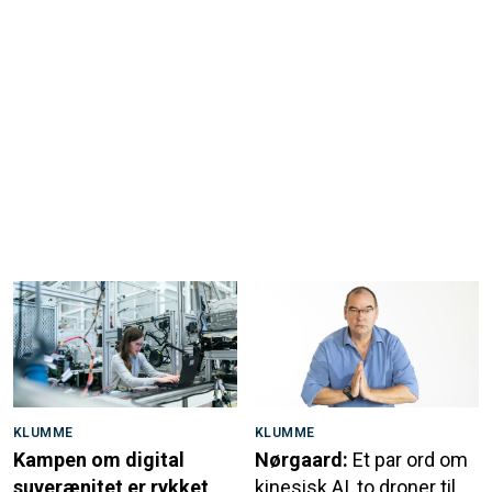
KLUMME
KLUMME
Kampen om digital
Nørgaard:
Et par ord om
suverænitet er rykket
kinesisk AI, to droner til