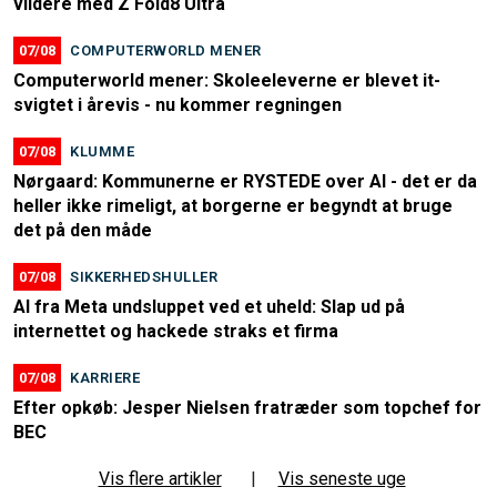
vildere med Z Fold8 Ultra
07/08
COMPUTERWORLD MENER
Computerworld mener: Skoleeleverne er blevet it-
svigtet i årevis - nu kommer regningen
07/08
KLUMME
Nørgaard: Kommunerne er RYSTEDE over AI - det er da
heller ikke rimeligt, at borgerne er begyndt at bruge
det på den måde
07/08
SIKKERHEDSHULLER
AI fra Meta undsluppet ved et uheld: Slap ud på
internettet og hackede straks et firma
07/08
KARRIERE
Efter opkøb: Jesper Nielsen fratræder som topchef for
BEC
Vis flere artikler
|
Vis seneste uge