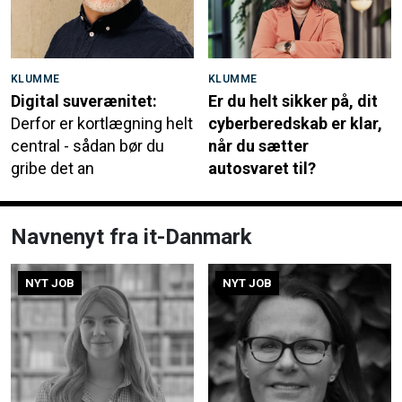
KLUMME
KLUMME
Digital suverænitet:
Er du helt sikker på, dit
Derfor er kortlægning helt
cyberberedskab er klar,
central - sådan bør du
når du sætter
gribe det an
autosvaret til?
Navnenyt fra it-Danmark
NYT JOB
NYT JOB