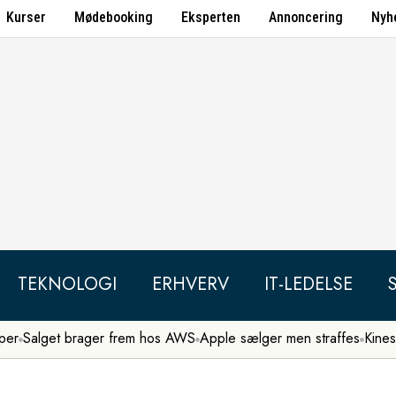
Kurser
Mødebooking
Eksperten
Annoncering
Nyh
TEKNOLOGI
ERHVERV
IT-LEDELSE
per
Salget brager frem hos AWS
Apple sælger men straffes
Kines