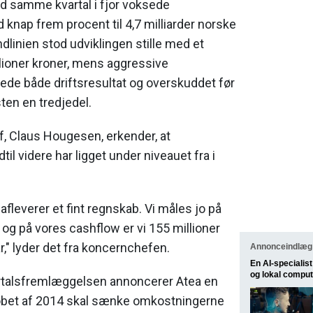
 samme kvartal i fjor voksede
nap frem procent til 4,7 milliarder norske
dlinien stod udviklingen stille med et
lioner kroner, mens aggressive
ede både driftsresultat og overskuddet før
en en tredjedel.
, Claus Hougesen, erkender, at
dtil videre har ligget under niveauet fra i
afleverer et fint regnskab. Vi måles jo på
og på vores cashflow er vi 155 millioner
r," lyder det fra koncernchefen.
Annonceindlæg 
En AI-speciali
og lokal comput
rtalsfremlæggelsen annoncerer Atea en
løbet af 2014 skal sænke omkostningerne