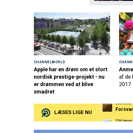
CHANNELWORLD
CHANN
Apple har en drøm om et stort
Anmel
nordisk prestige-projekt - nu
af de 
er drømmen ved at blive
2017
smadret
206 læser
Forsvare
206 læser
LÆSES LIGE NU
Microso
142 læser