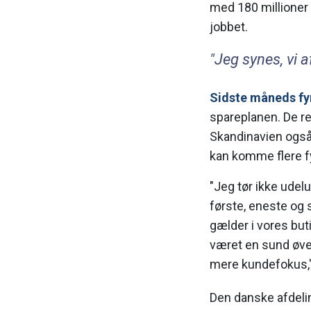
med 180 millioner 
jobbet.
"Jeg synes, vi a
Sidste måneds fy
spareplanen. De re
Skandinavien også 
kan komme flere f
"Jeg tør ikke udelu
første, eneste og 
gælder i vores bu
været en sund øve
mere kundefokus,"
Den danske afdelin