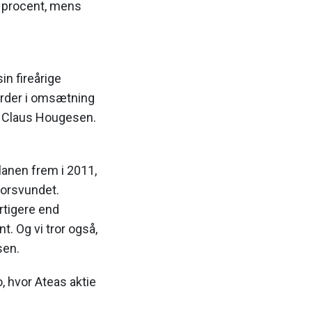
1 procent, mens
in fireårige
iarder i omsætning
r Claus Hougesen.
lanen frem i 2011,
 forsvundet.
urtigere end
. Og vi tror også,
sen.
, hvor Ateas aktie