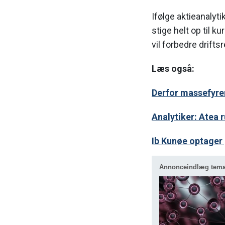
Ifølge aktieanalyti
stige helt op til 
vil forbedre drift
Læs også:
Derfor massefyre
Analytiker: Atea r
Ib Kunøe optager 
Annonceindlæg tem