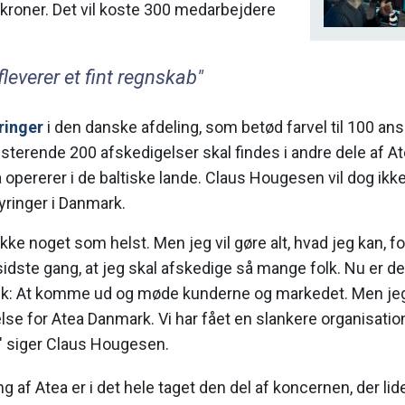
kroner. Det vil koste 300 medarbejdere
fleverer et fint regnskab"
ringer
i den danske afdeling, som betød farvel til 100 ansa
sterende 200 afskedigelser skal findes i andre dele af A
opererer i de baltiske lande. Claus Hougesen vil dog ikke
yringer i Danmark.
kke noget som helst. Men jeg vil gøre alt, hvad jeg kan, for
sidste gang, at jeg skal afskedige så mange folk. Nu er det
tik: At komme ud og møde kunderne og markedet. Men jeg 
lse for Atea Danmark. Vi har fået en slankere organisat
 siger Claus Hougesen.
g af Atea er i det hele taget den del af koncernen, der li