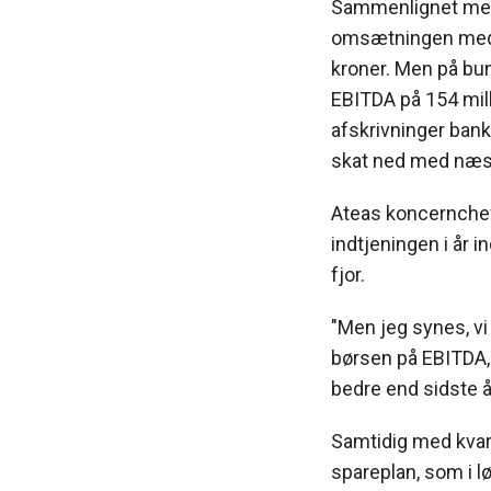
Sammenlignet med
omsætningen med k
kroner. Men på bun
EBITDA på 154 mil
afskrivninger bank
skat ned med næst
Ateas koncernchef
indtjeningen i år in
fjor.
"Men jeg synes, vi 
børsen på EBITDA, 
bedre end sidste å
Samtidig med kva
spareplan, som i 