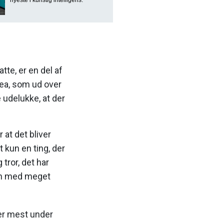
nyeste i kunstig intelligens.
tte, er en del af
tea, som ud over
 udelukke, at der
 at det bliver
 kun en ting, der
tror, det har
ion med meget
der mest under