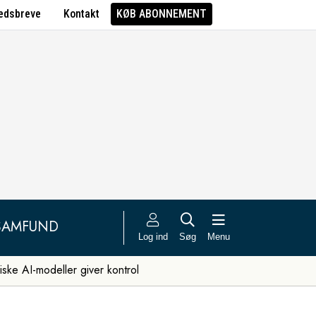
edsbreve
Kontakt
KØB ABONNEMENT
SAMFUND
Log ind
Søg
Menu
iske AI-modeller giver kontrol