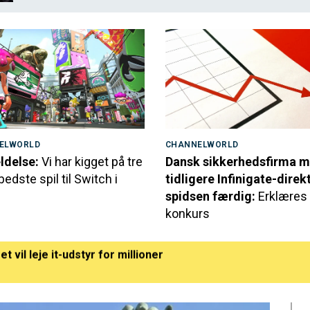
ELWORLD
CHANNELWORLD
delse:
Vi har kigget på tre
Dansk sikkerhedsfirma 
bedste spil til Switch i
tidligere Infinigate-direkt
spidsen færdig:
Erklæres
konkurs
t vil leje it-udstyr for millioner
ft med skarp advarsel: Du bør opdatere inden for tre dage