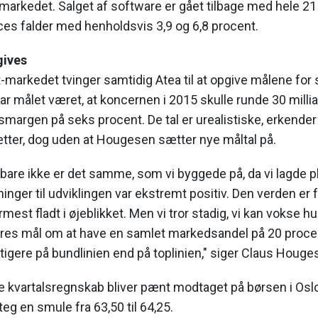
markedet. Salget af software er gået tilbage med hele 2
es falder med henholdsvis 3,9 og 6,8 procent.
ives
t-markedet tvinger samtidig Atea til at opgive målene for s
har målet været, at koncernen i 2015 skulle runde 30 mill
smargen på seks procent. De tal er urealistiske, erkende
tter, dog uden at Hougesen sætter nye måltal på.
 bare ikke er det samme, som vi byggede på, da vi lagde p
ninger til udviklingen var ekstremt positiv. Den verden er
est fladt i øjeblikket. Men vi tror stadig, vi kan vokse h
res mål om at have en samlet markedsandel på 20 procent
rtigere på bundlinien end på toplinien," siger Claus Houge
ye kvartalsregnskab bliver pænt modtaget på børsen i Oslo
teg en smule fra 63,50 til 64,25.