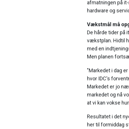
afmatningen på it-
hardware og servic
Vækstmål må opg
De hårde tider på i
vækstplan. Hidtil 
med en indtjening
Men planen fortsæ
"Markedet i dag er
hvor IDC's forvent
Markedet er jo nærm
markedet og nå vo
at vi kan vokse hu
Resultatet i det n
her til formiddag s