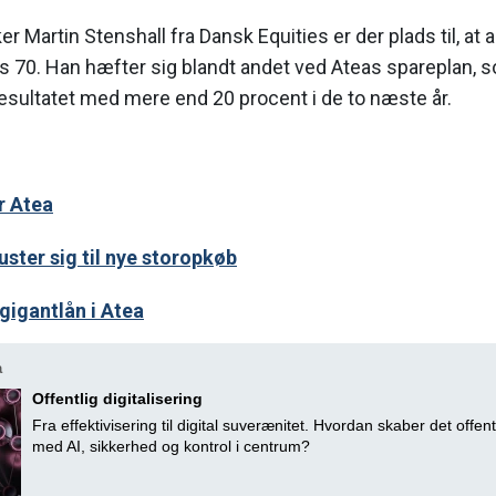
ker Martin Stenshall fra Dansk Equities er der plads til, at
kurs 70. Han hæfter sig blandt andet ved Ateas spareplan,
sresultatet med mere end 20 procent i de to næste år.
r Atea
uster sig til nye storopkøb
gigantlån i Atea
a
Offentlig digitalisering
Fra effektivisering til digital suverænitet. Hvordan skaber det offent
med AI, sikkerhed og kontrol i centrum?