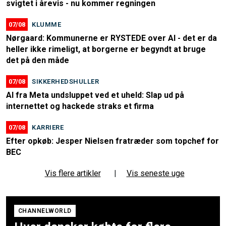
svigtet i årevis - nu kommer regningen
07/08
KLUMME
Nørgaard: Kommunerne er RYSTEDE over AI - det er da
heller ikke rimeligt, at borgerne er begyndt at bruge
det på den måde
07/08
SIKKERHEDSHULLER
AI fra Meta undsluppet ved et uheld: Slap ud på
internettet og hackede straks et firma
07/08
KARRIERE
Efter opkøb: Jesper Nielsen fratræder som topchef for
BEC
Vis flere artikler
|
Vis seneste uge
CHANNELWORLD