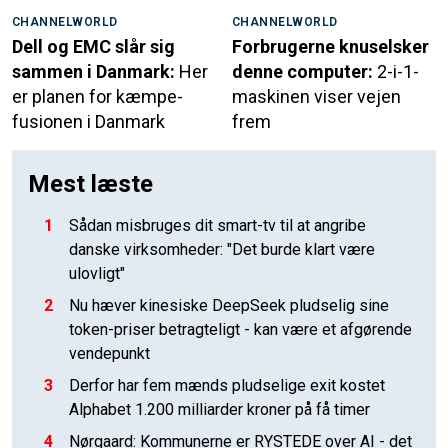
CHANNELWORLD
CHANNELWORLD
Dell og EMC slår sig
Forbrugerne knuselsker
sammen i Danmark:
Her
denne computer:
2-i-1-
er planen for kæmpe-
maskinen viser vejen
fusionen i Danmark
frem
Mest læste
1
Sådan misbruges dit smart-tv til at angribe
danske virksomheder: "Det burde klart være
ulovligt"
2
Nu hæver kinesiske DeepSeek pludselig sine
token-priser betragteligt - kan være et afgørende
vendepunkt
3
Derfor har fem mænds pludselige exit kostet
Alphabet 1.200 milliarder kroner på få timer
4
Nørgaard: Kommunerne er RYSTEDE over AI - det