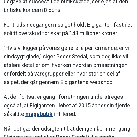
udgave af succesfulde butikskæde, der ejes af den
britiske koncern Dixons.
For trods nedgangen i salget holdt Elgiganten fast i et
solidt overskud før skat på 143 millioner kroner.
"Hvis vi kigger på vores generelle performance, er vi
sindsygt glade," siger Peder Stedal, som dog ikke vil
afsløre detaljer om, hverken hvordan omsætningen
er fordelt på varegrupper eller hvor stor en del af
salget, der går gennem Elgigantens webshop.
At der fortsat er gang i forretningen understreges
også af, at Elgiganten i løbet af 2015 åbner sin fjerde
såkaldte
megabutik
i Hillerød.
Når det gælder udsigten til, at der igen kommer gang i