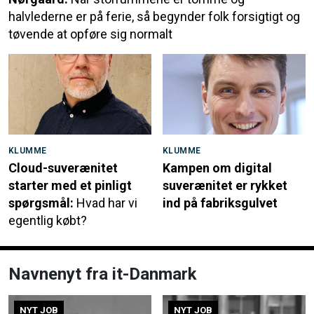
halvlederne er på ferie, så begynder folk forsigtigt og
tøvende at opføre sig normalt
KLUMME
KLUMME
Cloud-suverænitet
Kampen om digital
starter med et pinligt
suverænitet er rykket
spørgsmål:
Hvad har vi
ind på fabriksgulvet
egentlig købt?
Navnenyt fra it-Danmark
NYT JOB
NYT JOB