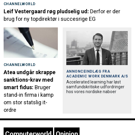
CHANNELWORLD
Leif Vestergaard røg pludselig ud:
Derfor er der
brug for ny topdirektør i succesrige EG
CHANNELWORLD
Atea undgår skrappe
ANNONCEINDLÆG FRA
ACADEMIC WORK DENMARK A/S
sanktions-krav med
Accele­rated learning har løst
smart fidus:
Bruger
samfund­skri­tiske udfordringer
hos vores nordiske naboer
stand-in firma i kamp
om stor statslig it-
ordre
Computerworld
Opinion