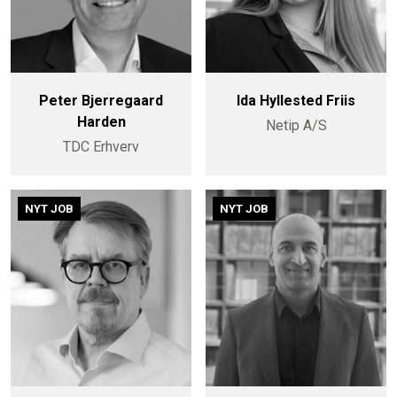
Peter Bjerregaard
Ida Hyllested Friis
Harden
Netip A/S
TDC Erhverv
NYT JOB
NYT JOB