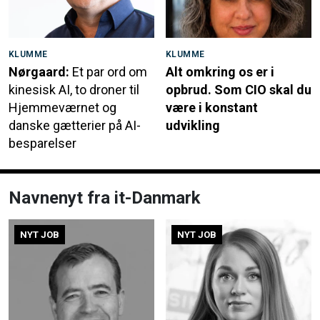
KLUMME
KLUMME
Nørgaard:
Et par ord om
Alt omkring os er i
kinesisk AI, to droner til
opbrud. Som CIO skal du
Hjemmeværnet og
være i konstant
danske gætterier på AI-
udvikling
besparelser
Navnenyt fra it-Danmark
NYT JOB
NYT JOB