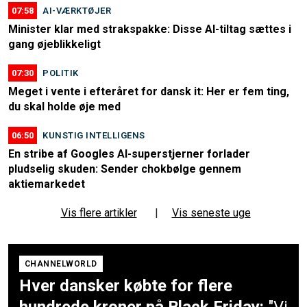
07:58
AI-VÆRKTØJER
Minister klar med strakspakke: Disse AI-tiltag sættes i
gang øjeblikkeligt
07:30
POLITIK
Meget i vente i efteråret for dansk it: Her er fem ting,
du skal holde øje med
06:50
KUNSTIG INTELLIGENS
En stribe af Googles AI-superstjerner forlader
pludselig skuden: Sender chokbølge gennem
aktiemarkedet
Vis flere artikler
|
Vis seneste uge
CHANNELWORLD
Hver dansker købte for flere