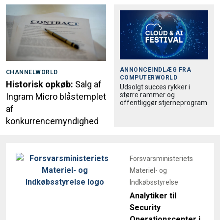
ANNONCEINDLÆG FRA
CHANNELWORLD
COMPUTERWORLD
Historisk opkøb:
Salg af
Udsolgt succes rykker i
større rammer og
Ingram Micro blåstemplet
offentliggør stjerneprogram
af
konkurrencemyndighed
Forsvarsministeriets
Materiel- og
Indkøbsstyrelse
Analytiker til
Security
Operationscenter i