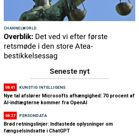
CHANNELWORLD
Overblik:
Det ved vi efter første
retsmøde i den store Atea-
bestikkelsessag
Seneste nyt
08:41
KUNSTIG INTELLIGENS
Nye tal afslører Microsofts afhængighed: 70 procent af
AI-indtægterne kommer fra OpenAI
08:27
PERSONDATA
Brød retningslinjer: Indtastede oplysninger om
fængselsindsatte i ChatGPT