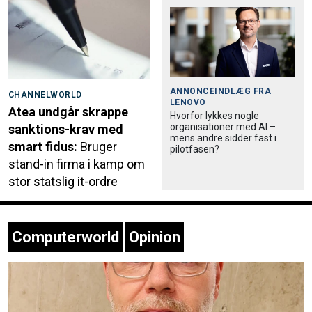
ANNONCEINDLÆG FRA
CHANNELWORLD
LENOVO
Atea undgår skrappe
Hvorfor lykkes nogle
organisationer med AI –
sanktions-krav med
mens andre sidder fast i
smart fidus:
Bruger
pilotfasen?
stand-in firma i kamp om
stor statslig it-ordre
Computerworld
Opinion