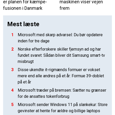
er planen for kæmpe-
maskinen viser vejen
fusionen i Danmark
frem
Mest læste
1
Microsoft med skarp advarsel: Du bør opdatere
inden for tre dage
2
Norske efterforskere skiller fjernsyn ad og har
fundet svaret: Sådan bliver dit Samsung smart-tv
misbrugt
3
Disse ukendte it-rigmænds formuer er vokset
mere end alle andres på et år: Formue 39-doblet
på et år
4
Microsoft træder på bremsen: Sætter nu grænser
for de ansattes tokenforbrug
5
Microsoft sender Windows 11 på slankekur: Store
gevinster at hente for ældre og billige laptops