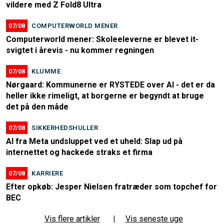
vildere med Z Fold8 Ultra
07/08
COMPUTERWORLD MENER
Computerworld mener: Skoleeleverne er blevet it-
svigtet i årevis - nu kommer regningen
07/08
KLUMME
Nørgaard: Kommunerne er RYSTEDE over AI - det er da
heller ikke rimeligt, at borgerne er begyndt at bruge
det på den måde
07/08
SIKKERHEDSHULLER
AI fra Meta undsluppet ved et uheld: Slap ud på
internettet og hackede straks et firma
07/08
KARRIERE
Efter opkøb: Jesper Nielsen fratræder som topchef for
BEC
Vis flere artikler
|
Vis seneste uge