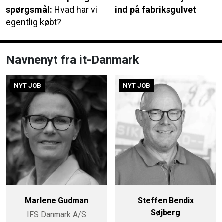
spørgsmål:
Hvad har vi
ind på fabriksgulvet
egentlig købt?
Navnenyt fra it-Danmark
NYT JOB
NYT JOB
Marlene Gudman
Steffen Bendix
Søjberg
IFS Danmark A/S