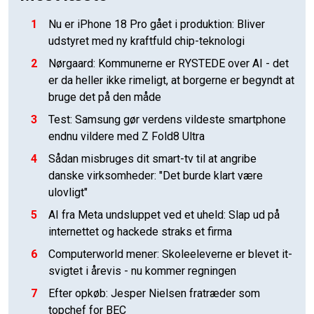
1
Nu er iPhone 18 Pro gået i produktion: Bliver
udstyret med ny kraftfuld chip-teknologi
2
Nørgaard: Kommunerne er RYSTEDE over AI - det
er da heller ikke rimeligt, at borgerne er begyndt at
bruge det på den måde
3
Test: Samsung gør verdens vildeste smartphone
endnu vildere med Z Fold8 Ultra
4
Sådan misbruges dit smart-tv til at angribe
danske virksomheder: "Det burde klart være
ulovligt"
5
AI fra Meta undsluppet ved et uheld: Slap ud på
internettet og hackede straks et firma
6
Computerworld mener: Skoleeleverne er blevet it-
svigtet i årevis - nu kommer regningen
7
Efter opkøb: Jesper Nielsen fratræder som
topchef for BEC