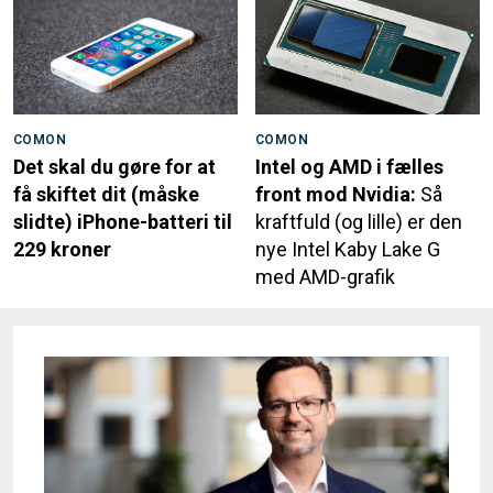
COMON
COMON
Det skal du gøre for at
Intel og AMD i fælles
få skiftet dit (måske
front mod Nvidia:
Så
slidte) iPhone-batteri til
kraftfuld (og lille) er den
229 kroner
nye Intel Kaby Lake G
med AMD-grafik