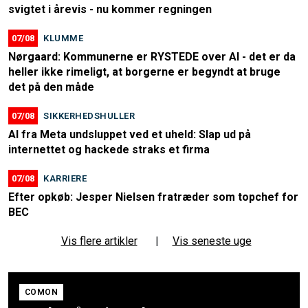
svigtet i årevis - nu kommer regningen
07/08
KLUMME
Nørgaard: Kommunerne er RYSTEDE over AI - det er da
heller ikke rimeligt, at borgerne er begyndt at bruge
det på den måde
07/08
SIKKERHEDSHULLER
AI fra Meta undsluppet ved et uheld: Slap ud på
internettet og hackede straks et firma
07/08
KARRIERE
Efter opkøb: Jesper Nielsen fratræder som topchef for
BEC
Vis flere artikler
|
Vis seneste uge
COMON