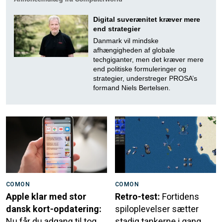
Digital suverænitet kræver mere
end strategier
Danmark vil mindske
afhængigheden af globale
techgiganter, men det kræver mere
end politiske formuleringer og
strategier, understreger PROSA’s
formand Niels Bertelsen.
COMON
COMON
Apple klar med stor
Retro-test:
Fortidens
dansk kort-opdatering:
spiloplevelser sætter
Nu får du adgang til tog,
stadig tankerne i gang