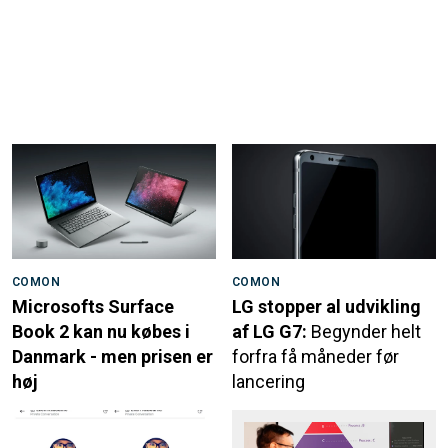
COMON
COMON
Microsofts Surface
LG stopper al udvikling
Book 2 kan nu købes i
af LG G7:
Begynder helt
Danmark - men prisen er
forfra få måneder før
høj
lancering