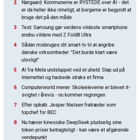
2
Nørgaard: Kommunerne er RYSTEDE over AI - det
er da heller ikke rimeligt, at borgerne er begyndt at
bruge det på den måde
3
Test: Samsung gør verdens vildeste smartphone
endnu vildere med Z Fold8 Ultra
4
Sådan misbruges dit smart-tv til at angribe
danske virksomheder: "Det burde klart være
ulovligt"
5
AI fra Meta undsluppet ved et uheld: Slap ud på
internettet og hackede straks et firma
6
Computerworld mener: Skoleeleverne er blevet it-
svigtet i årevis - nu kommer regningen
7
Efter opkøb: Jesper Nielsen fratræder som
topchef for BEC
8
Nu hæver kinesiske DeepSeek pludselig sine
token-priser betragteligt - kan være et afgørende
vendepunkt