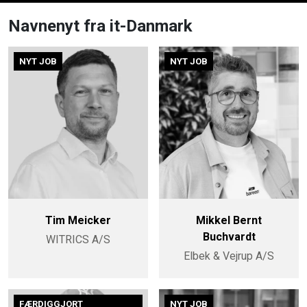
Navnenyt fra it-Danmark
NYT JOB
NYT JOB
Tim Meicker
Mikkel Bernt
Buchvardt
WITRICS A/S
Elbek & Vejrup A/S
FÆRDIGGJORT
NYT JOB