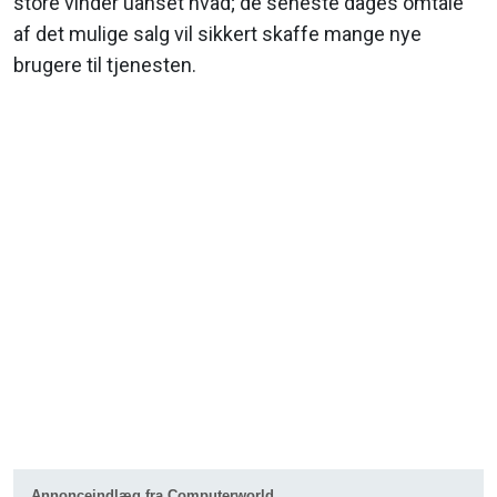
store vinder uanset hvad; de seneste dages omtale
af det mulige salg vil sikkert skaffe mange nye
brugere til tjenesten.
Annonceindlæg fra Computerworld