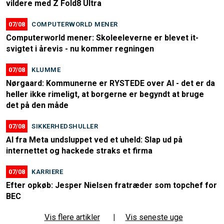
vildere med Z Fold8 Ultra
07/08
COMPUTERWORLD MENER
Computerworld mener: Skoleeleverne er blevet it-
svigtet i årevis - nu kommer regningen
07/08
KLUMME
Nørgaard: Kommunerne er RYSTEDE over AI - det er da
heller ikke rimeligt, at borgerne er begyndt at bruge
det på den måde
07/08
SIKKERHEDSHULLER
AI fra Meta undsluppet ved et uheld: Slap ud på
internettet og hackede straks et firma
07/08
KARRIERE
Efter opkøb: Jesper Nielsen fratræder som topchef for
BEC
Vis flere artikler
|
Vis seneste uge