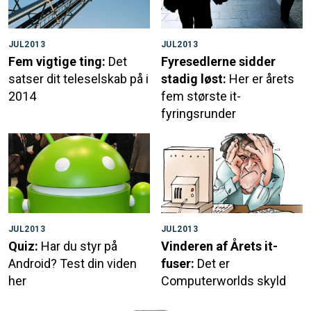
JUL2013
JUL2013
Fem vigtige ting:
Det
Fyresedlerne sidder
satser dit teleselskab på i
stadig løst:
Her er årets
2014
fem største it-
fyringsrunder
JUL2013
JUL2013
Quiz:
Har du styr på
Vinderen af Årets it-
Android? Test din viden
fuser:
Det er
her
Computerworlds skyld