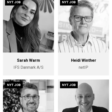
NYT JOB
NYT JOB
Sarah Warm
Heidi Winther
IFS Danmark A/S
netIP
NYT JOB
NYT JOB