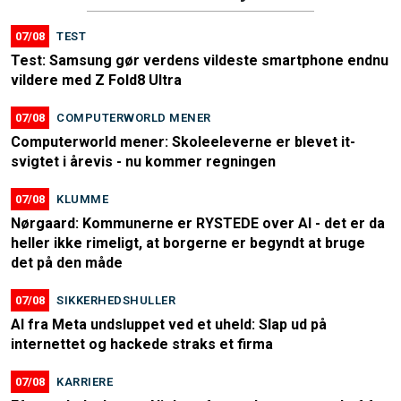
07/08
TEST
Test: Samsung gør verdens vildeste smartphone endnu
vildere med Z Fold8 Ultra
07/08
COMPUTERWORLD MENER
Computerworld mener: Skoleeleverne er blevet it-
svigtet i årevis - nu kommer regningen
07/08
KLUMME
Nørgaard: Kommunerne er RYSTEDE over AI - det er da
heller ikke rimeligt, at borgerne er begyndt at bruge
det på den måde
07/08
SIKKERHEDSHULLER
AI fra Meta undsluppet ved et uheld: Slap ud på
internettet og hackede straks et firma
07/08
KARRIERE