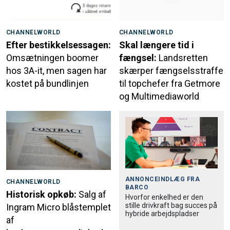
CHANNELWORLD
CHANNELWORLD
Efter bestikkelsessagen:
Skal længere tid i
Omsætningen boomer
fængsel:
Landsretten
hos 3A-it, men sagen har
skærper fængselsstraffe
kostet på bundlinjen
til topchefer fra Getmore
og Multimediaworld
ANNONCEINDLÆG FRA
CHANNELWORLD
BARCO
Historisk opkøb:
Salg af
Hvorfor enkelhed er den
stille drivkraft bag succes på
Ingram Micro blåstemplet
hybride arbejdspladser
af