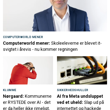
COMPUTERWORLD MENER
Computerworld mener:
Skoleeleverne er blevet it-
svigtet i årevis - nu kommer regningen
KLUMME
SIKKERHEDSHULLER
Nørgaard:
Kommunerne
AI fra Meta undsluppet
er RYSTEDE over AI - det
ved et uheld:
Slap ud på
er da heller ikke rimeligt,
internettet og hackede