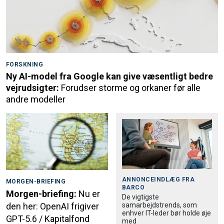
FORSKNING
Ny AI-model fra Google kan give væsentligt bedre
vejrudsigter:
Forudser storme og orkaner før alle
andre modeller
ANNONCEINDLÆG FRA
MORGEN-BRIEFING
BARCO
Morgen-briefing:
Nu er
De vigtigste
samarbejdstrends, som
den her: OpenAI frigiver
enhver IT-leder bør holde øje
GPT-5.6 / Kapitalfond
med