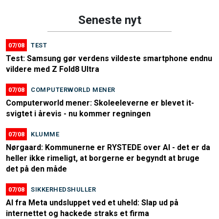
Seneste nyt
07/08
TEST
Test: Samsung gør verdens vildeste smartphone endnu
vildere med Z Fold8 Ultra
07/08
COMPUTERWORLD MENER
Computerworld mener: Skoleeleverne er blevet it-
svigtet i årevis - nu kommer regningen
07/08
KLUMME
Nørgaard: Kommunerne er RYSTEDE over AI - det er da
heller ikke rimeligt, at borgerne er begyndt at bruge
det på den måde
07/08
SIKKERHEDSHULLER
AI fra Meta undsluppet ved et uheld: Slap ud på
internettet og hackede straks et firma