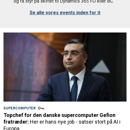
og få styr på skiftet til Dynamics 365 FO eller BC.
Se alle vores events inden for it
SUPERCOMPUTER
Topchef for den danske supercomputer Gefion
fratræder:
Her er hans nye job - satser stort på AI i
Europa