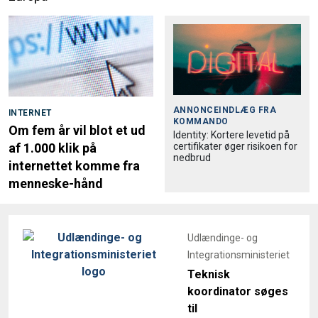
ANNONCEINDLÆG FRA
INTERNET
KOMMANDO
Om fem år vil blot et ud
Identity: Kortere levetid på
certifikater øger risikoen for
af 1.000 klik på
nedbrud
internettet komme fra
menneske-hånd
Udlændinge- og
Integrationsministeriet
Teknisk
koordinator søges
til