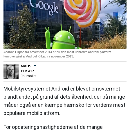
Android Lillipop fra november 2014 er nu den mest udbredte Android-platform
kun overgået af Android Kitkat fra november 2013.
MADS
ELKÆR
Journalist
Mobilstyresystemet Android er blevet omsværmet
blandt andet på grund af dets åbenhed, der på mange
måder også er en kæmpe hæmsko for verdens mest
populære mobilplatform.
For opdateringshastighederne af de mange