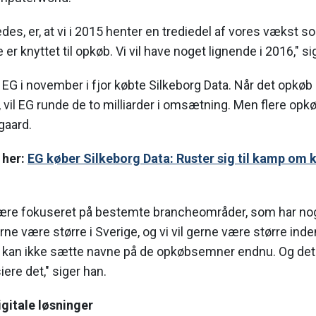
ledes, er, at vi i 2015 henter en trediedel af vores vækst 
er knyttet til opkøb. Vi vil have noget lignende i 2016," si
t EG i november i fjor købte Silkeborg Data. Når det opkøb
 vil EG runde de to milliarder i omsætning. Men flere opkøb
gaard.
 her:
EG køber Silkeborg Data: Ruster sig til kamp o
være fokuseret på bestemte brancheområder, som har noge
erne være større i Sverige, og vi vil gerne være større in
g kan ikke sætte navne på de opkøbsemner endnu. Og det 
iere det," siger han.
igitale løsninger