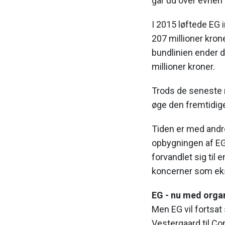
går ud over evnen t
I 2015 løftede EG 
207 millioner krone
bundlinien ender d
millioner kroner.
Trods de seneste re
øge den fremtidige
Tiden er med andre
opbygningen af EG
forvandlet sig til 
koncerner som ek
EG - nu med orga
Men EG vil fortsat
Vestergaard til C