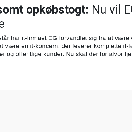
dsomt opkøbstogt:
Nu vil E
e
tår har it-firmaet EG forvandlet sig fra at være
t være en it-koncern, der leverer komplette it-l
r og offentlige kunder. Nu skal der for alvor tj