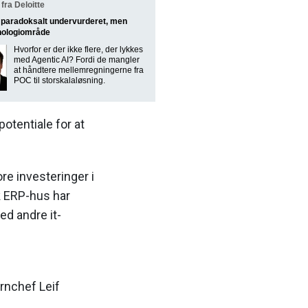
ra Deloitte
t paradoksalt undervurderet, men
nologiområde
Hvorfor er der ikke flere, der lykkes
med Agentic AI? Fordi de mangler
at håndtere mellemregningerne fra
POC til storskalaløsning.
potentiale for at
re investeringer i
k ERP-hus har
ed andre it-
rnchef Leif