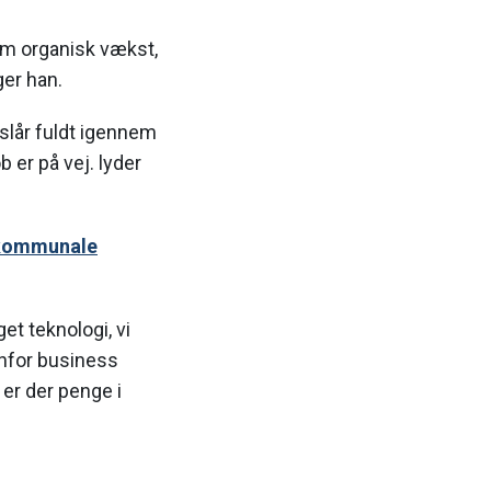
som organisk vækst,
ger han.
 slår fuldt igennem
 er på vej. lyder
m kommunale
t teknologi, vi
denfor business
er der penge i