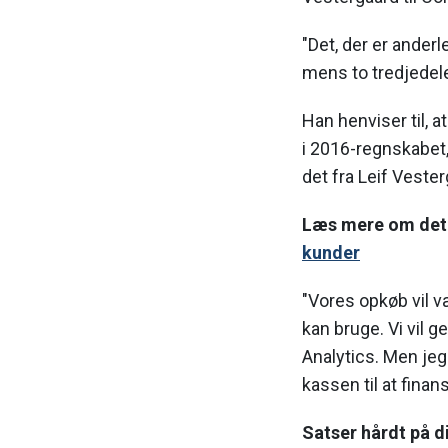
"Det, der er ander
mens to tredjedele 
Han henviser til, a
i 2016-regnskabet,
det fra Leif Vester
Læs mere om det
kunder
"Vores opkøb vil 
kan bruge. Vi vil g
Analytics. Men je
kassen til at finans
Satser hårdt på d