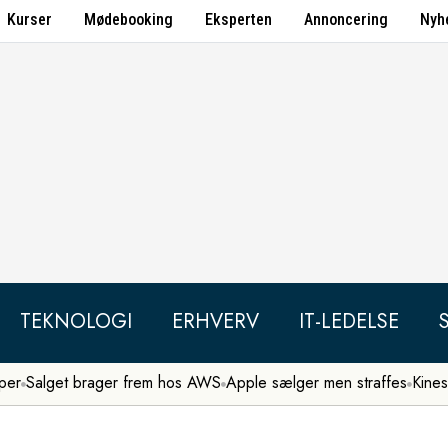
Kurser
Mødebooking
Eksperten
Annoncering
Nyh
TEKNOLOGI
ERHVERV
IT-LEDELSE
per
Salget brager frem hos AWS
Apple sælger men straffes
Kines