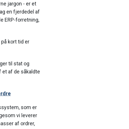
ne jargon - er et
ag en fjerdedel af
le ERP-forretning,
å kort tid er
er til stat og
 et af de såkaldte
rdre
essystem, som er
igesom vi leverer
sser af ordrer,