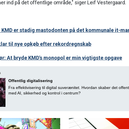
 ind på det offentlige område," siger Leif Vestergaard.
er: KMD er stadig mastodonten på det kommunale it-ma
ar til nye opkøb efter rekordregnskab
ør: At bryde KMD's monopol er min vigtigste opgave
a
Offentlig digitalisering
Fra effektivisering til digital suverænitet. Hvordan skaber det offent
med AI, sikkerhed og kontrol i centrum?