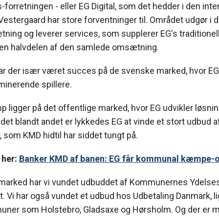
forretningen - eller EG Digital, som det hedder i den inter
estergaard har store forventninger til. Området udgør i d
tning og leverer services, som supplerer EG's traditionel
en halvdelen af den samlede omsætning.
r der især været succes på de svenske marked, hvor EG p
minerende spillere.
p ligger på det offentlige marked, hvor EG udvikler løsning
et blandt andet er lykkedes EG at vinde et stort udbud af
som KMD hidtil har siddet tungt på.
 her:
Banker KMD af banen: EG får kommunal kæmpe-o
e marked har vi vundet udbuddet af Kommunernes Ydels
kt. Vi har også vundet et udbud hos Udbetaling Danmark, l
uner som Holstebro, Gladsaxe og Hørsholm. Og der er ma