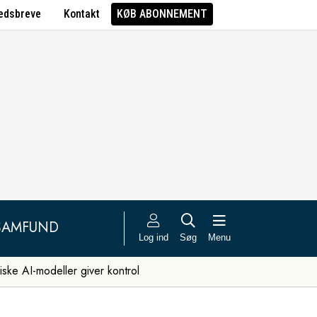
edsbreve
Kontakt
KØB ABONNEMENT
SAMFUND
Log ind
Søg
Menu
iske AI-modeller giver kontrol