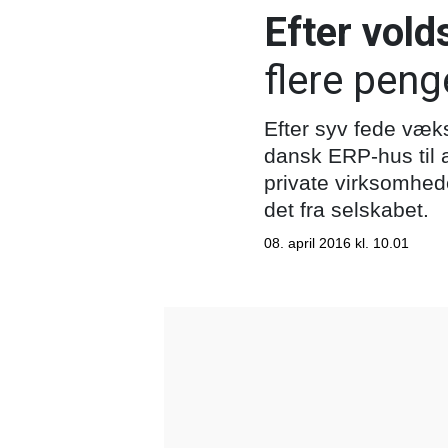
Efter vol
flere peng
Efter syv fede væks
dansk ERP-hus til a
private virksomhede
det fra selskabet.
08. april 2016 kl. 10.01