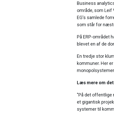
Business analytics-
område, som Leif V
EG's samlede forre
som står for næst
På ERP-området ha
blevet en af de do
En tredje stor klum
kommuner. Her er d
monopolsystemer, 
Læs mere om det
"På det offentlig
et gigantisk proje
systemer til komm