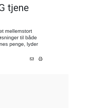
G tjene
 et mellemstort
øsninger til både
enes penge, lyder