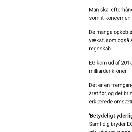
Man skal efterhånd
som it-koncernen 
De mange opkøb er
vækst, som også s
regnskab.
EG kom ud af 201
milliarder kroner.
Det er en fremga
året før, og det b
erklærede omsætnin
'Betydeligt yderli
Samtidig bryder E