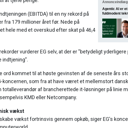
il at tjene penge.
Annonceindlæg f
Agentic AI er e
indtjeningen (EBITDA) til en ny rekord på
fuldmodent tek
r fra 179 millioner året før. Nede på
et hele med et overskud efter skat på 46,4
korder vurderer EG selv, at der er "betydeligt yderligere 
 indtjening".
 ord kommet til at høste gevinsten af de seneste års sto
-koncernen, som fra at have været et mellemstort dans
en totalleverandør af brancherettede it-løsninger på linie m
sempelvis KMD eller Netcompany.
nisk vækst
 skabe vækst fortrinsvis gennem opkøb, siger EG's konce
omputerworld.