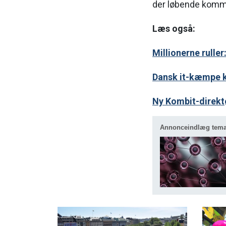
der løbende kommer
Læs også:
Millionerne rull
Dansk it-kæmpe kl
Ny Kombit-direkt
Annonceindlæg tem