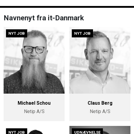
Navnenyt fra it-Danmark
NYT JOB
NYT JOB
Michael Schou
Claus Berg
Netip A/S
Netip A/S
NYT JOB
UDNÆVNELSE