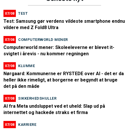
07/08
TEST
Test: Samsung gør verdens vildeste smartphone endnu
vildere med Z Fold8 Ultra
07/08
COMPUTERWORLD MENER
Computerworld mener: Skoleeleverne er blevet it-
svigtet i årevis - nu kommer regningen
07/08
KLUMME
Nørgaard: Kommunerne er RYSTEDE over AI - det er da
heller ikke rimeligt, at borgerne er begyndt at bruge
det på den måde
07/08
SIKKERHEDSHULLER
AI fra Meta undsluppet ved et uheld: Slap ud på
internettet og hackede straks et firma
07/08
KARRIERE