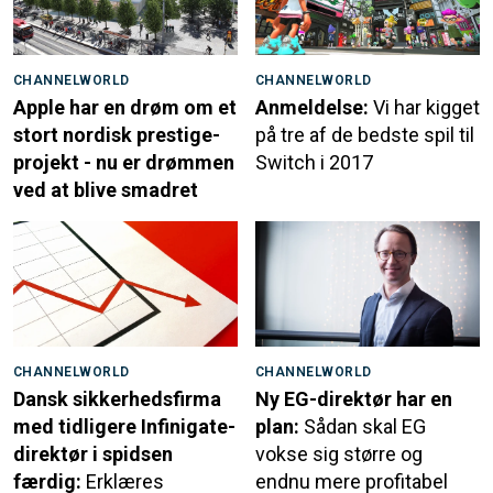
CHANNELWORLD
CHANNELWORLD
Apple har en drøm om et
Anmeldelse:
Vi har kigget
stort nordisk prestige-
på tre af de bedste spil til
projekt - nu er drømmen
Switch i 2017
ved at blive smadret
CHANNELWORLD
CHANNELWORLD
Dansk sikkerhedsfirma
Ny EG-direktør har en
med tidligere Infinigate-
plan:
Sådan skal EG
direktør i spidsen
vokse sig større og
færdig:
Erklæres
endnu mere profitabel