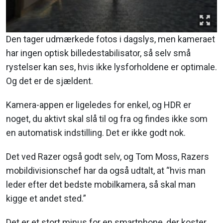
Den tager udmærkede fotos i dagslys, men kameraet
har ingen optisk billedestabilisator, så selv små
rystelser kan ses, hvis ikke lysforholdene er optimale.
Og det er de sjældent.
Kamera-appen er ligeledes for enkel, og HDR er
noget, du aktivt skal slå til og fra og findes ikke som
en automatisk indstilling. Det er ikke godt nok.
Det ved Razer også godt selv, og Tom Moss, Razers
mobildivisionschef har da også udtalt, at “hvis man
leder efter det bedste mobilkamera, så skal man
kigge et andet sted.”
Det er et stort minus for en smartphone, der koster