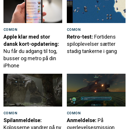
COMON
COMON
Apple klar med stor
Retro-test:
Fortidens
dansk kort-opdatering:
spiloplevelser sætter
Nu får du adgang til tog,
stadig tankerne i gang
busser og metro på din
iPhone
COMON
COMON
Spilanmeldelse:
Anmeldelse:
På
Kolosserne vandrer på ny
overlevelsesmission