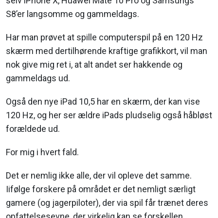
selv iPhone X, Huawei Mate 10 Pro og Samsungs
S8’er langsomme og gammeldags.
Har man prøvet at spille computerspil på en 120 Hz
skærm med dertilhørende kraftige grafikkort, vil man
nok give mig ret i, at alt andet ser hakkende og
gammeldags ud.
Også den nye iPad 10,5 har en skærm, der kan vise
120 Hz, og her ser ældre iPads pludselig også håbløst
forældede ud.
For mig i hvert fald.
Det er nemlig ikke alle, der vil opleve det samme.
Iifølge forskere på området er det nemligt særligt
gamere (og jagerpiloter), der via spil får trænet deres
opfattelsesevne, der virkelig kan se forskellen.