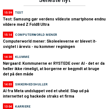
Seneste nyt
15:59
TEST
Test: Samsung gør verdens vildeste smartphone endnu
vildere med Z Fold8 Ultra
15:14
COMPUTERWORLD MENER
Computerworld mener: Skoleeleverne er blevet it-
svigtet i årevis - nu kommer regningen
14:30
KLUMME
Nørgaard: Kommunerne er RYSTEDE over AI - det er da
heller ikke rimeligt, at borgerne er begyndt at bruge
det på den måde
14:03
SIKKERHEDSHULLER
AI fra Meta undsluppet ved et uheld: Slap ud på
internettet og hackede straks et firma
13:04
KARRIERE